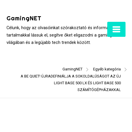
Skip
to
GamingNET
content
Célunk, hogy az olvasóinkat szórakoztató és informatív
tartalmakkal lássuk el, segítve őket eligazodni a gaming
világában és a legújabb tech trendek között.
GamingNET
Egyéb kategória
A BE QUIET! ÚJRADEFINIÁLJA A SOKOLDALÚSÁGOT AZ ÚJ
LIGHT BASE 500 LX ÉS LIGHT BASE 500
SZÁMÍTÓGÉPHÁZAKKAL