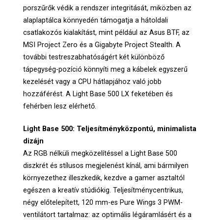
porszűrők védik a rendszer integritását, miközben az
alaplaptálca könnyedén támogatja a hátoldali
csatlakozós kialakítást, mint például az Asus BTF, az
MSI Project Zero és a Gigabyte Project Stealth. A
további testreszabhatóságért két különböző
tápegység-pozíció könnyíti meg a kábelek egyszerű
kezelését vagy a CPU hátlapjához való jobb
hozzáférést. A Light Base 500 LX feketében és
fehérben lesz elérhető.
Light Base 500: Teljesítményközpontú, minimalista
dizájn
Az RGB nélküli megközelítéssel a Light Base 500
diszkrét és stílusos megjelenést kínál, ami bármilyen
környezethez illeszkedik, kezdve a gamer asztaltól
egészen a kreatív stúdiókig. Teljesítménycentrikus,
négy előtelepített, 120 mm-es Pure Wings 3 PWM-
ventilátort tartalmaz: az optimális légáramlásért és a