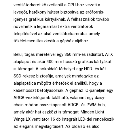
ventilátorkeret közvetlenül a GPU-hoz vezeti a
levegőt, hatékony hűtést biztosítva az erőforrás-
igényes grafikus kártyáknak. A felhasználók tovább
növelhetik a légáramlást extra ventilátorok
telepítésével az alsó ventilátorkamrába, amely
tökéletesen illeszkedik a gépház aljához.
Belül, tágas méreteivel egy 360 mm-es radiátort, ATX
alaplapot és akár 400 mm hosszú grafikus kártyákat
is támogat. A sokoldalú tárhelyet egy HDD- és két
SSD-rekesz biztosítja, amelyek mindegyike az
alaplaptálca mögött érhetőek el anélkül, hogy a
kábelhosszt befolyásolnák. A gépház IO-paneljén egy
ARGB-vezérlőgomb található, valamint egy daisy-
chain módon összekapcsolt ARGB- és PWM-hub,
amely akár hat eszközt is támogat. Minden Light
Wings LX ventilátor 16 db integrált LED-del rendelkezik
az elegáns megvilágításért. Az oldalsó és alsó