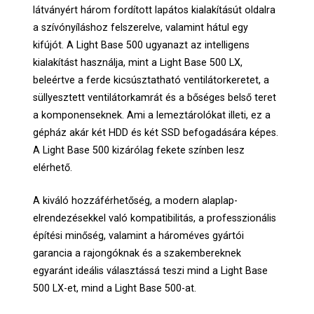
látványért három fordított lapátos kialakításút oldalra
a szívónyíláshoz felszerelve, valamint hátul egy
kifújót. A Light Base 500 ugyanazt az intelligens
kialakítást használja, mint a Light Base 500 LX,
beleértve a ferde kicsúsztatható ventilátorkeretet, a
süllyesztett ventilátorkamrát és a bőséges belső teret
a komponenseknek. Ami a lemeztárolókat illeti, ez a
gépház akár két HDD és két SSD befogadására képes.
A Light Base 500 kizárólag fekete színben lesz
elérhető.
A kiváló hozzáférhetőség, a modern alaplap-
elrendezésekkel való kompatibilitás, a professzionális
építési minőség, valamint a hároméves gyártói
garancia a rajongóknak és a szakembereknek
egyaránt ideális választássá teszi mind a Light Base
500 LX-et, mind a Light Base 500-at.