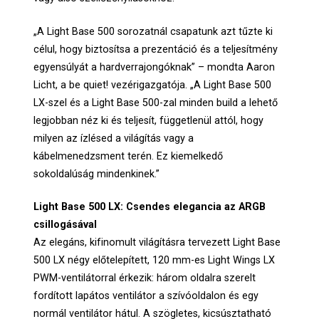
„A Light Base 500 sorozatnál csapatunk azt tűzte ki
célul, hogy biztosítsa a prezentáció és a teljesítmény
egyensúlyát a hardverrajongóknak” – mondta Aaron
Licht, a be quiet! vezérigazgatója. „A Light Base 500
LX-szel és a Light Base 500-zal minden build a lehető
legjobban néz ki és teljesít, függetlenül attól, hogy
milyen az ízlésed a világítás vagy a
kábelmenedzsment terén. Ez kiemelkedő
sokoldalúság mindenkinek.”
Light Base 500 LX: Csendes elegancia az ARGB
csillogásával
Az elegáns, kifinomult világításra tervezett Light Base
500 LX négy előtelepített, 120 mm-es Light Wings LX
PWM-ventilátorral érkezik: három oldalra szerelt
fordított lapátos ventilátor a szívóoldalon és egy
normál ventilátor hátul. A szögletes, kicsúsztatható