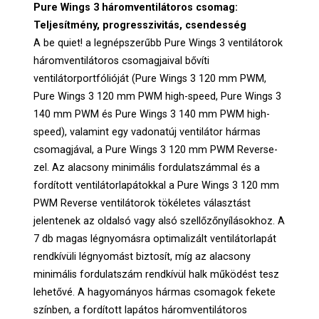
Pure Wings 3 háromventilátoros csomag:
Teljesítmény, progresszivitás, csendesség
A be quiet! a legnépszerűbb Pure Wings 3 ventilátorok
háromventilátoros csomagjaival bővíti
ventilátorportfólióját (Pure Wings 3 120 mm PWM,
Pure Wings 3 120 mm PWM high-speed, Pure Wings 3
140 mm PWM és Pure Wings 3 140 mm PWM high-
speed), valamint egy vadonatúj ventilátor hármas
csomagjával, a Pure Wings 3 120 mm PWM Reverse-
zel. Az alacsony minimális fordulatszámmal és a
fordított ventilátorlapátokkal a Pure Wings 3 120 mm
PWM Reverse ventilátorok tökéletes választást
jelentenek az oldalsó vagy alsó szellőzőnyílásokhoz. A
7 db magas légnyomásra optimalizált ventilátorlapát
rendkívüli légnyomást biztosít, míg az alacsony
minimális fordulatszám rendkívül halk működést tesz
lehetővé. A hagyományos hármas csomagok fekete
színben, a fordított lapátos háromventilátoros