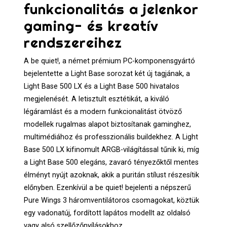
funkcionalitás a jelenkor
gaming- és kreatív
rendszereihez
A be quiet!, a német prémium PC-komponensgyártó
bejelentette a Light Base sorozat két új tagjának, a
Light Base 500 LX és a Light Base 500 hivatalos
megjelenését. A letisztult esztétikát, a kiváló
légáramlást és a modern funkcionalitást ötvöző
modellek rugalmas alapot biztosítanak gaminghez,
multimédiához és professzionális buildekhez. A Light
Base 500 LX kifinomult ARGB-világítással tűnik ki, míg
a Light Base 500 elegáns, zavaró tényezőktől mentes
élményt nyújt azoknak, akik a puritán stílust részesítik
előnyben. Ezenkívül a be quiet! bejelenti a népszerű
Pure Wings 3 háromventilátoros csomagokat, köztük
egy vadonatúj, fordított lapátos modellt az oldalsó
vagy alsó szellőzőnyílásokhoz.