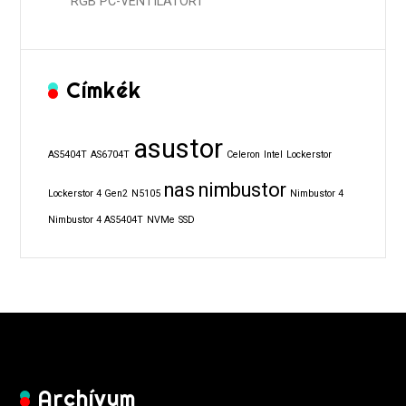
RGB PC-VENTILÁTORT
Címkék
asustor
AS5404T
AS6704T
Celeron
Intel
Lockerstor
nas
nimbustor
Lockerstor 4 Gen2
N5105
Nimbustor 4
Nimbustor 4 AS5404T
NVMe
SSD
Archívum