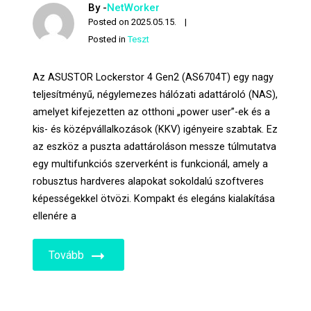
By -
NetWorker
Posted on
2025.05.15.
Posted in
Teszt
Az ASUSTOR Lockerstor 4 Gen2 (AS6704T) egy nagy
teljesítményű, négylemezes hálózati adattároló (NAS),
amelyet kifejezetten az otthoni „power user”-ek és a
kis- és középvállalkozások (KKV) igényeire szabtak. Ez
az eszköz a puszta adattároláson messze túlmutatva
egy multifunkciós szerverként is funkcionál, amely a
robusztus hardveres alapokat sokoldalú szoftveres
képességekkel ötvözi. Kompakt és elegáns kialakítása
ellenére a
Tovább