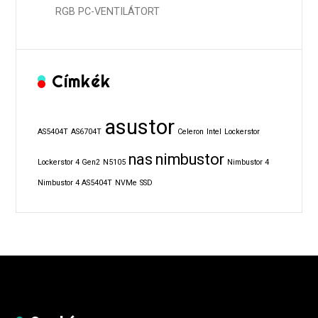
RGB PC-VENTILÁTORT
Címkék
asustor
AS5404T
AS6704T
Celeron
Intel
Lockerstor
nas
nimbustor
Lockerstor 4 Gen2
N5105
Nimbustor 4
Nimbustor 4 AS5404T
NVMe
SSD