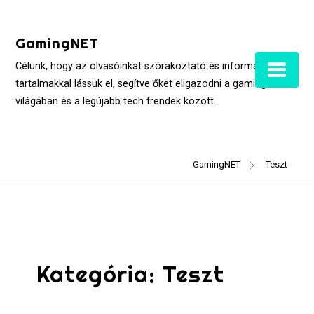
Skip
to
GamingNET
content
Célunk, hogy az olvasóinkat szórakoztató és informatív
tartalmakkal lássuk el, segítve őket eligazodni a gaming
világában és a legújabb tech trendek között.
GamingNET
Teszt
Kategória:
Teszt