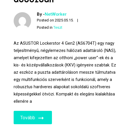
By -
NetWorker
Posted on
2025.05.15.
Posted in
Teszt
Az ASUSTOR Lockerstor 4 Gen2 (AS6704T) egy nagy
teljesítményű, négylemezes hálózati adattároló (NAS),
amelyet kifejezetten az otthoni „power user”-ek és a
kis- és középvállalkozások (KKV) igényeire szabtak. Ez
az eszköz a puszta adattároláson messze túlmutatva
egy multifunkciós szerverként is funkcionál, amely a
robusztus hardveres alapokat sokoldalú szoftveres
képességekkel ötvözi. Kompakt és elegáns kialakítása
ellenére a
Tovább