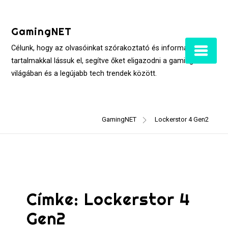
Skip
to
GamingNET
content
Célunk, hogy az olvasóinkat szórakoztató és informatív
tartalmakkal lássuk el, segítve őket eligazodni a gaming
világában és a legújabb tech trendek között.
GamingNET
Lockerstor 4 Gen2
Címke:
Lockerstor 4
Gen2