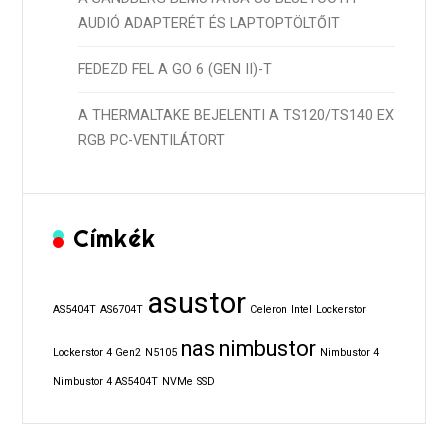
AUDIÓ ADAPTERÉT ÉS LAPTOPTÖLTŐIT
FEDEZD FEL A GO 6 (GEN II)-T
A THERMALTAKE BEJELENTI A TS120/TS140 EX
RGB PC-VENTILÁTORT
Címkék
asustor
AS5404T
AS6704T
Celeron
Intel
Lockerstor
nas
nimbustor
Lockerstor 4 Gen2
N5105
Nimbustor 4
Nimbustor 4 AS5404T
NVMe
SSD