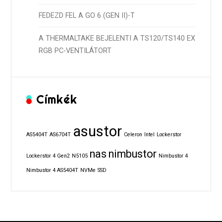
FEDEZD FEL A GO 6 (GEN II)-T
A THERMALTAKE BEJELENTI A TS120/TS140 EX
RGB PC-VENTILÁTORT
Címkék
asustor
AS5404T
AS6704T
Celeron
Intel
Lockerstor
nas
nimbustor
Lockerstor 4 Gen2
N5105
Nimbustor 4
Nimbustor 4 AS5404T
NVMe
SSD