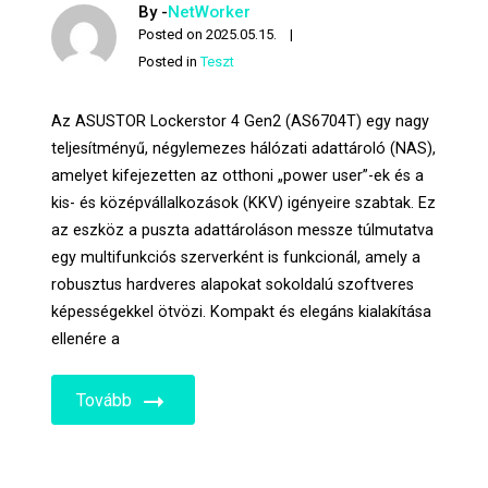
By -
NetWorker
Posted on
2025.05.15.
Posted in
Teszt
Az ASUSTOR Lockerstor 4 Gen2 (AS6704T) egy nagy
teljesítményű, négylemezes hálózati adattároló (NAS),
amelyet kifejezetten az otthoni „power user”-ek és a
kis- és középvállalkozások (KKV) igényeire szabtak. Ez
az eszköz a puszta adattároláson messze túlmutatva
egy multifunkciós szerverként is funkcionál, amely a
robusztus hardveres alapokat sokoldalú szoftveres
képességekkel ötvözi. Kompakt és elegáns kialakítása
ellenére a
Tovább