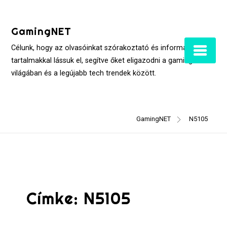
Skip
to
GamingNET
content
Célunk, hogy az olvasóinkat szórakoztató és informatív
tartalmakkal lássuk el, segítve őket eligazodni a gaming
világában és a legújabb tech trendek között.
GamingNET
N5105
Címke:
N5105