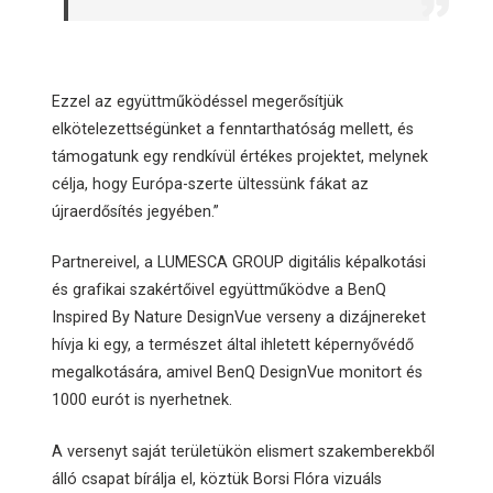
Ezzel az együttműködéssel megerősítjük
elkötelezettségünket a fenntarthatóság mellett, és
támogatunk egy rendkívül értékes projektet, melynek
célja, hogy Európa-szerte ültessünk fákat az
újraerdősítés jegyében.”
Partnereivel, a LUMESCA GROUP digitális képalkotási
és grafikai szakértőivel együttműködve a BenQ
Inspired By Nature DesignVue verseny a dizájnereket
hívja ki egy, a természet által ihletett képernyővédő
megalkotására, amivel BenQ DesignVue monitort és
1000 eurót is nyerhetnek.
A versenyt saját területükön elismert szakemberekből
álló csapat bírálja el, köztük Borsi Flóra vizuáls