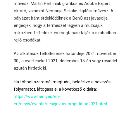
művész, Martin Perhiniak grafikus és Adobe Expert
oktató, valamint Nemanja Sekulic digitális művész. A
pályázat iránt érdeklődőknek a BenQ azt javasolja,
engedjék, hogy a természet legyen a múzsájuk,
miközben felfedezik és megtapasztalják a szabadban
rejlő csodákat.
Az alkotások feltöltésének határideje 2021. november
30., a nyerteseket 2021. december 15-én vagy röviddel
azután hirdetik ki.
Ha többet szeretnél megtudni, beleértve a nevezési
folyamatot, látogass el a következő oldalra:
https://www.benq.eu/en-
eu/news/events/designvuecompetition2021.html