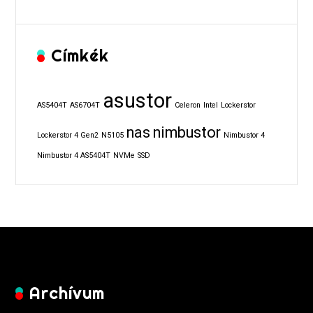
Címkék
asustor
AS5404T
AS6704T
Celeron
Intel
Lockerstor
nas
nimbustor
Lockerstor 4 Gen2
N5105
Nimbustor 4
Nimbustor 4 AS5404T
NVMe
SSD
Archívum