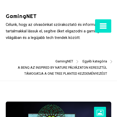
Skip
to
GamingNET
content
Célunk, hogy az olvasóinkat szórakoztató és informatív
tartalmakkal lássuk el, segítve őket eligazodni a gaming
világában és a legújabb tech trendek között.
GamingNET
Egyéb kategória
A BENQ AZ INSPIRED BY NATURE PÁLYÁZATON KERESZTÜL
TÁMOGATJA A ONE TREE PLANTED KEZDEMÉNYEZÉST