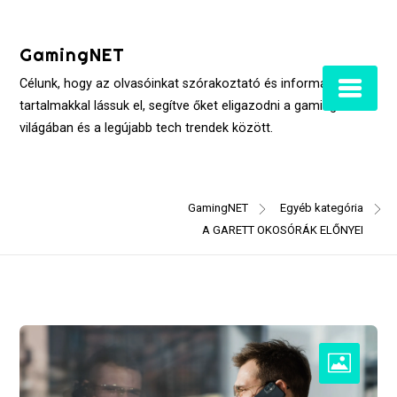
Skip
to
GamingNET
content
Célunk, hogy az olvasóinkat szórakoztató és informatív
tartalmakkal lássuk el, segítve őket eligazodni a gaming
világában és a legújabb tech trendek között.
GamingNET
Egyéb kategória
A GARETT OKOSÓRÁK ELŐNYEI