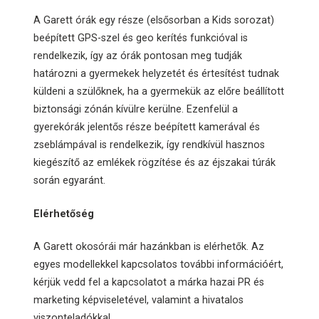
A Garett órák egy része (elsősorban a Kids sorozat)
beépített GPS-szel és geo kerítés funkcióval is
rendelkezik, így az órák pontosan meg tudják
határozni a gyermekek helyzetét és értesítést tudnak
küldeni a szülőknek, ha a gyermekük az előre beállított
biztonsági zónán kívülre kerülne. Ezenfelül a
gyerekórák jelentős része beépített kamerával és
zseblámpával is rendelkezik, így rendkívül hasznos
kiegészítő az emlékek rögzítése és az éjszakai túrák
során egyaránt.
Elérhetőség
A Garett okosórái már hazánkban is elérhetők. Az
egyes modellekkel kapcsolatos további információért,
kérjük vedd fel a kapcsolatot a márka hazai PR és
marketing képviseletével, valamint a hivatalos
viszonteladókkal.