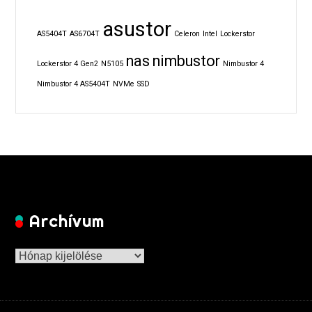
asustor
AS5404T
AS6704T
Celeron
Intel
Lockerstor
nas
nimbustor
Lockerstor 4 Gen2
N5105
Nimbustor 4
Nimbustor 4 AS5404T
NVMe
SSD
Archívum
Archívum