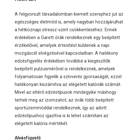
A felgyorsult társadalomban kiemelt szerephez jut az
egészséges életmód is, amely nagyban hozzájárulhat
a hétköznapi stressz-szint csökkentéséhez. Ennek
érdekében a Garett órák rendelkeznek egy beépített
érzékelővel, amelyek értesítést küldenek a napi
mozgáscél elvégzésével kapcsolatban. A hatékony
edzésfigyelés érdekében továbbá a kiegészítők
beépített pulzusmérővel is rendelkeznek, amelyek
folyamatosan figyelik a szívverés gyorsaságát, ezzel
hatékonyan kiszámítva az elégetett kalóriák számát.
Mivel az eltérő edzéstípusok mindegyike máshogy
terheli meg az izomzatot, az órák több beépített
sportüzemmóddal rendelkeznek, így az adott
edzéstípushoz igazítva is ki lehet számítani az
elégetett kalória mértékét.
Alvásfigyelő