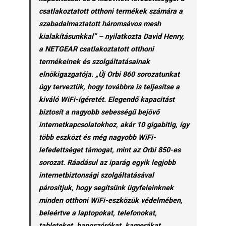
csatlakoztatott otthoni termékek számára a
szabadalmaztatott háromsávos mesh
kialakításunkkal” – nyilatkozta David Henry,
a NETGEAR csatlakoztatott otthoni
termékeinek és szolgáltatásainak
elnökigazgatója. „Új Orbi 860 sorozatunkat
úgy terveztük, hogy továbbra is teljesítse a
kiváló WiFi-ígéretét. Elegendő kapacitást
biztosít a nagyobb sebességű bejövő
internetkapcsolatokhoz, akár 10 gigabitig, így
több eszközt és még nagyobb WiFi-
lefedettséget támogat, mint az Orbi 850-es
sorozat. Ráadásul az iparág egyik legjobb
internetbiztonsági szolgáltatásával
párosítjuk, hogy segítsünk ügyfeleinknek
minden otthoni WiFi-eszközük védelmében,
beleértve a laptopokat, telefonokat,
tableteket, hangszórókat, kamerákat,