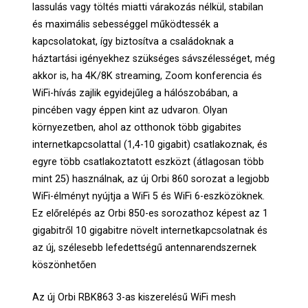
lassulás vagy töltés miatti várakozás nélkül, stabilan
és maximális sebességgel működtessék a
kapcsolatokat, így biztosítva a családoknak a
háztartási igényekhez szükséges sávszélességet, még
akkor is, ha 4K/8K streaming, Zoom konferencia és
WiFi-hívás zajlik egyidejűleg a hálószobában, a
pincében vagy éppen kint az udvaron. Olyan
környezetben, ahol az otthonok több gigabites
internetkapcsolattal (1,4-10 gigabit) csatlakoznak, és
egyre több csatlakoztatott eszközt (átlagosan több
mint 25) használnak, az új Orbi 860 sorozat a legjobb
WiFi-élményt nyújtja a WiFi 5 és WiFi 6-eszközöknek.
Ez előrelépés az Orbi 850-es sorozathoz képest az 1
gigabitről 10 gigabitre növelt internetkapcsolatnak és
az új, szélesebb lefedettségű antennarendszernek
köszönhetően
Az új Orbi RBK863 3-as kiszerelésű WiFi mesh