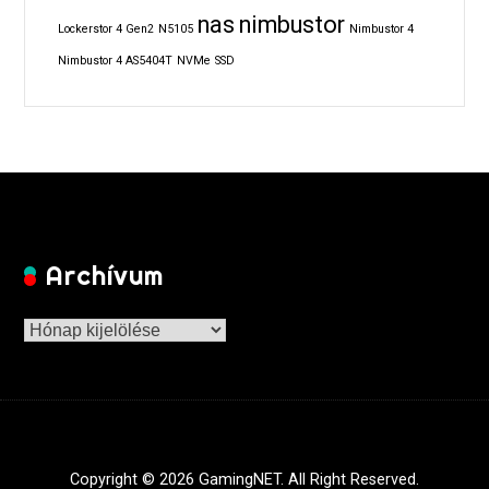
nas
nimbustor
Lockerstor 4 Gen2
N5105
Nimbustor 4
Nimbustor 4 AS5404T
NVMe
SSD
Archívum
Archívum
Copyright © 2026 GamingNET. All Right Reserved.