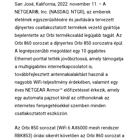
San José, Kalifornia, 2022. november 11. – A
NETGEAR®, Inc. (NASDAQ: NTGR), az emberek
életének egyszerűsítésére és javítására tervezett
díjnyertes csatlakoztatott termékek vezető gyártója
bejelentette az Orbi termékcsalád legújabb tagját. Az
Orbi 860 sorozat a díjnyertes Orbi 850 sorozatra épül.
A legnépszerűbb megoldást egy 10 gigabites
Ethernet-porttal tették jövőbiztossá, amely támogatja
a multigigabites internetkapcsolatot is,
továbbfejlesztett antennakialakítást használ a
nagyobb WiFi-teljesítmény érdekében, valamint egy
éves NETGEAR Armor™ előfizetéssel érkezik, amely
egy automata pajzsot kínál az otthonoknak az
internetes fenyegetésekkel szemben minden
csatlakoztatott eszközön.
Az Orbi 850 sorozat (WiFi 6 AX6000 mesh rendszer
RBK853) óriási sikerét követően az Orbi 860 sorozat a