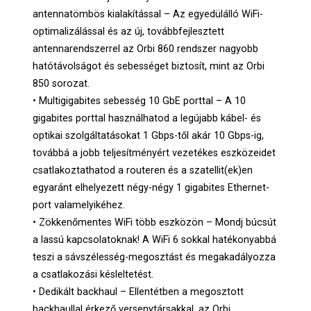
antennatömbös kialakítással – Az egyedülálló WiFi-
optimalizálással és az új, továbbfejlesztett
antennarendszerrel az Orbi 860 rendszer nagyobb
hatótávolságot és sebességet biztosít, mint az Orbi
850 sorozat.
• Multigigabites sebesség 10 GbE porttal – A 10
gigabites porttal használhatod a legújabb kábel- és
optikai szolgáltatásokat 1 Gbps-től akár 10 Gbps-ig,
továbbá a jobb teljesítményért vezetékes eszközeidet
csatlakoztathatod a routeren és a szatellit(ek)en
egyaránt elhelyezett négy-négy 1 gigabites Ethernet-
port valamelyikéhez.
• Zökkenőmentes WiFi több eszközön – Mondj búcsút
a lassú kapcsolatoknak! A WiFi 6 sokkal hatékonyabbá
teszi a sávszélesség-megosztást és megakadályozza
a csatlakozási késleltetést.
• Dedikált backhaul – Ellentétben a megosztott
backhaullal érkező versenytársakkal, az Orbi