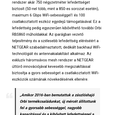
rendszer akár 750 négyzetméter lefedettséget
biztosít (50-nel több, mint a 850-es sorozat esetén),
maximum 6 Gbps WiFi-sebességgel1 és 100
csatlakoztatott eszköz egyidejű támogatásával. Ez a
lefedettség pedig egyszerűen kibővíthető további Orbi
RBS860 műholdakkal. Az iparágban vezető
teljesítmény és a szélesebb lefedettség eléréséért a
NETGEAR szabadalmaztatott, dedikált backhaul WiFi-
technológiát és antennakialakítást alkalmaz. Az
exkluzív háromsávos mesh rendszer a NETGEAR
úttörő innovációjával kevesebb megszakítással
biztosítja a gyors sebességet a csatlakoztatott WiFi-
eszközök számának növekedésének ellenére.
„Amikor 2016-ban bemutattuk a zászlóshajó
Orbi termékcsaládunkat, új mércét állítottunk
fel a gyorsabb sebességgel, nagyobb
kapacitással és a kibővített lefedettséggel a