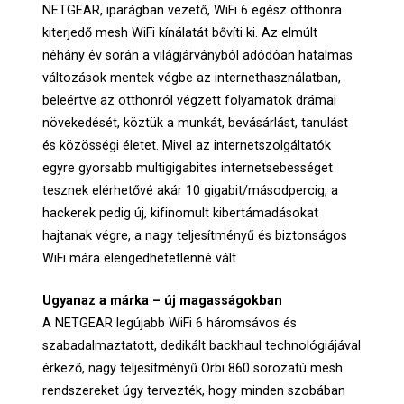
NETGEAR, iparágban vezető, WiFi 6 egész otthonra
kiterjedő mesh WiFi kínálatát bővíti ki. Az elmúlt
néhány év során a világjárványból adódóan hatalmas
változások mentek végbe az internethasználatban,
beleértve az otthonról végzett folyamatok drámai
növekedését, köztük a munkát, bevásárlást, tanulást
és közösségi életet. Mivel az internetszolgáltatók
egyre gyorsabb multigigabites internetsebességet
tesznek elérhetővé akár 10 gigabit/másodpercig, a
hackerek pedig új, kifinomult kibertámadásokat
hajtanak végre, a nagy teljesítményű és biztonságos
WiFi mára elengedhetetlenné vált.
Ugyanaz a márka – új magasságokban
A NETGEAR legújabb WiFi 6 háromsávos és
szabadalmaztatott, dedikált backhaul technológiájával
érkező, nagy teljesítményű Orbi 860 sorozatú mesh
rendszereket úgy tervezték, hogy minden szobában