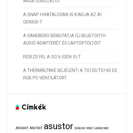
ARGB SOROZATOT
A QNAP HIVATALOSAN IS KIADJA AZ AI
GENIUS-T
A SANDBERG BEMUTATJA ÚJ BLUETOOTH
AUDIÓ ADAPTERÉT ÉS LAPTOPTÖLTŐIT
FEDEZD FEL A GO 6 (GEN II)-T
A THERMALTAKE BEJELENTI A TS120/TS140 EX
RGB PC-VENTILÁTORT
Címkék
asustor
AS5404T
AS6704T
Celeron
Intel
Lockerstor