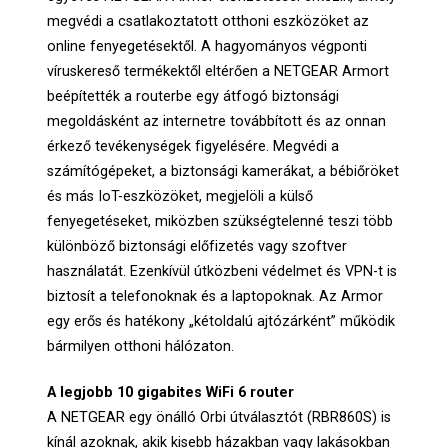
megvédi a csatlakoztatott otthoni eszközöket az
online fenyegetésektől. A hagyományos végponti
víruskereső termékektől eltérően a NETGEAR Armort
beépítették a routerbe egy átfogó biztonsági
megoldásként az internetre továbbított és az onnan
érkező tevékenységek figyelésére. Megvédi a
számítógépeket, a biztonsági kamerákat, a bébiőröket
és más IoT-eszközöket, megjelöli a külső
fenyegetéseket, miközben szükségtelenné teszi több
különböző biztonsági előfizetés vagy szoftver
használatát. Ezenkívül útközbeni védelmet és VPN-t is
biztosít a telefonoknak és a laptopoknak. Az Armor
egy erős és hatékony „kétoldalú ajtózárként” működik
bármilyen otthoni hálózaton.
A legjobb 10 gigabites WiFi 6 router
A NETGEAR egy önálló Orbi útválasztót (RBR860S) is
kínál azoknak, akik kisebb házakban vagy lakásokban