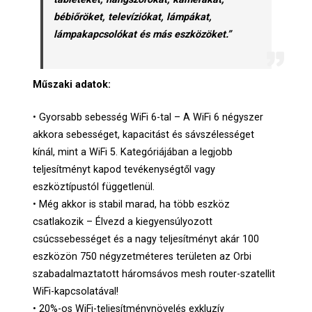
bébiőröket, televíziókat, lámpákat,
lámpakapcsolókat és más eszközöket.”
Műszaki adatok:
• Gyorsabb sebesség WiFi 6-tal – A WiFi 6 négyszer
akkora sebességet, kapacitást és sávszélességet
kínál, mint a WiFi 5. Kategóriájában a legjobb
teljesítményt kapod tevékenységtől vagy
eszköztípustól függetlenül.
• Még akkor is stabil marad, ha több eszköz
csatlakozik – Élvezd a kiegyensúlyozott
csúcssebességet és a nagy teljesítményt akár 100
eszközön 750 négyzetméteres területen az Orbi
szabadalmaztatott háromsávos mesh router-szatellit
WiFi-kapcsolatával!
• 20%-os WiFi-teljesítménynövelés exkluzív