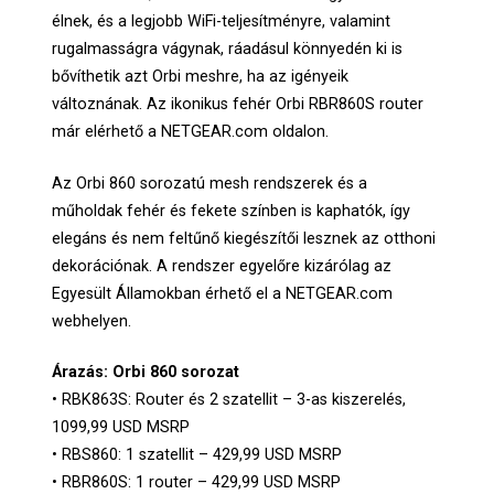
élnek, és a legjobb WiFi-teljesítményre, valamint
rugalmasságra vágynak, ráadásul könnyedén ki is
bővíthetik azt Orbi meshre, ha az igényeik
változnának. Az ikonikus fehér Orbi RBR860S router
már elérhető a NETGEAR.com oldalon.
Az Orbi 860 sorozatú mesh rendszerek és a
műholdak fehér és fekete színben is kaphatók, így
elegáns és nem feltűnő kiegészítői lesznek az otthoni
dekorációnak. A rendszer egyelőre kizárólag az
Egyesült Államokban érhető el a NETGEAR.com
webhelyen.
Árazás: Orbi 860 sorozat
• RBK863S: Router és 2 szatellit – 3-as kiszerelés,
1099,99 USD MSRP
• RBS860: 1 szatellit – 429,99 USD MSRP
• RBR860S: 1 router – 429,99 USD MSRP