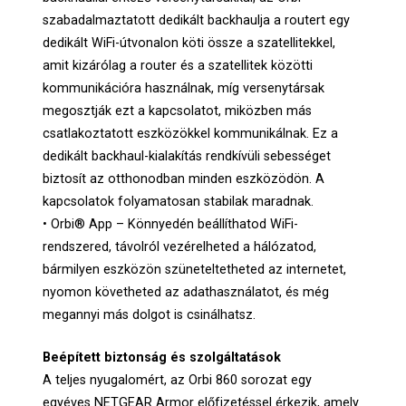
szabadalmaztatott dedikált backhaulja a routert egy
dedikált WiFi-útvonalon köti össze a szatellitekkel,
amit kizárólag a router és a szatellitek közötti
kommunikációra használnak, míg versenytársak
megosztják ezt a kapcsolatot, miközben más
csatlakoztatott eszközökkel kommunikálnak. Ez a
dedikált backhaul-kialakítás rendkívüli sebességet
biztosít az otthonodban minden eszközödön. A
kapcsolatok folyamatosan stabilak maradnak.
• Orbi® App – Könnyedén beállíthatod WiFi-
rendszered, távolról vezérelheted a hálózatod,
bármilyen eszközön szüneteltetheted az internetet,
nyomon követheted az adathasználatot, és még
megannyi más dolgot is csinálhatsz.
Beépített biztonság és szolgáltatások
A teljes nyugalomért, az Orbi 860 sorozat egy
egyéves NETGEAR Armor előfizetéssel érkezik, amely