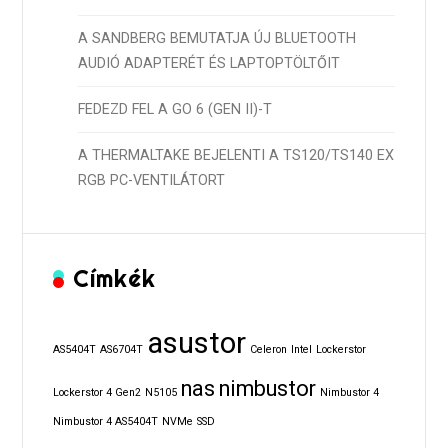
A SANDBERG BEMUTATJA ÚJ BLUETOOTH
AUDIÓ ADAPTERÉT ÉS LAPTOPTÖLTŐIT
FEDEZD FEL A GO 6 (GEN II)-T
A THERMALTAKE BEJELENTI A TS120/TS140 EX
RGB PC-VENTILÁTORT
Címkék
asustor
AS5404T
AS6704T
Celeron
Intel
Lockerstor
nas
nimbustor
Lockerstor 4 Gen2
N5105
Nimbustor 4
Nimbustor 4 AS5404T
NVMe
SSD