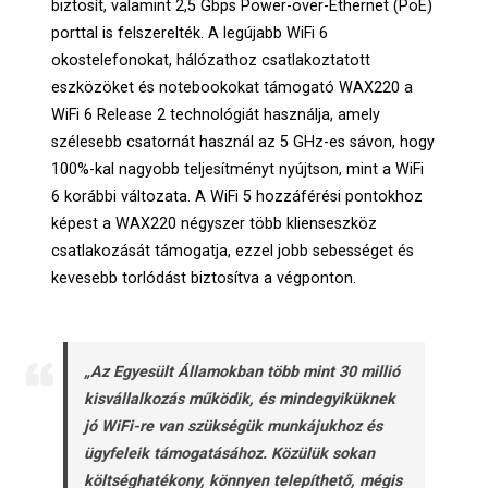
biztosít, valamint 2,5 Gbps Power-over-Ethernet (PoE)
porttal is felszerelték. A legújabb WiFi 6
okostelefonokat, hálózathoz csatlakoztatott
eszközöket és notebookokat támogató WAX220 a
WiFi 6 Release 2 technológiát használja, amely
szélesebb csatornát használ az 5 GHz-es sávon, hogy
100%-kal nagyobb teljesítményt nyújtson, mint a WiFi
6 korábbi változata. A WiFi 5 hozzáférési pontokhoz
képest a WAX220 négyszer több klienseszköz
csatlakozását támogatja, ezzel jobb sebességet és
kevesebb torlódást biztosítva a végponton.
„Az Egyesült Államokban több mint 30 millió
kisvállalkozás működik, és mindegyiküknek
jó WiFi-re van szükségük munkájukhoz és
ügyfeleik támogatásához. Közülük sokan
költséghatékony, könnyen telepíthető, mégis