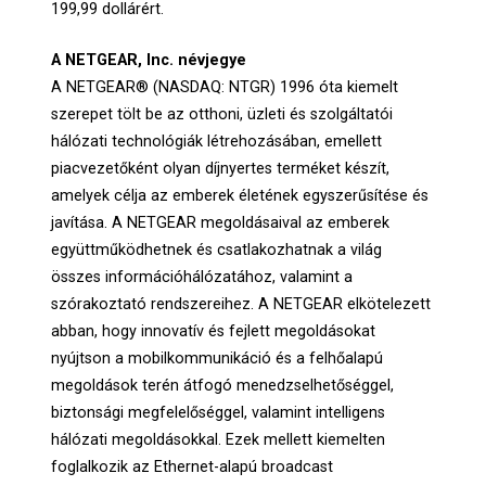
199,99 dollárért.
A NETGEAR, Inc. névjegye
A NETGEAR® (NASDAQ: NTGR) 1996 óta kiemelt
szerepet tölt be az otthoni, üzleti és szolgáltatói
hálózati technológiák létrehozásában, emellett
piacvezetőként olyan díjnyertes terméket készít,
amelyek célja az emberek életének egyszerűsítése és
javítása. A NETGEAR megoldásaival az emberek
együttműködhetnek és csatlakozhatnak a világ
összes információhálózatához, valamint a
szórakoztató rendszereihez. A NETGEAR elkötelezett
abban, hogy innovatív és fejlett megoldásokat
nyújtson a mobilkommunikáció és a felhőalapú
megoldások terén átfogó menedzselhetőséggel,
biztonsági megfelelőséggel, valamint intelligens
hálózati megoldásokkal. Ezek mellett kiemelten
foglalkozik az Ethernet-alapú broadcast