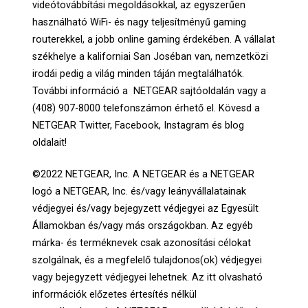
videótovábbítási megoldásokkal, az egyszerűen
használható WiFi- és nagy teljesítményű gaming
routerekkel, a jobb online gaming érdekében. A vállalat
székhelye a kaliforniai San Joséban van, nemzetközi
irodái pedig a világ minden táján megtalálhatók.
További információ a NETGEAR sajtóoldalán vagy a
(408) 907-8000 telefonszámon érhető el. Kövesd a
NETGEAR Twitter, Facebook, Instagram és blog
oldalait!
©2022 NETGEAR, Inc. A NETGEAR és a NETGEAR
logó a NETGEAR, Inc. és/vagy leányvállalatainak
védjegyei és/vagy bejegyzett védjegyei az Egyesült
Államokban és/vagy más országokban. Az egyéb
márka- és terméknevek csak azonosítási célokat
szolgálnak, és a megfelelő tulajdonos(ok) védjegyei
vagy bejegyzett védjegyei lehetnek. Az itt olvasható
információk előzetes értesítés nélkül