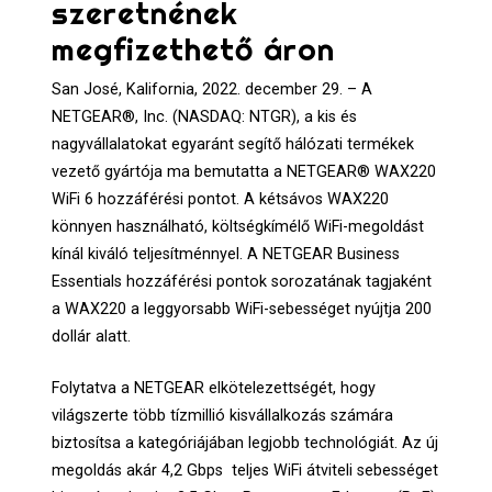
szeretnének
megfizethető áron
San José, Kalifornia, 2022. december 29. – A
NETGEAR®, Inc. (NASDAQ: NTGR), a kis és
nagyvállalatokat egyaránt segítő hálózati termékek
vezető gyártója ma bemutatta a NETGEAR® WAX220
WiFi 6 hozzáférési pontot. A kétsávos WAX220
könnyen használható, költségkímélő WiFi-megoldást
kínál kiváló teljesítménnyel. A NETGEAR Business
Essentials hozzáférési pontok sorozatának tagjaként
a WAX220 a leggyorsabb WiFi-sebességet nyújtja 200
dollár alatt.
Folytatva a NETGEAR elkötelezettségét, hogy
világszerte több tízmillió kisvállalkozás számára
biztosítsa a kategóriájában legjobb technológiát. Az új
megoldás akár 4,2 Gbps teljes WiFi átviteli sebességet