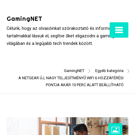
Skip
to
GamingNET
content
Célunk, hogy az olvasóinkat szórakoztató és informatív
tartalmakkal lássuk el, segítve őket eligazodni a gaming
világában és a legújabb tech trendek között.
GamingNET
Egyéb kategória
A NETGEAR ÚJ, NAGY TELJESÍTMÉNYŰ WIFI 6 HOZZÁFÉRÉSI
PONTJA AKÁR 10 PERC ALATT BEÁLLÍTHATÓ