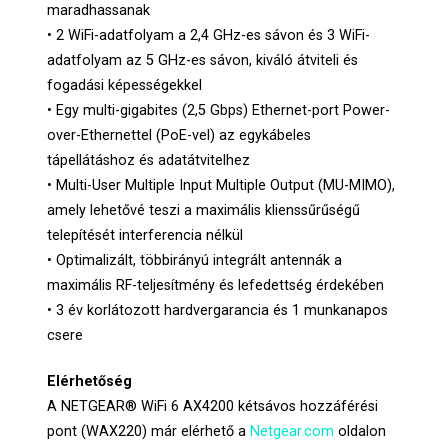
maradhassanak
• 2 WiFi-adatfolyam a 2,4 GHz-es sávon és 3 WiFi-
adatfolyam az 5 GHz-es sávon, kiváló átviteli és
fogadási képességekkel
• Egy multi-gigabites (2,5 Gbps) Ethernet-port Power-
over-Ethernettel (PoE-vel) az egykábeles
tápellátáshoz és adatátvitelhez
• Multi-User Multiple Input Multiple Output (MU-MIMO),
amely lehetővé teszi a maximális klienssűrűségű
telepítését interferencia nélkül
• Optimalizált, többirányú integrált antennák a
maximális RF-teljesítmény és lefedettség érdekében
• 3 év korlátozott hardvergarancia és 1 munkanapos
csere
Elérhetőség
A NETGEAR® WiFi 6 AX4200 kétsávos hozzáférési
pont (WAX220) már elérhető a
Netgear.com
oldalon