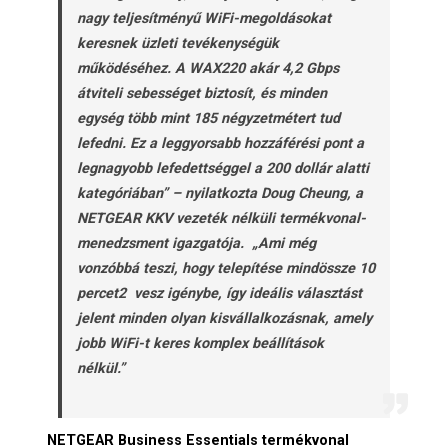
nagy teljesítményű WiFi-megoldásokat
keresnek üzleti tevékenységük
működéséhez. A WAX220 akár 4,2 Gbps
átviteli sebességet biztosít, és minden
egység több mint 185 négyzetmétert tud
lefedni. Ez a leggyorsabb hozzáférési pont a
legnagyobb lefedettséggel a 200 dollár alatti
kategóriában” – nyilatkozta Doug Cheung, a
NETGEAR KKV vezeték nélküli termékvonal-
menedzsment igazgatója. „Ami még
vonzóbbá teszi, hogy telepítése mindössze 10
percet2 vesz igénybe, így ideális választást
jelent minden olyan kisvállalkozásnak, amely
jobb WiFi-t keres komplex beállítások
nélkül.”
NETGEAR Business Essentials termékvonal