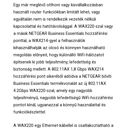
Egy már meglévő otthoni vagy kisvállalkozásban
használt router funkciókban limitált lehet, vagy
egyáltalán nem is rendelkezik vezeték nélküli
kapcsolattal és hatótávolsággal. A WAX220-szal vagy
a másik NETGEAR Business Essentials hozzáférési
ponttal, a WAX214-gyel a felhasználók
kihasználhatják az olcsó és könnyen használható
megoldás előnyeit, hogy különálló WiFi-hálózatot
építsenek ki jobb teljesítmény, lefedettség és
biztonság mellett. A 802.11AX 1,8 Gbps WAX214
hozzáférési pont sikeréből adódva a NETGEAR bővíti
Business Essentials termékvonalát az új 802.11AX
4.2Gbps WAX220-szal, amely egy nagyobb
teljesítményű, nagyobb lefedettségű WiFi-hozzáférési
pontot kínál, ugyanazzal a könnyű használattal és
funkciókészlettel.
A WAX220 egy Ethernet-kábellel is csatlakoztatható a