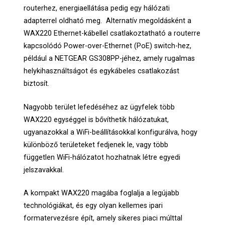
routerhez, energiaellátása pedig egy hálózati
adapterrel oldható meg. Alternatív megoldásként a
WAX220 Ethernet-kábellel csatlakoztatható a routerre
kapcsolódó Power-over-Ethernet (PoE) switch-hez,
például a NETGEAR GS308PP-jéhez, amely rugalmas
helykihasználtságot és egykábeles csatlakozást
biztosít.
Nagyobb terület lefedéséhez az ügyfelek több
WAX220 egységgel is bővíthetik hálózatukat,
ugyanazokkal a WiFi-beállításokkal konfigurálva, hogy
különböző területeket fedjenek le, vagy több
független WiFi-hálózatot hozhatnak létre egyedi
jelszavakkal.
A kompakt WAX220 magába foglalja a legújabb
technológiákat, és egy olyan kellemes ipari
formatervezésre épít, amely sikeres piaci múlttal