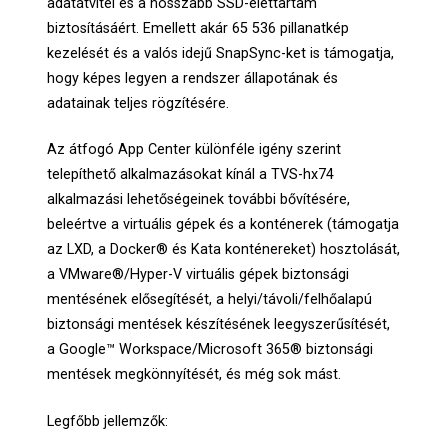
adatátvitel és a hosszabb SSD-élettartam
biztosításáért. Emellett akár 65 536 pillanatkép
kezelését és a valós idejű SnapSync-ket is támogatja,
hogy képes legyen a rendszer állapotának és
adatainak teljes rögzítésére.
Az átfogó App Center különféle igény szerint
telepíthető alkalmazásokat kínál a TVS-hx74
alkalmazási lehetőségeinek további bővítésére,
beleértve a virtuális gépek és a konténerek (támogatja
az LXD, a Docker® és Kata konténereket) hosztolását,
a VMware®/Hyper-V virtuális gépek biztonsági
mentésének elősegítését, a helyi/távoli/felhőalapú
biztonsági mentések készítésének leegyszerűsítését,
a Google™ Workspace/Microsoft 365® biztonsági
mentések megkönnyítését, és még sok mást.
Legfőbb jellemzők: