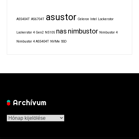
asustor
AS5404T
AS6704T
Celeron
Intel
Lockerstor
nas
nimbustor
Lockerstor 4 Gen2
N5105
Nimbustor 4
Nimbustor 4 AS5404T
NVMe
SSD
Archívum
Archívum