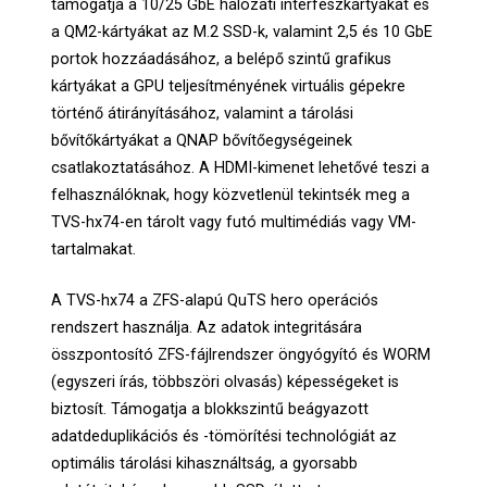
támogatja a 10/25 GbE hálózati interfészkártyákat és
a QM2-kártyákat az M.2 SSD-k, valamint 2,5 és 10 GbE
portok hozzáadásához, a belépő szintű grafikus
kártyákat a GPU teljesítményének virtuális gépekre
történő átirányításához, valamint a tárolási
bővítőkártyákat a QNAP bővítőegységeinek
csatlakoztatásához. A HDMI-kimenet lehetővé teszi a
felhasználóknak, hogy közvetlenül tekintsék meg a
TVS-hx74-en tárolt vagy futó multimédiás vagy VM-
tartalmakat.
A TVS-hx74 a ZFS-alapú QuTS hero operációs
rendszert használja. Az adatok integritására
összpontosító ZFS-fájlrendszer öngyógyító és WORM
(egyszeri írás, többszöri olvasás) képességeket is
biztosít. Támogatja a blokkszintű beágyazott
adatdeduplikációs és -tömörítési technológiát az
optimális tárolási kihasználtság, a gyorsabb