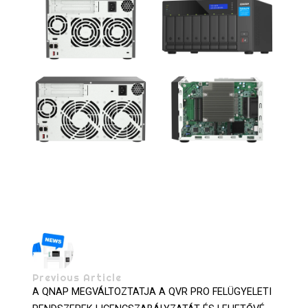
Previous Article
A QNAP MEGVÁLTOZTATJA A QVR PRO FELÜGYELETI