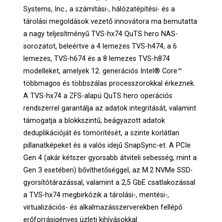
Systems, Inc., a számítási-, hálózatépítési- és a
tárolási megoldások vezető innovátora ma bemutatta
a nagy teljesítményű TVS-hx74 QuTS hero NAS-
sorozatot, beleértve a 4 lemezes TVS-h474, a 6
lemezes, TVS-h674 és a 8 lemezes TVS-h874
modelleket, amelyek 12. generációs Intel® Core™
többmagos és többszálas processzorokkal érkeznek.
A TVS-hx74 a ZFS-alapú QuTS hero operációs
rendszerrel garantálja az adatok integritását, valamint
támogatja a blokkszintű, beágyazott adatok
deduplikációját és tömörítését, a szinte korlátlan
pillanatképeket és a valós idejű SnapSync-et. A PCIe
Gen 4 (akár kétszer gyorsabb átviteli sebesség, mint a
Gen 3 esetében) bővíthetőséggel, az M.2 NVMe SSD-
gyorsítótárazással, valamint a 2,5 GbE csatlakozással
a TVS-hx74 megbirkózik a tárolási-, mentési-,
virtualizációs- és alkalmazásszerverekben fellépő
erőforrásigényes üzleti kihívásokkal.