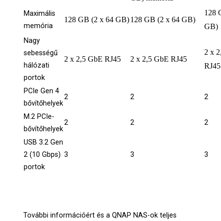
128 
Maximális
128 GB (2 x 64 GB)
128 GB (2 x 64 GB)
memória
GB)
Nagy
2 x 
sebességű
2 x 2,5 GbE RJ45
2 x 2,5 GbE RJ45
hálózati
RJ45
portok
PCIe Gen 4
2
2
2
bővítőhelyek
M.2 PCIe-
2
2
2
bővítőhelyek
USB 3.2 Gen
2 (10 Gbps)
3
3
3
portok
További információért és a QNAP NAS-ok teljes