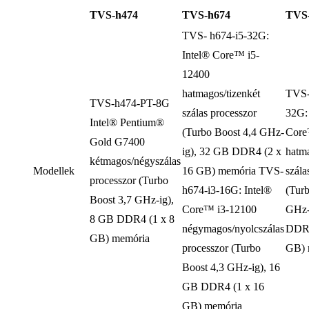
TVS-h474
TVS-h674
TVS
TVS- h674-i5-32G:
Intel® Core™ i5-
12400
hatmagos/tizenkét
TVS-
TVS-h474-PT-8G
szálas processzor
32G:
Intel® Pentium®
(Turbo Boost 4,4 GHz-
Core
Gold G7400
ig), 32 GB DDR4 (2 x
hatma
kétmagos/négyszálas
Modellek
16 GB) memória TVS-
szála
processzor (Turbo
h674-i3-16G: Intel®
(Tur
Boost 3,7 GHz-ig),
Core™ i3-12100
GHz-
8 GB DDR4 (1 x 8
négymagos/nyolcszálas
DDR4
GB) memória
processzor (Turbo
GB) 
Boost 4,3 GHz-ig), 16
GB DDR4 (1 x 16
GB) memória