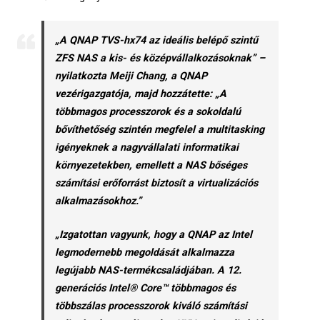
„A QNAP TVS-hx74 az ideális belépő szintű
ZFS NAS a kis- és középvállalkozásoknak” –
nyilatkozta Meiji Chang, a QNAP
vezérigazgatója, majd hozzátette: „A
többmagos processzorok és a sokoldalú
bővíthetőség szintén megfelel a multitasking
igényeknek a nagyvállalati informatikai
környezetekben, emellett a NAS bőséges
számítási erőforrást biztosít a virtualizációs
alkalmazásokhoz.”
„Izgatottan vagyunk, hogy a QNAP az Intel
legmodernebb megoldását alkalmazza
legújabb NAS-termékcsaládjában. A 12.
generációs Intel® Core™ többmagos és
többszálas processzorok kiváló számítási