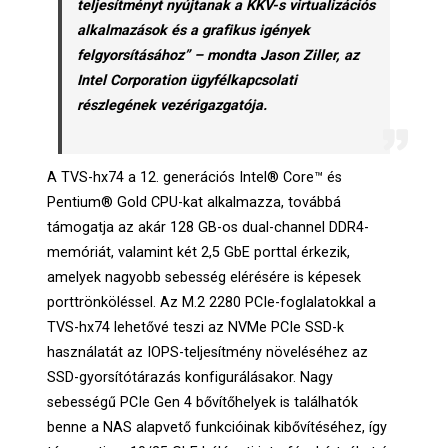
teljesítményt nyújtanak a KKV-s virtualizációs
alkalmazások és a grafikus igények
felgyorsításához” – mondta Jason Ziller, az
Intel Corporation ügyfélkapcsolati
részlegének vezérigazgatója.
A TVS-hx74 a 12. generációs Intel® Core™ és
Pentium® Gold CPU-kat alkalmazza, továbbá
támogatja az akár 128 GB-os dual-channel DDR4-
memóriát, valamint két 2,5 GbE porttal érkezik,
amelyek nagyobb sebesség elérésére is képesek
porttrönköléssel. Az M.2 2280 PCIe-foglalatokkal a
TVS-hx74 lehetővé teszi az NVMe PCIe SSD-k
használatát az IOPS-teljesítmény növeléséhez az
SSD-gyorsítótárazás konfigurálásakor. Nagy
sebességű PCIe Gen 4 bővítőhelyek is találhatók
benne a NAS alapvető funkcióinak kibővítéséhez, így