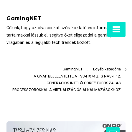
Skip
to
GamingNET
content
Célunk, hogy az olvasóinkat szórakoztató és informatív
tartalmakkal lássuk el, segítve őket eligazodni a gaming
világában és a legújabb tech trendek között.
GamingNET
Egyéb kategória
A QNAP BEJELENTETTE A TVS-HX74 ZFS NAS-T 12.
GENERÁCIÓS INTEL® CORE™ TÖBBSZÁLAS
PROCESSZOROKKAL A VIRTUALIZÁCIÓS ALKALMAZÁSOKHOZ