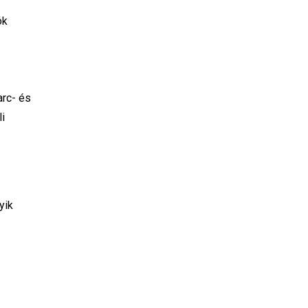
ók
arc- és
i
yik