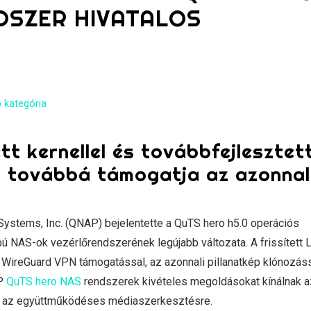
DSZER HIVATALOS
 kategória
tt kernellel és továbbfejlesztet
, továbbá támogatja az azonnal
stems, Inc. (QNAP) bejelentette a QuTS hero h5.0 operációs
ú NAS-ok vezérlőrendszerének legújabb változata. A frissített 
, a WireGuard VPN támogatással, az azonnali pillanatkép klónozás
AP
QuTS hero NAS
rendszerek kivételes megoldásokat kínálnak a
agy az együttműködéses médiaszerkesztésre.