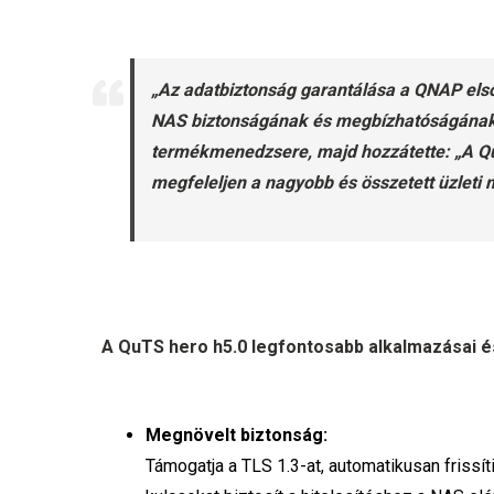
„Az adatbiztonság garantálása a QNAP elsődl
NAS biztonságának és megbízhatóságának 
termékmenedzsere, majd hozzátette: „A QuTS
megfeleljen a nagyobb és összetett üzleti
A QuTS hero h5.0 legfontosabb alkalmazásai és
Megnövelt biztonság:
Támogatja a TLS 1.3-at, automatikusan frissí