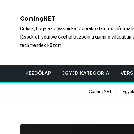
Skip
to
GamingNET
content
Célunk, hogy az olvasóinkat szórakoztató és informatí
lássuk el, segítve őket eligazodni a gaming világában 
tech trendek között.
KEZDŐLAP
EGYÉB KATEGÓRIA
VERS
GamingNET
Egyéb