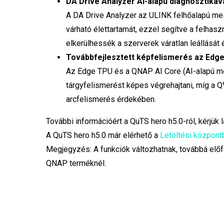
DA Drive Analyzer AI-alapú diagnosztikáva
A DA Drive Analyzer az ULINK felhőalapú mest
várható élettartamát, ezzel segítve a felha
elkerülhessék a szerverek váratlan leállását
Továbbfejlesztett képfelismerés az Edge
Az Edge TPU és a QNAP AI Core (AI-alapú mo
tárgyfelismerést képes végrehajtani, míg a 
arcfelismerés érdekében.
További információért a QuTS hero h5.0-ról, kérjük 
A QuTS hero h5.0 már elérhető a
Letöltési központ
Megjegyzés: A funkciók változhatnak, továbbá elő
QNAP terméknél.