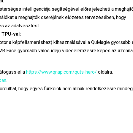
l:
erséges intelligenciája segítségével előre jelezheti a meghajt
sználókat a meghajtók cseréjének előzetes tervezésében, hogy
 és az adatvesztést.
 TPU-val:
tor a képfelismeréshez) kihasználásával a QuMagie gyorsabb 
QVR Face gyorsabb valós idejű videóelemzésre képes az azonnal
látogass el a
https://www.qnap.com/quts-hero/
oldalra.
ban
.
fordulhat, hogy egyes funkciók nem állnak rendelkezésre mindeg