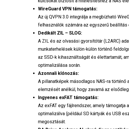
kulcsokat biztosít a hitelesítéshez a NAS e
WireGuard VPN támogatás:
Az új QVPN 3.0 integrálja a megbízható WireG
felhasználók számára az egyszerű beállítás
Dedikált ZIL – SLOG:
A ZIL és az olvasási gyorsítótár (L2ARC) ada
munkaterhelések külön-külön történő feldolgo
az SSD-k kihasználtságát és élettartamát, a
optimalizálása során.
Azonnali klónozás:
A pillanatképek másodlagos NAS-ra történő a
elemzését anélkül, hogy zavarná az elsődlege
Ingyenes exFAT támogatás:
Az exFAT egy fájlrendszer, amely támogatja a 1
optimalizálva (például SD kártyák és USB eszk
megosztását.