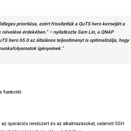
eges prioritása, ezért frissítettük a QuTS hero kerneljét a
növelése érdekében.” – nyilatkozta Sam Lin, a QNAP
 hero h5.0 az általános teljesítményt is optimalizálja, hogy
 munkafolyamatok igényeinek.”
 funkciói:
ti az operációs rendszert és az alkalmazásokat, valamint SSH