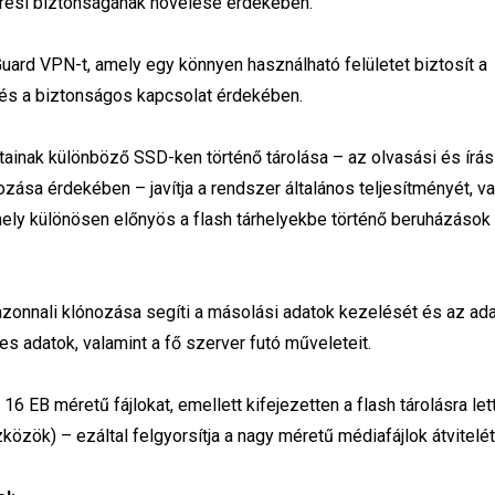
lérési biztonságának növelése érdekében.
uard VPN-t, amely egy könnyen használható felületet biztosít a
 és a biztonságos kapcsolat érdekében.
tainak különböző SSD-ken történő tárolása – az olvasási és írás
zása érdekében – javítja a rendszer általános teljesítményét, va
mely különösen előnyös a flash tárhelyekbe történő beruházások
zonnali klónozása segíti a másolási adatok kezelését és az ad
s adatok, valamint a fő szerver futó műveleteit.
6 EB méretű fájlokat, emellett kifejezetten a flash tárolásra let
özök) – ezáltal felgyorsítja a nagy méretű médiafájlok átvitelé