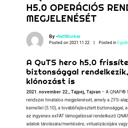
H5.0 OPERÁCIÓS REN
MEGJELENÉSÉT
By -
NetWorker
Posted on
2021.11.22.
Posted in
Egyéb
A QuTS hero h5.0 frissíte
biztonsággal rendelkezik
klónozást is
2021. november 22., Tajpej, Tajvan
– A QNAP® Sy
rendszer hivatalos megjelenését, amely a ZFS-alap
kernellel (5.10), a továbbfejlesztett biztonsággal
az ingyenes exFAT támogatással rendelkező QN
adatok tárolására/mentésére, virtualizációjára v