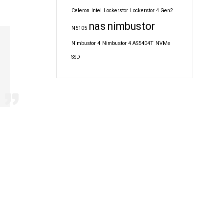
Celeron
Intel
Lockerstor
Lockerstor 4 Gen2
nas
nimbustor
N5105
Nimbustor 4
Nimbustor 4 AS5404T
NVMe
SSD