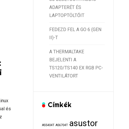
ADAPTERÉT ÉS
LAPTOPTÖLTŐIT
FEDEZD FEL A GO 6 (GEN
II)-T
A THERMALTAKE
BEJELENTI A
t
TS120/TS140 EX RGB PC-
i
VENTILÁTORT
Linux
Címkék
sal és
z
asustor
AS5404T
AS6704T