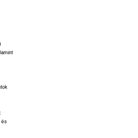
i
lamint
atok
t
t és