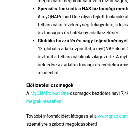
megbízható megoldássá téve a biztonságos, m
Speciális funkciók a NAS biztonsági men
A myQNAPcloud One olyan fejlett funkciókkal
felhasználói tevékenység felügyelete, a lejár
biztonságos és hatékony adatkezelésért.
Globális hozzáférés nagy teljesítménnyel
13 globális adatközponttal, a myQNAPcloud 
biztosít a felhasználóknak világszerte. A m
beleértve az adatbiztonsági és -védelmi irán
mindenhol.
Előfizetési csomagok
A
MyQNAPcloud One
csomagok kezdőára havi 7,49
megtekintéséhez
!
További információért látogass el a
www.qnap.com
személyre szabott megoldásokért!