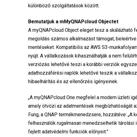
különböző szolgáltatások között.
Bemutatjuk a mMyQNAPcloud Objectet
A myQNAPcloud Object eleget tesz a skálázható fel
megoldás számos alkalmazást támogat, beleértve az
mentéseket. Kompatibilis az AWS S3-munkafolyam
nyújt. A vállalkozások kihasználhatják a nem felülí
verziózás lehetővé teszi a korábbi verziók egyszer
adathozzáférési naplók lehetővé teszik a vállalk
hibaelhárítás és az ellenőrzés igényeinek.
„A myQNAPcloud One megfelel a modern üzleti igén
amely ötvözi az adatmentések megbízhatóságát az
Fung, a QNAP termékmenedzsere, hozzátéve: „A két
felhasználók rugalmasan menedzselhetik tárolási 
fejlett adatvédelmi funkciók előnyeit.”