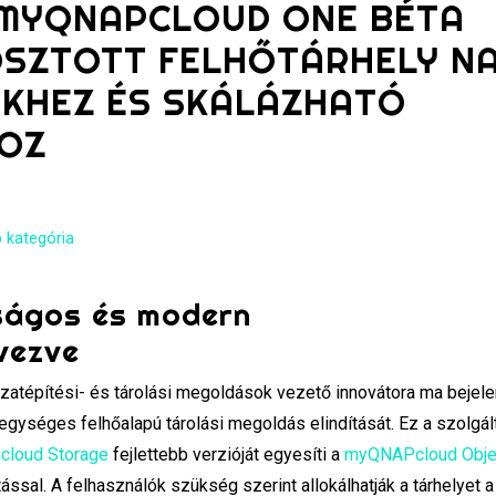
A MYQNAPCLOUD ONE BÉTA
OSZTOTT FELHŐTÁRHELY N
EKHEZ ÉS SKÁLÁZHATÓ
OZ
 kategória
ságos és modern
vezve
zatépítési- és tárolási megoldások vezető innovátora ma bejele
egységes felhőalapú tárolási megoldás elindítását. Ez a szolgál
loud Storage
fejlettebb verzióját egyesíti a
myQNAPcloud Objec
ssal. A felhasználók szükség szerint allokálhatják a tárhelyet a