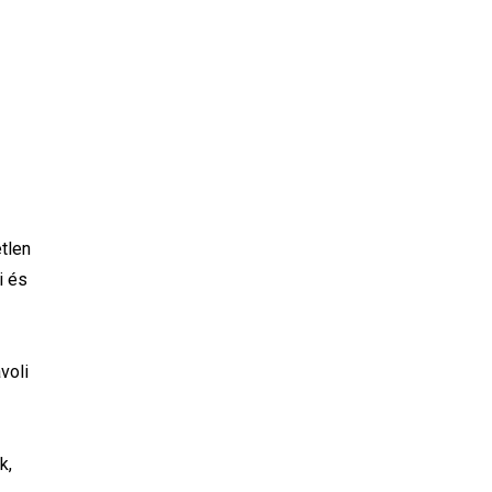
tlen
i és
voli
k,