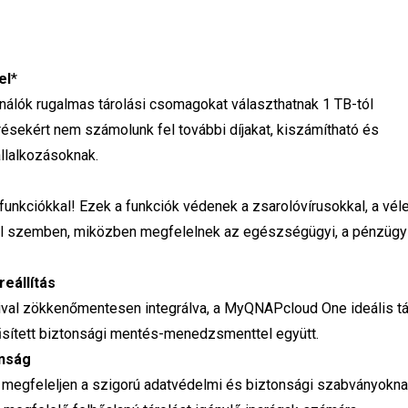
el
*
lók rugalmas tárolási csomagokat választhatnak 1 TB-tól
ésekért nem számolunk fel további díjakat, kiszámítható és
állalkozásoknak.
unkciókkal! Ezek a funkciók védenek a zsarolóvírusokkal, a véle
kal szemben, miközben megfelelnek az egészségügyi, a pénzügy
eállítás
al zökkenőmentesen integrálva, a MyQNAPcloud One ideális tá
űsített biztonsági mentés-menedzsmenttel együtt.
onság
 megfeleljen a szigorú adatvédelmi és biztonsági szabványokna