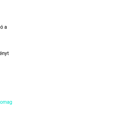
ió a
ényt
,
csomag