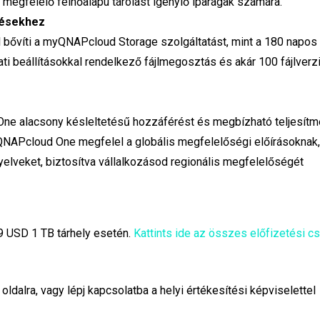
egfelelő felhőalapú tárolást igénylő iparágak számára.
tésekhez
 bővíti a myQNAPcloud Storage szolgáltatást, mint a 180 napos
ati beállításokkal rendelkező fájlmegosztás és akár 100 fájlverz
One alacsony késleltetésű hozzáférést és megbízható teljesítm
yQNAPcloud One megfelel a globális megfelelőségi előírásoknak
yelveket, biztosítva vállalkozásod regionális megfelelőségét
 USD 1 TB tárhely esetén.
Kattints ide az összes előfizetési 
oldalra, vagy lépj kapcsolatba a helyi értékesítési képviselettel