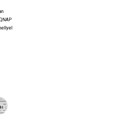
an
A QNAP
hellyel