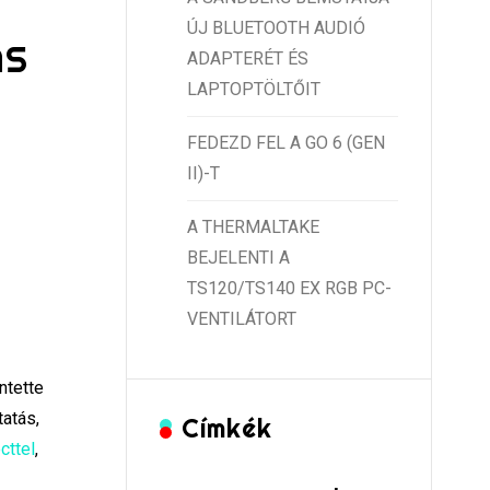
ÚJ BLUETOOTH AUDIÓ
AS
ADAPTERÉT ÉS
LAPTOPTÖLTŐIT
FEDEZD FEL A GO 6 (GEN
II)-T
A THERMALTAKE
BEJELENTI A
TS120/TS140 EX RGB PC-
VENTILÁTORT
ntette
tatás,
Címkék
ttel
,