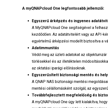
A myQNAPcloud One legfontosabb jellemzői:
Egyszerű árképzés és ingyenes adatátvit
A MyQNAPcloud One segítségével a felhaszná
kezdődően. Az adatátvitelért vagy az API-kér
egyértelmű árképzési modellt biztosítva a v
Adatimmunitás
Védd meg az üzleti adatokat az objektumzár f
törlésekkel és az illetéktelen módosítások
az oktatási iparági előírásoknak.
Egyszerűsített biztonsági mentés és helyr
A QNAP NAS biztonsági mentési megoldásaiv
mentési célállomásként szolgál, az egyszer
Továbbfejlesztett megfelelőség és bizt
A myQNAPcloud One úgy lett kialakítva, hogy