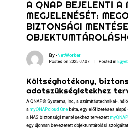
A QNAP BEJELENTI 
MEGJELENÉSÉT: MEG
BIZTONSÁGI MENTÉS
OBJEKTUMTÁROLÁSH
By -
NetWorker
Posted on
2025.07.07.
Posted in
Egyéb
Költséghatékony, bizton
adatszükségletekhez ter
A QNAP® Systems, Inc., a számítástechnikai-, háló
a
myQNAPcloud One
béta, egy előfizetéses alapú 
a NAS biztonsági mentésekhez tervezett
myQNAPc
egy újonnan bevezetett objektumtárolási szolgáltatá