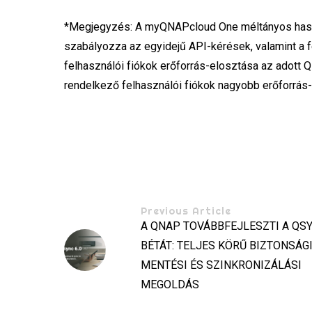
*Megjegyzés: A myQNAPcloud One méltányos haszn
szabályozza az egyidejű API-kérések, valamint a f
felhasználói fiókok erőforrás-elosztása az adott Q
rendelkező felhasználói fiókok nagyobb erőforrás-
Previous Article
A QNAP TOVÁBBFEJLESZTI A QSY
BÉTÁT: TELJES KÖRŰ BIZTONSÁG
MENTÉSI ÉS SZINKRONIZÁLÁSI
MEGOLDÁS