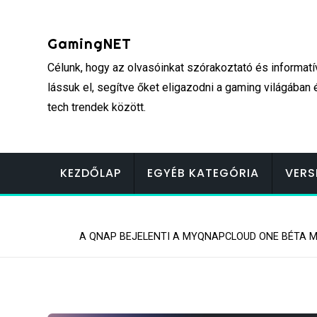
Skip
to
GamingNET
content
Célunk, hogy az olvasóinkat szórakoztató és informatí
lássuk el, segítve őket eligazodni a gaming világában 
tech trendek között.
KEZDŐLAP
EGYÉB KATEGÓRIA
VERS
A QNAP BEJELENTI A MYQNAPCLOUD ONE BÉTA 