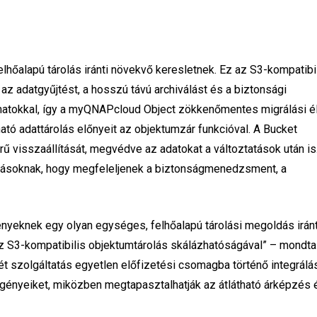
hőalapú tárolás iránti növekvő keresletnek. Ez az S3-kompatibi
 adatgyűjtést, a hosszú távú archiválást és a biztonsági
atokkal, így a myQNAPcloud Object zökkenőmentes migrálási é
rható adattárolás előnyeit az objektumzár funkcióval. A Bucket
ű visszaállítását, megvédve az adatokat a változtatások után is
ozásoknak, hogy megfeleljenek a biztonságmenedzsment, a
yeknek egy olyan egységes, felhőalapú tárolási megoldás iránt
 S3-kompatibilis objektumtárolás skálázhatóságával” – mondt
 szolgáltatás egyetlen előfizetési csomagba történő integrálá
igényeiket, miközben megtapasztalhatják az átlátható árképzés 