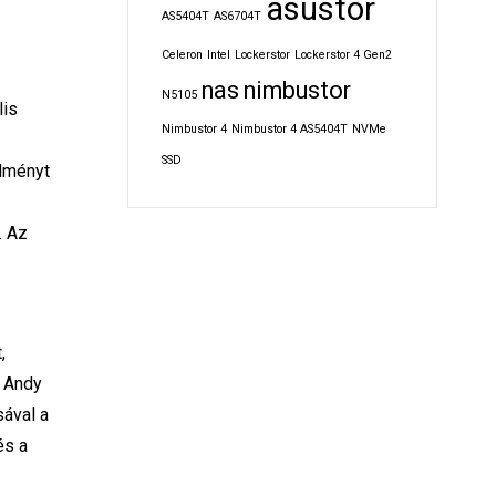
asustor
AS5404T
AS6704T
Celeron
Intel
Lockerstor
Lockerstor 4 Gen2
nas
nimbustor
N5105
lis
Nimbustor 4
Nimbustor 4 AS5404T
NVMe
SSD
lményt
. Az
,
a Andy
sával a
és a