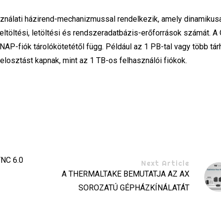
álati házirend-mechanizmussal rendelkezik, amely dinamikus
eltöltési, letöltési és rendszeradatbázis-erőforrások számát. 
NAP-fiók tárolókötetétől függ. Például az 1 PB-tal vagy több tár
elosztást kapnak, mint az 1 TB-os felhasználói fiókok.
NC 6.0
Next Article
I
A THERMALTAKE BEMUTATJA AZ AX
SOROZATÚ GÉPHÁZKÍNÁLATÁT