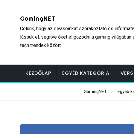
Skip
to
GamingNET
content
Célunk, hogy az olvasóinkat szórakoztató és informatí
lássuk el, segítve őket eligazodni a gaming világában 
tech trendek között.
KEZDŐLAP
EGYÉB KATEGÓRIA
VERS
GamingNET
Egyéb k