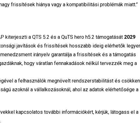
nagy frissítések hiánya vagy a kompatibilitási problémák miatt.”
 kiterjeszti a QTS 5.2 és a QuTS hero h5.2 támogatását
2029
iztonsági javítások és frissítések hosszabb ideig elérhetők legye
-menedzsment irányelv garantálja a frissítések és a támogatás
gazdáknak, hogy váratlan fennakadások nélkül tervezzék meg a
gével a felhasználók megnövelt rendszerstabilitást és csökken
osságú azoknál a vállalkozásoknál, ahol az adatok elérhetősége a
ekkel kapcsolatos további információkért, kérjük, látogass el a
.