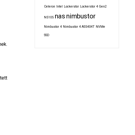
Celeron
Intel
Lockerstor
Lockerstor 4 Gen2
nas
nimbustor
N5105
Nimbustor 4
Nimbustor 4 AS5404T
NVMe
SSD
nek.
tett