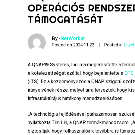
OPERÁCIÓS RENDSZE
TÁMOGATÁSÁT
By -
NetWorker
Posted on
2024.11.22.
Posted in
Egyéb
A QNAP® Systems, Inc. ma megerősítette a termé
elkötelezettségét azáltal, hogy bejelentette a
QTS 
(LTS). Ez a kezdeményezés a QNAP szigorú szoft
irányelvének része, melyet arra terveztek, hogy k
infrastruktúrájuk hatékony menedzselésében.
„A technológia fejlődésével párhuzamosan szükség 
nyilatkozta Tim Lin, a QNAP termékmenedzsere. 
biztosítjuk, hogy felhasználóink ​​továbbra is tám