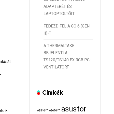
ADAPTERÉT ÉS
LAPTOPTÖLTŐIT
FEDEZD FEL A GO 6 (GEN
II)-T
A THERMALTAKE
BEJELENTI A
TS120/TS140 EX RGB PC-
atását
VENTILÁTORT
T-
Címkék
asustor
eteik
AS5404T
AS6704T