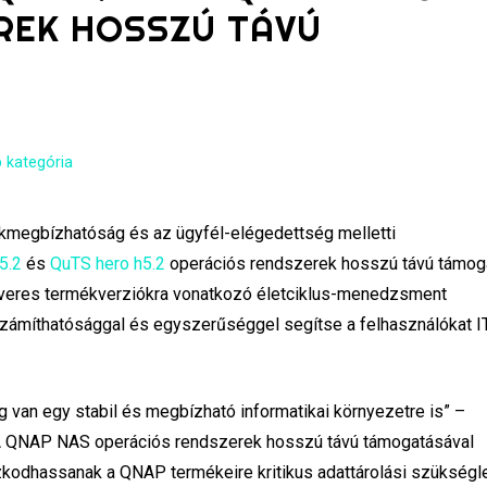
REK HOSSZÚ TÁVÚ
 kategória
kmegbízhatóság és az ügyfél-elégedettség melletti
5.2
és
QuTS hero h5.2
operációs rendszerek hosszú távú támog
veres termékverziókra vonatkozó életciklus-menedzsment
iszámíthatósággal és egyszerűséggel segítse a felhasználókat I
van egy stabil és megbízható informatikai környezetre is” –
„A QNAP NAS operációs rendszerek hosszú távú támogatásával
aszkodhassanak a QNAP termékeire kritikus adattárolási szükségl