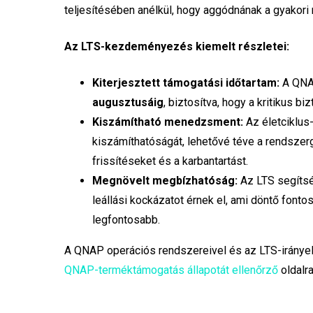
teljesítésében anélkül, hogy aggódnának a gyakori 
Az LTS-kezdeményezés kiemelt részletei:
Kiterjesztett támogatási időtartam:
A QNAP
augusztusáig
, biztosítva, hogy a kritikus b
Kiszámítható menedzsment:
Az életciklus
kiszámíthatóságát, lehetővé téve a rendszer
frissítéseket és a karbantartást.
Megnövelt megbízhatóság:
Az LTS segítsé
leállási kockázatot érnek el, ami döntő font
legfontosabb.
A QNAP operációs rendszereivel és az LTS-irányelv
QNAP-terméktámogatás állapotát ellenőrző
oldalra