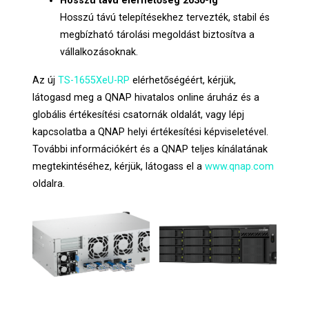
Hosszú távú elérhetőség 2030-ig
Hosszú távú telepítésekhez tervezték, stabil és
megbízható tárolási megoldást biztosítva a
vállalkozásoknak.
Az új
TS-1655XeU-RP
elérhetőségéért, kérjük,
látogasd meg a QNAP hivatalos online áruház és a
globális értékesítési csatornák oldalát, vagy lépj
kapcsolatba a QNAP helyi értékesítési képviseletével.
További információkért és a QNAP teljes kínálatának
megtekintéséhez, kérjük, látogass el a
www.qnap.com
oldalra.