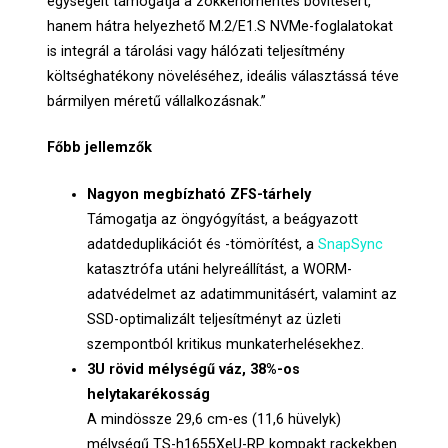
egységeit támogatja a zökkenőmentes bővítésért,
hanem hátra helyezhető M.2/E1.S NVMe-foglalatokat
is integrál a tárolási vagy hálózati teljesítmény
költséghatékony növeléséhez, ideális választássá téve
bármilyen méretű vállalkozásnak.”
Főbb jellemzők
Nagyon megbízható ZFS-tárhely
Támogatja az öngyógyítást, a beágyazott
adatdeduplikációt és -tömörítést, a
SnapSync
katasztrófa utáni helyreállítást, a WORM-
adatvédelmet az adatimmunitásért, valamint az
SSD-optimalizált teljesítményt az üzleti
szempontból kritikus munkaterhelésekhez.
3U rövid mélységű váz, 38%-os
helytakarékosság
A mindössze 29,6 cm-es (11,6 hüvelyk)
mélységű TS-h1655XeU-RP kompakt rackekben