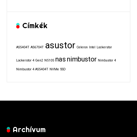
Címkék
asustor
AS5404T
AS6704T
Celeron
Intel
Lockerstor
nas
nimbustor
Lockerstor 4 Gen2
N5105
Nimbustor 4
Nimbustor 4 AS5404T
NVMe
SSD
Archívum