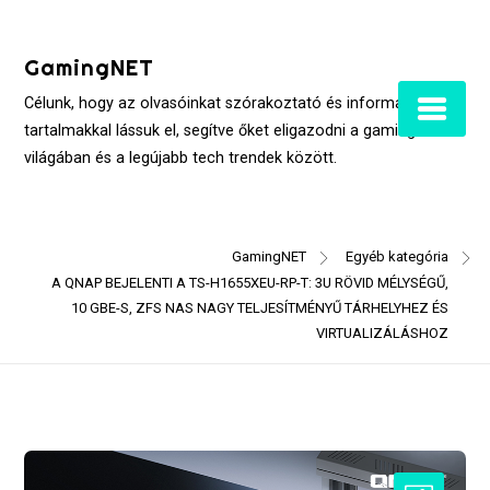
Skip
to
GamingNET
content
Célunk, hogy az olvasóinkat szórakoztató és informatív
tartalmakkal lássuk el, segítve őket eligazodni a gaming
világában és a legújabb tech trendek között.
GamingNET
Egyéb kategória
A QNAP BEJELENTI A TS-H1655XEU-RP-T: 3U RÖVID MÉLYSÉGŰ,
10 GBE-S, ZFS NAS NAGY TELJESÍTMÉNYŰ TÁRHELYHEZ ÉS
VIRTUALIZÁLÁSHOZ