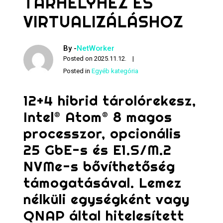
TÁRHELYHEZ ÉS
VIRTUALIZÁLÁSHOZ
By -
NetWorker
Posted on
2025.11.12.
Posted in
Egyéb kategória
12+4 hibrid tárolórekesz,
Intel® Atom® 8 magos
processzor, opcionális
25 GbE-s és E1.S/M.2
NVMe-s bővíthetőség
támogatásával. Lemez
nélküli egységként vagy
QNAP által hitelesített