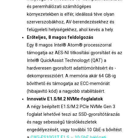
és peremhálózati számítógépes
környezetekben is elfér, ideálissá téve olyan
szerverszobákhoz, AV-berendezésekhez és
felügyeleti helyiségekhez, ahol kevés a hely.
Erőteljes, 8 magos feldolgozás
Egy 8 magos Intel® Atom® processzorral
támogatja az AES-NI titkosítási gyorsítást és az
Intel® QuickAssist Technologyt (QAT) a
hardveresen gyorsított adattömörítésért és -
dekompresszióért. A memória akár 64 GB-ig
bővíthető és támogatja az ECC-memóriát
(hibajavító kód) a nagyobb stabilitásért.
Innovatív E1.S/M.2 NVMe-foglalatok
A négy beépített E1.S/M.2 PCIe NVMe Gen 3
foglalat lehetővé teszi az SSD-gyorsítótárazás
és nagy sebességű tárolókészletek
engedélyezését, vagy további 10 GbE-s bővítést
a
QXG-ES10G1T E1.S – 10 GbE hálózati