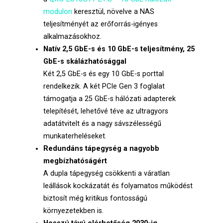
modulon
keresztül, növelve a NAS
teljesítményét az erőforrás-igényes
alkalmazásokhoz.
Natív 2,5 GbE-s és 10 GbE-s teljesítmény, 25
GbE-s skálázhatósággal
Két 2,5 GbE-s és egy 10 GbE-s porttal
rendelkezik. A két PCIe Gen 3 foglalat
támogatja a 25 GbE-s hálózati adapterek
telepítését, lehetővé téve az ultragyors
adatátvitelt és a nagy sávszélességű
munkaterheléseket.
Redundáns tápegység a nagyobb
megbízhatóságért
A dupla tápegység csökkenti a váratlan
leállások kockázatát és folyamatos működést
biztosít még kritikus fontosságú
környezetekben is.