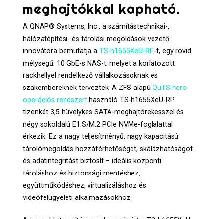
meghajtókkal kapható.
A QNAP® Systems, Inc., a számítástechnikai-,
hálózatépítési- és tárolási megoldások vezető
innovátora bemutatja a
TS-h1655XeU-RP
-t, egy rövid
mélységű, 10 GbE-s NAS-t, melyet a korlátozott
rackhellyel rendelkező vállalkozásoknak és
szakembereknek terveztek. A ZFS-alapú
QuTS hero
operációs rendszert
használó TS-h1655XeU-RP
tizenkét 3,5 hüvelykes SATA-meghajtórekesszel és
négy sokoldalú E1.S/M.2 PCIe NVMe-foglalattal
érkezik. Ez a nagy teljesítményű, nagy kapacitású
tárolómegoldás hozzáférhetőséget, skálázhatóságot
és adatintegritást biztosít – ideális központi
tároláshoz és biztonsági mentéshez,
együttműködéshez, virtualizáláshoz és
videófelügyeleti alkalmazásokhoz.