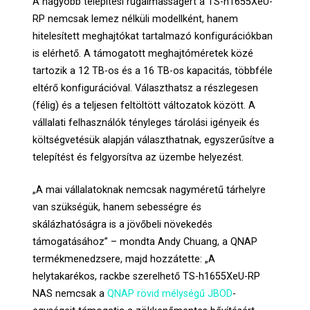
A nagyobb telepítési rugalmasságért a TS-h1655XeU-
RP nemcsak lemez nélküli modellként, hanem
hitelesített meghajtókat tartalmazó konfigurációkban
is elérhető. A támogatott meghajtóméretek közé
tartozik a 12 TB-os és a 16 TB-os kapacitás, többféle
eltérő konfigurációval. Választhatsz a részlegesen
(félig) és a teljesen feltöltött változatok között. A
vállalati felhasználók tényleges tárolási igényeik és
költségvetésük alapján választhatnak, egyszerűsítve a
telepítést és felgyorsítva az üzembe helyezést.
„A mai vállalatoknak nemcsak nagyméretű tárhelyre
van szükségük, hanem sebességre és
skálázhatóságra is a jövőbeli növekedés
támogatásához” – mondta Andy Chuang, a QNAP
termékmenedzsere, majd hozzátette: „A
helytakarékos, rackbe szerelhető TS-h1655XeU-RP
NAS nemcsak a
QNAP rövid mélységű JBOD
-