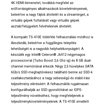
4K HDMI-kimenetet, továbbá megfelel az
erőforrásigényes alkalmazások követelményeinek,
beleértve a nagy fájlok átvitelét és a streaminget, a
virtuális gépek futtatását vagy virtuális gépek
asztali/felügyeleti felvételeinek átvitelét.
A kompakt TS-410E többféle felhasználási módhoz is
illeszkedik, beleértve a függőleges telepítés
lehetőségét is a nagyobb helyhatékonyságért. A
készülék egy Intel® Celeron® J6412 négymagos
processzorral (Turbo Boost 2,6 Ghz-ig) és 8 GB dual-
channel memóriával érkezik. Négy 2,5 hüvelykes SATA
6Gb/s SSD-meghajtórekesz található benne az SSD-k
csatlakoztatásához a nagy sebességű és stabil írási
teljesítmény eléréséért. A felhasználók rugalmasan
konfigurálhatják az SSD-gyorsítótárat az IOPS-
teljesítmény növeléséhez, hogy megfeleljenek a
teljesítménykövetelményeknek. A TS-410E emellett