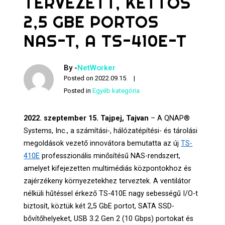
TERVEZETT, KETTŐS
2,5 GBE PORTOS
NAS-T, A TS-410E-T
By -
NetWorker
Posted on
2022.09.15.
Posted in
Egyéb kategória
2022. szeptember 15. Tajpej, Tajvan
– A QNAP®
Systems, Inc., a számítási-, hálózatépítési- és tárolási
megoldások vezető innovátora bemutatta az új
TS-
410E
professzionális minősítésű NAS-rendszert,
amelyet kifejezetten multimédiás központokhoz és
zajérzékeny környezetekhez terveztek. A ventilátor
nélküli hűtéssel érkező TS-410E nagy sebességű I/O-t
biztosít, köztük két 2,5 GbE portot, SATA SSD-
bővítőhelyeket, USB 3.2 Gen 2 (10 Gbps) portokat és