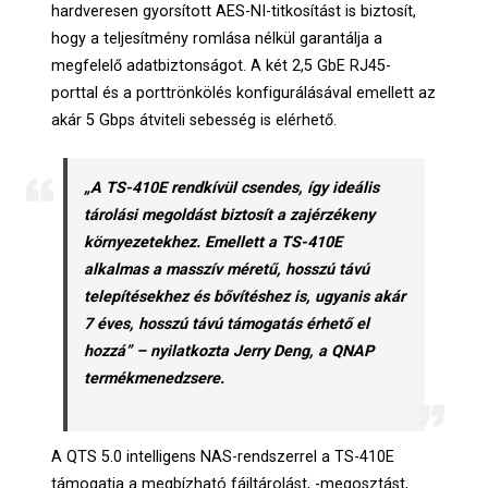
hardveresen gyorsított AES-NI-titkosítást is biztosít,
hogy a teljesítmény romlása nélkül garantálja a
megfelelő adatbiztonságot. A két 2,5 GbE RJ45-
porttal és a porttrönkölés konfigurálásával emellett az
akár 5 Gbps átviteli sebesség is elérhető.
„A TS-410E rendkívül csendes, így ideális
tárolási megoldást biztosít a zajérzékeny
környezetekhez. Emellett a TS-410E
alkalmas a masszív méretű, hosszú távú
telepítésekhez és bővítéshez is, ugyanis akár
7 éves, hosszú távú támogatás érhető el
hozzá” – nyilatkozta Jerry Deng, a QNAP
termékmenedzsere.
A QTS 5.0 intelligens NAS-rendszerrel a TS-410E
támogatja a megbízható fájltárolást, -megosztást,