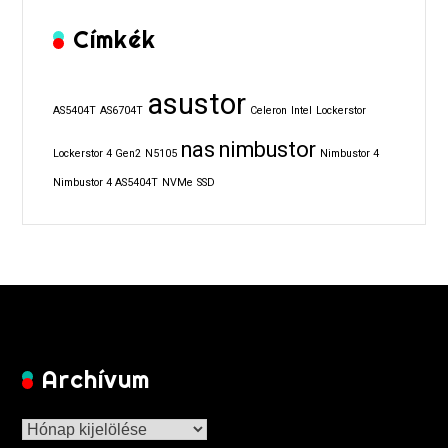
Címkék
asustor
AS5404T
AS6704T
Celeron
Intel
Lockerstor
nas
nimbustor
Lockerstor 4 Gen2
N5105
Nimbustor 4
Nimbustor 4 AS5404T
NVMe
SSD
Archívum
Archívum