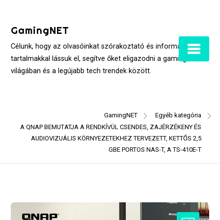
Skip
to
GamingNET
content
Célunk, hogy az olvasóinkat szórakoztató és informatív
tartalmakkal lássuk el, segítve őket eligazodni a gaming
világában és a legújabb tech trendek között.
GamingNET
Egyéb kategória
A QNAP BEMUTATJA A RENDKÍVÜL CSENDES, ZAJÉRZÉKENY ÉS
AUDIOVIZUÁLIS KÖRNYEZETEKHEZ TERVEZETT, KETTŐS 2,5
GBE PORTOS NAS-T, A TS-410E-T