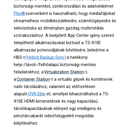
biztonsági mentést, szinkronizálást és adatvédelmet.
Plex
®
szerverként is használható, hogy médiafájlokat
streamelhess mobilkészülékeidre, számítógépeidre és
televízióidra az élményben gazdag multimédiás
szórakozáshoz. A beépített App Center igény szerint
telepíthető alkalmazásokat biztosít a TS-410E
alkalmazási potenciáljának bővítésére, beleértve a
HBS-t
(Hybrid Backup Sync)
a hatékony
helyi-/távoli-/felhőalapú biztonsági mentési
feladatokhoz, a
Virtualization
Station
-t,
a
Container
Station
-t a virtuális gépek és konténerek
natív tárolásához, valamint az előfizetésen
alapuló
QVR Elite
-et, amellyel kihasználhatod a TS-
410E HDMI-kimenetének és nagy kapacitású
tárolókapacitásának előnyeit egy intelligens és
pénztárcabarát videófelügyeleti megoldás
kiépítéséhez.