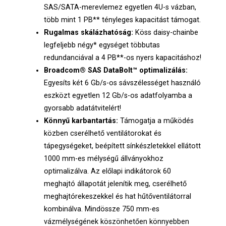
SAS/SATA-merevlemez egyetlen 4U-s vázban,
több mint 1 PB** tényleges kapacitást támogat.
Rugalmas skálázhatóság:
Köss daisy-chainbe
legfeljebb négy* egységet többutas
redundanciával a 4 PB**-os nyers kapacitáshoz!
Broadcom® SAS DataBolt™ optimalizálás:
Egyesíts két 6 Gb/s-os sávszélességet használó
eszközt egyetlen 12 Gb/s-os adatfolyamba a
gyorsabb adatátvitelért!
Könnyű karbantartás:
Támogatja a működés
közben cserélhető ventilátorokat és
tápegységeket, beépített sínkészletekkel ellátott
1000 mm-es mélységű állványokhoz
optimalizálva. Az előlapi indikátorok 60
meghajtó állapotát jelenítik meg, cserélhető
meghajtórekeszekkel és hat hűtőventilátorral
kombinálva. Mindössze 750 mm-es
vázmélységének köszönhetően könnyebben