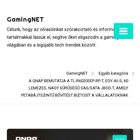
Skip
to
GamingNET
content
Célunk, hogy az olvasóinkat szórakoztató és informatív
tartalmakkal lássuk el, segítve őket eligazodni a gaming
világában és a legújabb tech trendek között.
GamingNET
Egyéb kategória
A QNAP BEMUTATJA A TL-R6020SEP-RP-T, EGY 4U-S, 60
LEMEZES, NAGY SŰRŰSÉGŰ SAS/SATA JBOD-T, AMELY
PETABÁJTSZINTŰ BŐVÍTÉST BIZTOSÍT A VÁLLALATOKNAK