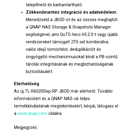
telepíthető és karbantartható.
Zökkenőmentes integráció és adatvédelem:
Menedzseld a JBOD-ot és az összes meghajtót
a QNAP NAS Storage & Snapshots Manager
segítségével, ami QuTS hero h5.2.0-t vagy újabb
rendszereket támogat! ZFS-sel kombinálva
valós idejű tömörítést, deduplikációt és
öngyógyító mechanizmusokat kínál a PB-szintű
tárolás integritásának és megbízhatóságának
biztosításáért.
Elérhetőség
Az új TL-R6020Sep-RP JBOD már elérhető. További
információért és a QNAP NAS-ok teljes
termékkínálatának megtekintéséért, kérjük, látogass el
a
www.qnap.com
oldalra.
Megjegyzés: