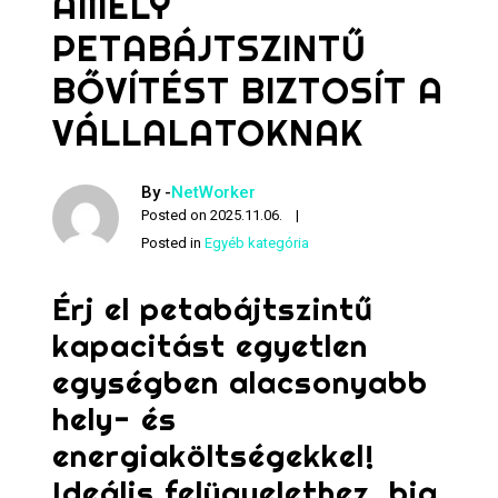
AMELY
PETABÁJTSZINTŰ
BŐVÍTÉST BIZTOSÍT A
VÁLLALATOKNAK
By -
NetWorker
Posted on
2025.11.06.
Posted in
Egyéb kategória
Érj el petabájtszintű
kapacitást egyetlen
egységben alacsonyabb
hely- és
energiaköltségekkel!
Ideális felügyelethez, big