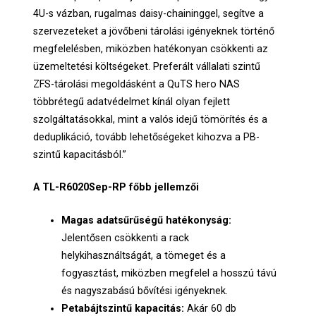
4U-s vázban, rugalmas daisy-chaininggel, segítve a
szervezeteket a jövőbeni tárolási igényeknek történő
megfelelésben, miközben hatékonyan csökkenti az
üzemeltetési költségeket. Preferált vállalati szintű
ZFS-tárolási megoldásként a QuTS hero NAS
többrétegű adatvédelmet kínál olyan fejlett
szolgáltatásokkal, mint a valós idejű tömörítés és a
deduplikáció, tovább lehetőségeket kihozva a PB-
szintű kapacitásból.”
A TL-R6020Sep-RP főbb jellemzői
Magas adatsűrűségű hatékonyság:
Jelentősen csökkenti a rack
helykihasználtságát, a tömeget és a
fogyasztást, miközben megfelel a hosszú távú
és nagyszabású bővítési igényeknek.
Petabájtszintű kapacitás:
Akár 60 db