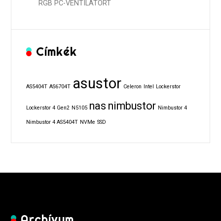
RGB PC-VENTILÁTORT
Címkék
asustor
AS5404T
AS6704T
Celeron
Intel
Lockerstor
nas
nimbustor
Lockerstor 4 Gen2
N5105
Nimbustor 4
Nimbustor 4 AS5404T
NVMe
SSD
Archívum