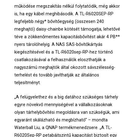
működése megszakítás nélkül folytatódik, még akkor
is, ha egy kábel meghibásodik. A TL-R6020SEP-RP
legfeljebb négy* bővítőegység (összesen 240
meghajtó) daisy-chainbe kötését támogatja, lehetővé
téve a zökkenőmentes kapacitásbővítést akár 4 PB**
nyers tárolóhelyig. A NAS SAS-bővítőkártyás
kiegészítésével és a TL-R6020sep-RP-hez történő
csatlakozásával a felhasználók eloszthatják a
nagyszámú meghajtók által okozott sávszélesség-
terhelést és tovább javíthatják az általános
teljesítményt.
„A felügyelethez és a big datához szükséges tárhely
egyre növekvő mennyiségével a vállalkozásoknak
olyan tárhelybővítési megoldásra van szükségük, ami
egyaránt skálázható és megbízható” – mondta
Waterball Liu, a QNAP termékmenedzsere. „A TL-
R6020Sep-RP petabájtszintű kapacitást biztosít egy