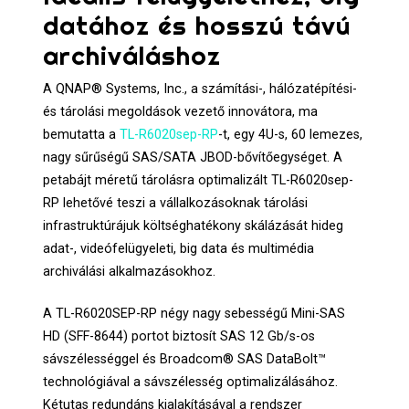
datához és hosszú távú
archiváláshoz
A QNAP® Systems, Inc., a számítási-, hálózatépítési-
és tárolási megoldások vezető innovátora, ma
bemutatta a
TL-R6020sep-RP
-t, egy 4U-s, 60 lemezes,
nagy sűrűségű SAS/SATA JBOD-bővítőegységet. A
petabájt méretű tárolásra optimalizált TL-R6020sep-
RP lehetővé teszi a vállalkozásoknak tárolási
infrastruktúrájuk költséghatékony skálázását hideg
adat-, videófelügyeleti, big data és multimédia
archiválási alkalmazásokhoz.
A TL-R6020SEP-RP négy nagy sebességű Mini-SAS
HD (SFF-8644) portot biztosít SAS 12 Gb/s-os
sávszélességgel és Broadcom® SAS DataBolt™
technológiával a sávszélesség optimalizálásához.
Kétutas redundáns kialakításával a rendszer