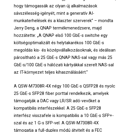
hogy támogassák az olyan új alkalmazások
sávszélesség-igényét, mint a generatív AI-
munkaterhelések és a klaszter szerverek” – mondta
Jerry Deng, a QNAP termékmenedzsere, majd
hozzátette: „A QNAP első 100 GbE-s switche egy
költségoptimalizált és helytakarékos 100 GbE-s
megoldás kis- és középvállalkozásoknak, és ideálisan
párosítható a 25 GbE-s QNAP NAS-sal vagy más 25
GbE-s/100 GbE-s hálózati kártyákkal szerelt NAS-sal
az IT-környezet teljes kihasználásáért.”
A QSW-M7308R-4X négy 100 GbE-s QSFP28 és nyolc
25 GbE-s SFP28 fiber porttal rendelkezik, amelyek
támogatják a DAC vagy LR/SR adó-vevőket a
kompatibilis interfészekkel. A 25 GbE-s SFP28
interfész visszafele is kompatibilis a 10 GbE-s SFP+-
szal és az 1 G-s SFP-vel. A QSW-M7308R-4X
támogatja a full-duplex módú átvitelt és a FEC