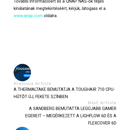
További információért és a QNAP NAS-ok teljes
kínálatának megtekintéséért, kérjük, látogass el a
www.qnap.com
oldalra.
Previous Article
A THERMALTAKE BEMUTATJA A TOUGHAIR 710 CPU-
HŰTŐT ÚJ, FEKETE SZÍNBEN
Next Article
A SANDBERG BEMUTATTA LEGÚJABB GAMER
EGEREIT – MEGÉRKEZETT A LIGHFLOW 6D ÉS A
FLEXCOVER 6D