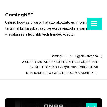
Skip
to
GamingNET
content
Célunk, hogy az olvasóinkat szórakoztató és informatív
tartalmakkal lássuk el, segítve őket eligazodni a gaming
világában és a legújabb tech trendek között.
GamingNET
Egyéb kategória
A QNAP BEMUTATJA AZ ÚJ, FÉLSZÉLESSÉGŰ, RACKBE
SZERELHETŐ 100 GBE-S QSFP28/25 GBE-S SFP28
MENEDZSELHETŐ SWITCHET, A QSW-M7308R-4X-ET