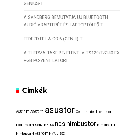
GENIUS-T
A SANDBERG BEMUTATJA ÚJ BLUETOOTH
AUDIÓ ADAPTERÉT ÉS LAPTOPTÖLTŐIT
FEDEZD FEL A GO 6 (GEN II)-T
A THERMALTAKE BEJELENTI A TS120/TS140 EX
RGB PC-VENTILÁTORT
Címkék
asustor
AS5404T
AS6704T
Celeron
Intel
Lockerstor
nas
nimbustor
Lockerstor 4 Gen2
N5105
Nimbustor 4
Nimbustor 4 AS5404T
NVMe
SSD