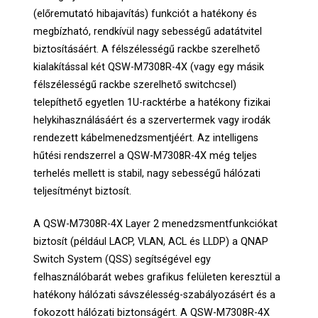
(előremutató hibajavítás) funkciót a hatékony és
megbízható, rendkívül nagy sebességű adatátvitel
biztosításáért. A félszélességű rackbe szerelhető
kialakítással két QSW-M7308R-4X (vagy egy másik
félszélességű rackbe szerelhető switchcsel)
telepíthető egyetlen 1U-racktérbe a hatékony fizikai
helykihasználásáért és a szervertermek vagy irodák
rendezett kábelmenedzsmentjéért. Az intelligens
hűtési rendszerrel a QSW-M7308R-4X még teljes
terhelés mellett is stabil, nagy sebességű hálózati
teljesítményt biztosít.
A QSW-M7308R-4X Layer 2 menedzsmentfunkciókat
biztosít (például LACP, VLAN, ACL és LLDP) a QNAP
Switch System (QSS) segítségével egy
felhasználóbarát webes grafikus felületen keresztül a
hatékony hálózati sávszélesség-szabályozásért és a
fokozott hálózati biztonságért. A QSW-M7308R-4X