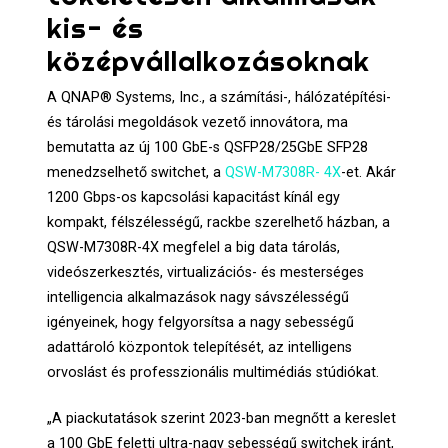
kis- és
középvállalkozásoknak
A QNAP® Systems, Inc., a számítási-, hálózatépítési-
és tárolási megoldások vezető innovátora, ma
bemutatta az új 100 GbE-s QSFP28/25GbE SFP28
menedzselhető switchet, a
QSW-M7308R- 4X
-et. Akár
1200 Gbps-os kapcsolási kapacitást kínál egy
kompakt, félszélességű, rackbe szerelhető házban, a
QSW-M7308R-4X megfelel a big data tárolás,
videószerkesztés, virtualizációs- és mesterséges
intelligencia alkalmazások nagy sávszélességű
igényeinek, hogy felgyorsítsa a nagy sebességű
adattároló központok telepítését, az intelligens
orvoslást és professzionális multimédiás stúdiókat.
„A piackutatások szerint 2023-ban megnőtt a kereslet
a 100 GbE feletti ultra-nagy sebességű switchek iránt,