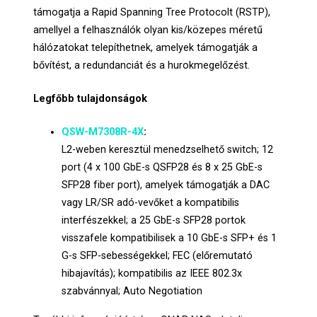
támogatja a Rapid Spanning Tree Protocolt (RSTP),
amellyel a felhasználók olyan kis/közepes méretű
hálózatokat telepíthetnek, amelyek támogatják a
bővítést, a redundanciát és a hurokmegelőzést.
Legfőbb tulajdonságok
QSW-M7308R-4X
:
L2-weben keresztül menedzselhető switch; 12
port (4 x 100 GbE-s QSFP28 és 8 x 25 GbE-s
SFP28 fiber port), amelyek támogatják a DAC
vagy LR/SR adó-vevőket a kompatibilis
interfészekkel; a 25 GbE-s SFP28 portok
visszafele kompatibilisek a 10 GbE-s SFP+ és 1
G-s SFP-sebességekkel; FEC (előremutató
hibajavítás); kompatibilis az IEEE 802.3x
szabvánnyal; Auto Negotiation