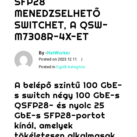
SFP28
MENEDZSELHETŐ
SWITCHET, A QSW-
M7308R-4X-ET
By -
NetWorker
Posted on
2023.12.11.
Posted in
Egyéb kategória
A belépő szintű 100 GbE-
s switch négy 100 GbE-s
QSFP28- és nyolc 25
GbE-s SFP28-portot
kínál, amelyek
tökéletesen alkalmasak