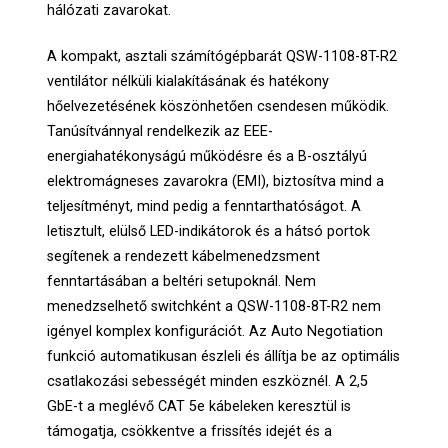
hálózati zavarokat.
A kompakt, asztali számítógépbarát QSW-1108-8T-R2
ventilátor nélküli kialakításának és hatékony
hőelvezetésének köszönhetően csendesen működik.
Tanúsítvánnyal rendelkezik az EEE-
energiahatékonyságú működésre és a B-osztályú
elektromágneses zavarokra (EMI), biztosítva mind a
teljesítményt, mind pedig a fenntarthatóságot. A
letisztult, elülső LED-indikátorok és a hátsó portok
segítenek a rendezett kábelmenedzsment
fenntartásában a beltéri setupoknál. Nem
menedzselhető switchként a QSW-1108-8T-R2 nem
igényel komplex konfigurációt. Az Auto Negotiation
funkció automatikusan észleli és állítja be az optimális
csatlakozási sebességét minden eszköznél. A 2,5
GbE-t a meglévő CAT 5e kábeleken keresztül is
támogatja, csökkentve a frissítés idejét és a