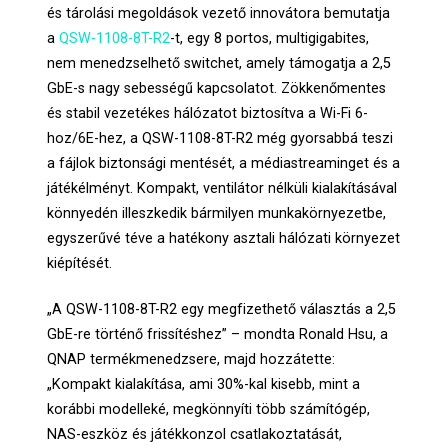
és tárolási megoldások vezető innovátora bemutatja
a
QSW-1108-8T-R2
-t, egy 8 portos, multigigabites,
nem menedzselhető switchet, amely támogatja a 2,5
GbE-s nagy sebességű kapcsolatot. Zökkenőmentes
és stabil vezetékes hálózatot biztosítva a Wi-Fi 6-
hoz/6E-hez, a QSW-1108-8T-R2 még gyorsabbá teszi
a fájlok biztonsági mentését, a médiastreaminget és a
játékélményt. Kompakt, ventilátor nélküli kialakításával
könnyedén illeszkedik bármilyen munkakörnyezetbe,
egyszerűvé téve a hatékony asztali hálózati környezet
kiépítését.
„A QSW-1108-8T-R2 egy megfizethető választás a 2,5
GbE-re történő frissítéshez” – mondta Ronald Hsu, a
QNAP termékmenedzsere, majd hozzátette:
„Kompakt kialakítása, ami 30%-kal kisebb, mint a
korábbi modelleké, megkönnyíti több számítógép,
NAS-eszköz és játékkonzol csatlakoztatását,