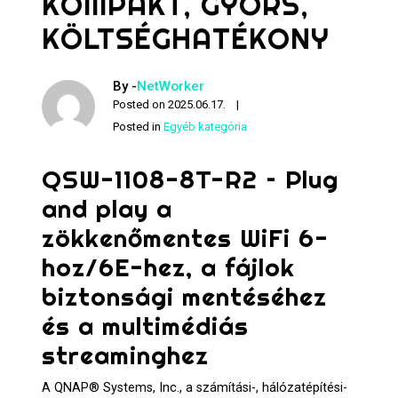
KOMPAKT, GYORS,
KÖLTSÉGHATÉKONY
By -
NetWorker
Posted on
2025.06.17.
Posted in
Egyéb kategória
QSW-1108-8T-R2 – Plug
and play a
zökkenőmentes WiFi 6-
hoz/6E-hez, a fájlok
biztonsági mentéséhez
és a multimédiás
streaminghez
A QNAP® Systems, Inc., a számítási-, hálózatépítési-