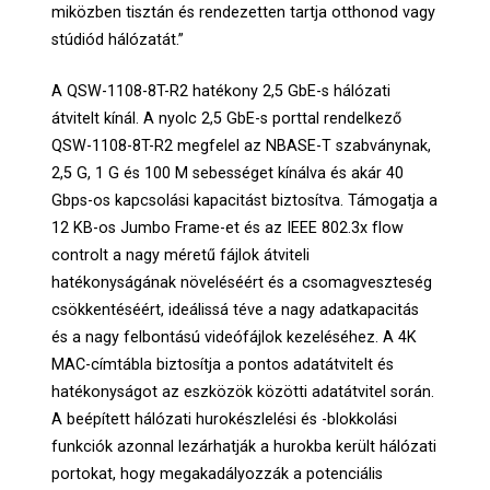
miközben tisztán és rendezetten tartja otthonod vagy
stúdiód hálózatát.”
A QSW-1108-8T-R2 hatékony 2,5 GbE-s hálózati
átvitelt kínál. A nyolc 2,5 GbE-s porttal rendelkező
QSW-1108-8T-R2 megfelel az NBASE-T szabványnak,
2,5 G, 1 G és 100 M sebességet kínálva és akár 40
Gbps-os kapcsolási kapacitást biztosítva. Támogatja a
12 KB-os Jumbo Frame-et és az IEEE 802.3x flow
controlt a nagy méretű fájlok átviteli
hatékonyságának növeléséért és a csomagveszteség
csökkentéséért, ideálissá téve a nagy adatkapacitás
és a nagy felbontású videófájlok kezeléséhez. A 4K
MAC-címtábla biztosítja a pontos adatátvitelt és
hatékonyságot az eszközök közötti adatátvitel során.
A beépített hálózati hurokészlelési és -blokkolási
funkciók azonnal lezárhatják a hurokba került hálózati
portokat, hogy megakadályozzák a potenciális