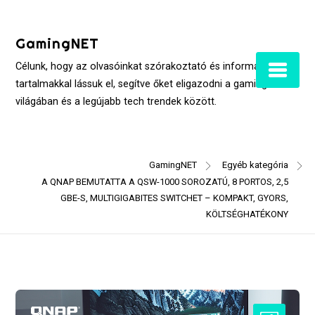
Skip
to
GamingNET
content
Célunk, hogy az olvasóinkat szórakoztató és informatív
tartalmakkal lássuk el, segítve őket eligazodni a gaming
világában és a legújabb tech trendek között.
GamingNET
Egyéb kategória
A QNAP BEMUTATTA A QSW-1000 SOROZATÚ, 8 PORTOS, 2,5
GBE-S, MULTIGIGABITES SWITCHET – KOMPAKT, GYORS,
KÖLTSÉGHATÉKONY