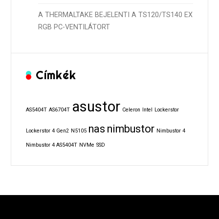
A THERMALTAKE BEJELENTI A TS120/TS140 EX
RGB PC-VENTILÁTORT
Címkék
asustor
AS5404T
AS6704T
Celeron
Intel
Lockerstor
nas
nimbustor
Lockerstor 4 Gen2
N5105
Nimbustor 4
Nimbustor 4 AS5404T
NVMe
SSD