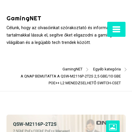
Skip
to
GamingNET
content
Célunk, hogy az olvasóinkat szórakoztató és informatív
tartalmakkal lássuk el, segítve őket eligazodni a gaming
világában és a legújabb tech trendek között.
GamingNET
Egyéb kategória
A QNAP BEMUTATTA A QSW-M2116P-2T2S 2,5 GBE/10 GBE
POE++ L2 MENEDZSELHETŐ SWITCH-CSET