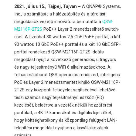
2021. július 15., Tajpej, Tajvan –
A QNAP® Systems,
Inc., a számítási-, a hálózatépítés és a tárolási
megoldások vezető innovátora bemutatta a
QSW-
M2116P-2T2S
PoE++ Layer 2 menedzselhető switch-
cset. A tizenhat 30 wattos 2,5 GbE PoE+ porttal, a két
90 wattos 10 GbE PoE++ porttal és a két 10 GbE SFP+
porttal rendelkező QSW-M2116P-2T2S ideális
megoldást nyújt a következő generációs, ultragyors
és nagy teljesítményű WiFi 6 alkalmazásokhoz. A
felhasználóbarát QSS operációs rendszert, intelligens
PoE és Layer 2 menedzsmentet kínáló QSW-M2116P-
2T2S egy központi felügyelet segítségével lehetővé
teszi számos nagy teljesítményű eszköz (PD)
kezelését, beleértve a vezeték nélküli hozzáférési
pontokat, a 4K IP kamerákat és digitális kijelzőket,
hogy költséghatékony és központilag felügyelt LAN-
telepítési megoldást nyújtson a kisvállalkozások
számára.