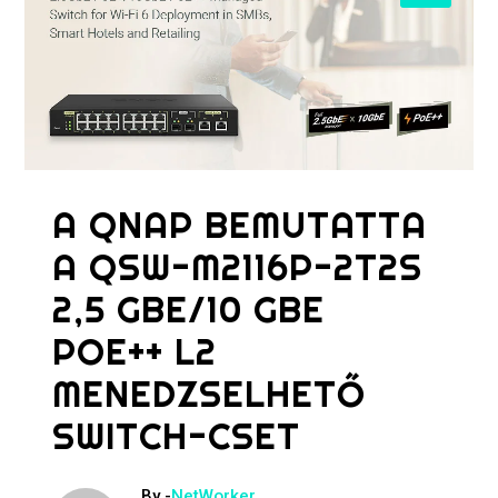
A QNAP BEMUTATTA
A QSW-M2116P-2T2S
2,5 GBE/10 GBE
POE++ L2
MENEDZSELHETŐ
SWITCH-CSET
By -
NetWorker