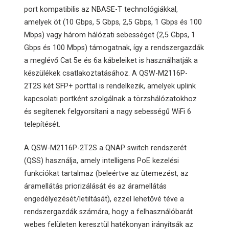
port kompatibilis az NBASE-T technológiákkal,
amelyek öt (10 Gbps, 5 Gbps, 2,5 Gbps, 1 Gbps és 100
Mbps) vagy három hálózati sebességet (2,5 Gbps, 1
Gbps és 100 Mbps) támogatnak, így a rendszergazdák
a meglévő Cat 5e és 6a kábeleiket is használhatják a
készülékek csatlakoztatásához. A QSW-M2116P-
2T2S két SFP+ porttal is rendelkezik, amelyek uplink
kapcsolati portként szolgálnak a törzshálózatokhoz
és segítenek felgyorsítani a nagy sebességű WiFi 6
telepítését.
A QSW-M2116P-2T2S a QNAP switch rendszerét
(QSS) használja, amely intelligens PoE kezelési
funkciókat tartalmaz (beleértve az ütemezést, az
áramellátás priorizálását és az áramellátás
engedélyezését/letiltását), ezzel lehetővé téve a
rendszergazdák számára, hogy a felhasználóbarát
webes felületen keresztül hatékonyan irányítsák az