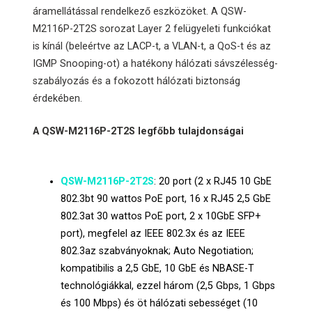
áramellátással rendelkező eszközöket. A QSW-
M2116P-2T2S sorozat Layer 2 felügyeleti funkciókat
is kínál (beleértve az LACP-t, a VLAN-t, a QoS-t és az
IGMP Snooping-ot) a hatékony hálózati sávszélesség-
szabályozás és a fokozott hálózati biztonság
érdekében.
A QSW-M2116P-2T2S legfőbb tulajdonságai
QSW-M2116P-2T2S
: 20 port (2 x RJ45 10 GbE
802.3bt 90 wattos PoE port, 16 x RJ45 2,5 GbE
802.3at 30 wattos PoE port, 2 x 10GbE SFP+
port), megfelel az IEEE 802.3x és az IEEE
802.3az szabványoknak; Auto Negotiation;
kompatibilis a 2,5 GbE, 10 GbE és NBASE-T
technológiákkal, ezzel három (2,5 Gbps, 1 Gbps
és 100 Mbps) és öt hálózati sebességet (10