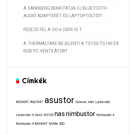
A SANDBERG BEMUTATJA ÚJ BLUETOOTH
AUDIÓ ADAPTERÉT ÉS LAPTOPTÖLTŐIT
FEDEZD FEL A GO 6 (GEN II)-T
A THERMALTAKE BEJELENTI A TS120/TS140 EX
RGB PC-VENTILÁTORT
Címkék
asustor
AS5404T
AS6704T
Celeron
Intel
Lockerstor
nas
nimbustor
Lockerstor 4 Gen2
N5105
Nimbustor 4
Nimbustor 4 AS5404T
NVMe
SSD