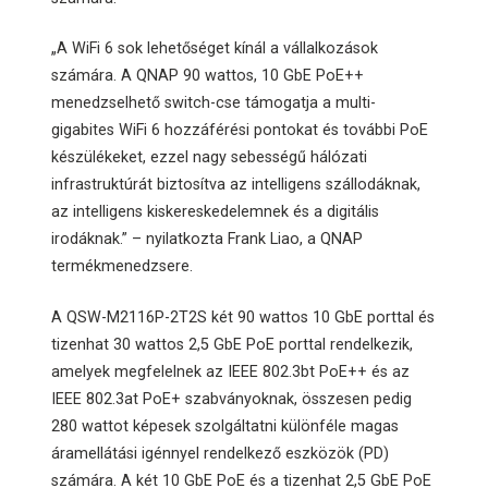
„A WiFi 6 sok lehetőséget kínál a vállalkozások
számára. A QNAP 90 wattos, 10 GbE PoE++
menedzselhető switch-cse támogatja a multi-
gigabites WiFi 6 hozzáférési pontokat és további PoE
készülékeket, ezzel nagy sebességű hálózati
infrastruktúrát biztosítva az intelligens szállodáknak,
az intelligens kiskereskedelemnek és a digitális
irodáknak.” – nyilatkozta Frank Liao, a QNAP
termékmenedzsere.
A QSW-M2116P-2T2S két 90 wattos 10 GbE porttal és
tizenhat 30 wattos 2,5 GbE PoE porttal rendelkezik,
amelyek megfelelnek az IEEE 802.3bt PoE++ és az
IEEE 802.3at PoE+ szabványoknak, összesen pedig
280 wattot képesek szolgáltatni különféle magas
áramellátási igénnyel rendelkező eszközök (PD)
számára. A két 10 GbE PoE és a tizenhat 2,5 GbE PoE