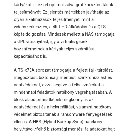
kártyákat is, ezzel optimalizálva grafikai számítások
teljesítményét. Ez jelentős mértékben javíthatja az
olyan alkalmazások teljesítményét, mint a
videószerkesztés, a 4K UHD átkódolás és a QTS
képfeldolgozása. Mindezek mellett a NAS támogatja
a GPU-átirányítást, így a virtuális gépek
hozzáférhetnek a kártyák teljes számítási
kapacitásához is.
A TS-x73A sorozat támogatja a fejlett fájl- tárolást,
megosztást, biztonsági mentést, szinkronizálást és
adatvédelmet, ezzel segítve a felhasználókat a
mindennapi feladatok hatékony végrehajtásában. A
blokk alapú pillanatképek megkönnyítik az
adatvédelmet és a helyreállítást, valamint hatékony
védelmet biztosítanak a ransomware fenyegetések
ellen is. A HBS (Hybrid Backup Sync) hatékony
helyi/távoli/felhő biztonsági mentési feladatokat hajt