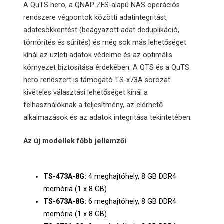
A QuTS hero, a QNAP ZFS-alapú NAS operációs
rendszere végpontok közötti adatintegritást,
adatcsökkentést (beágyazott adat deduplikáció,
tömörítés és sűrítés) és még sok más lehetőséget
kínál az üzleti adatok védelme és az optimális
környezet biztosítása érdekében. A QTS és a QuTS
hero rendszert is támogató TS-x73A sorozat
kivételes választási lehetőséget kínál a
felhasználóknak a teljesítmény, az elérhető
alkalmazások és az adatok integritása tekintetében.
Az új modellek főbb jellemzői
TS-473A-8G:
4 meghajtóhely, 8 GB DDR4
memória (1 x 8 GB)
TS-673A-8G:
6 meghajtóhely, 8 GB DDR4
memória (1 x 8 GB)