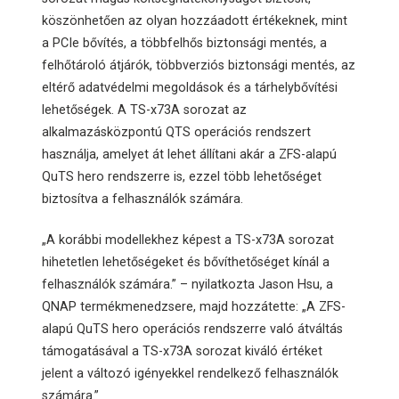
köszönhetően az olyan hozzáadott értékeknek, mint
a PCIe bővítés, a többfelhős biztonsági mentés, a
felhőtároló átjárók, többverziós biztonsági mentés, az
eltérő adatvédelmi megoldások és a tárhelybővítési
lehetőségek. A TS-x73A sorozat az
alkalmazásközpontú QTS operációs rendszert
használja, amelyet át lehet állítani akár a ZFS-alapú
QuTS hero rendszerre is, ezzel több lehetőséget
biztosítva a felhasználók számára.
„A korábbi modellekhez képest a TS-x73A sorozat
hihetetlen lehetőségeket és bővíthetőséget kínál a
felhasználók számára.” – nyilatkozta Jason Hsu, a
QNAP termékmenedzsere, majd hozzátette: „A ZFS-
alapú QuTS hero operációs rendszerre való átváltás
támogatásával a TS-x73A sorozat kiváló értéket
jelent a változó igényekkel rendelkező felhasználók
számára.”