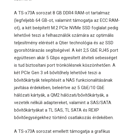
A TS-x73A sorozat 8 GB DDR4 RAM-ot tartalmaz
(legfeljebb 64 GB-ot, valamint támogatja az ECC RAM-
ot), a két beépített M.2 PCIe NVMe SSD foglalat pedig
lehetővé teszi a felhasználók számára az optimális
teljesítmény elérését a Qtier technológia és az SSD
gyorsítótárazás segítségével. A két 2,5 GbE RJ45 port
együttesen akár 5 Gbps egyesített átviteli sebességet
is tud biztosítani port trönkölésnek köszönhetően. A
két PCIe Gen 3 x4 bővítőhely lehetővé teszi a
bővítőkártyák telepítését a NAS funkcionalitásának
javítása érdekében, beleértve az 5 GbE/10 GbE
hálózati kártyák, a QM2 hálózati/bővítőkártyák, a
vezeték nélküli adaptereket, valamint a SAS/SATA
bővítőkártyákat a TL SAS, TL SATA és REXP
bővítőegységekhez történő csatlakozás érdekében.
A TS-x73A sorozat emellett támogatja a grafikus