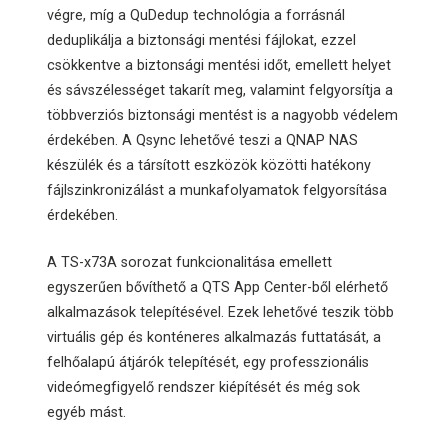
végre, míg a QuDedup technológia a forrásnál
deduplikálja a biztonsági mentési fájlokat, ezzel
csökkentve a biztonsági mentési időt, emellett helyet
és sávszélességet takarít meg, valamint felgyorsítja a
többverziós biztonsági mentést is a nagyobb védelem
érdekében. A Qsync lehetővé teszi a QNAP NAS
készülék és a társított eszközök közötti hatékony
fájlszinkronizálást a munkafolyamatok felgyorsítása
érdekében.
A TS-x73A sorozat funkcionalitása emellett
egyszerűen bővíthető a QTS App Center-ből elérhető
alkalmazások telepítésével. Ezek lehetővé teszik több
virtuális gép és konténeres alkalmazás futtatását, a
felhőalapú átjárók telepítését, egy professzionális
videómegfigyelő rendszer kiépítését és még sok
egyéb mást.