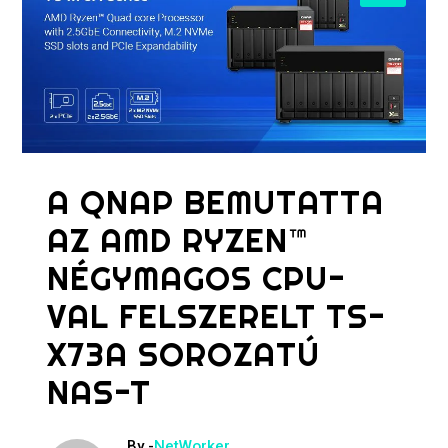
A QNAP BEMUTATTA
AZ AMD RYZEN™
NÉGYMAGOS CPU-
VAL FELSZERELT TS-
X73A SOROZATÚ
NAS-T
By -
NetWorker