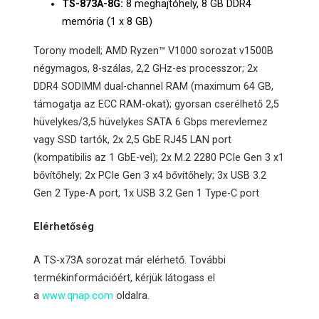
TS-873A-8G:
8 meghajtóhely, 8 GB DDR4
memória (1 x 8 GB)
Torony modell; AMD Ryzen™ V1000 sorozat v1500B
négymagos, 8-szálas, 2,2 GHz-es processzor; 2x
DDR4 SODIMM dual-channel RAM (maximum 64 GB,
támogatja az ECC RAM-okat); gyorsan cserélhető 2,5
hüvelykes/3,5 hüvelykes SATA 6 Gbps merevlemez
vagy SSD tartók, 2x 2,5 GbE RJ45 LAN port
(kompatibilis az 1 GbE-vel); 2x M.2 2280 PCIe Gen 3 x1
bővítőhely; 2x PCIe Gen 3 x4 bővítőhely; 3x USB 3.2
Gen 2 Type-A port, 1x USB 3.2 Gen 1 Type-C port
Elérhetőség
A TS-x73A sorozat már elérhető. További
termékinformációért, kérjük látogass el
a
www.qnap.com
oldalra.