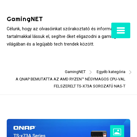
Skip
to
GamingNET
content
Célunk, hogy az olvasóinkat szórakoztató és informatív
tartalmakkal lássuk el, segítve őket eligazodni a gaming
világában és a legújabb tech trendek között.
GamingNET
Egyéb kategória
A QNAP BEMUTATTA AZ AMD RYZEN™ NÉGYMAGOS CPU-VAL
FELSZERELT TS-X73A SOROZATÚ NAS-T