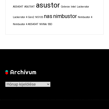
asustor
AS5404T
AS6704T
Celeron
Intel
Lockerstor
nas
nimbustor
Lockerstor 4 Gen2
N5105
Nimbustor 4
Nimbustor 4 AS5404T
NVMe
SSD
Archívum
Archívum