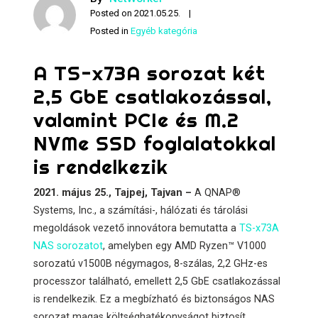
Posted on
2021.05.25.
Posted in
Egyéb kategória
A TS-x73A sorozat két
2,5 GbE csatlakozással,
valamint PCIe és M.2
NVMe SSD foglalatokkal
is rendelkezik
2021. május 25., Tajpej, Tajvan –
A QNAP®
Systems, Inc., a számítási-, hálózati és tárolási
megoldások vezető innovátora bemutatta a
TS-x73A
NAS sorozatot
, amelyben egy AMD Ryzen™ V1000
sorozatú v1500B négymagos, 8-szálas, 2,2 GHz-es
processzor található, emellett 2,5 GbE csatlakozással
is rendelkezik. Ez a megbízható és biztonságos NAS
sorozat magas költséghatékonyságot biztosít,