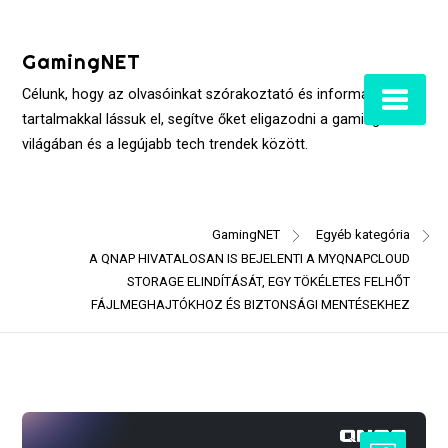
Skip
to
GamingNET
content
Célunk, hogy az olvasóinkat szórakoztató és informatív
tartalmakkal lássuk el, segítve őket eligazodni a gaming
világában és a legújabb tech trendek között.
GamingNET
Egyéb kategória
A QNAP HIVATALOSAN IS BEJELENTI A MYQNAPCLOUD
STORAGE ELINDÍTÁSÁT, EGY TÖKÉLETES FELHŐT
FÁJLMEGHAJTÓKHOZ ÉS BIZTONSÁGI MENTÉSEKHEZ