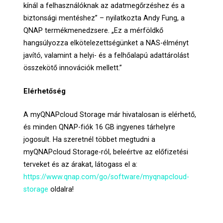
kínál a felhasználóknak az adatmegőrzéshez és a
biztonsági mentéshez” – nyilatkozta Andy Fung, a
QNAP termékmenedzsere. „Ez a mérföldkő
hangsúlyozza elkötelezettségünket a NAS-élményt
javító, valamint a helyi- és a felhőalapú adattárolást
összekötő innovációk mellett.”
Elérhetőség
A myQNAPcloud Storage már hivatalosan is elérhető,
és minden QNAP-fiók 16 GB ingyenes tárhelyre
jogosult. Ha szeretnél többet megtudni a
myQNAPcloud Storage-ról, beleértve az előfizetési
terveket és az árakat, látogass el a:
https://www.qnap.com/go/software/myqnapcloud-
storage
oldalra!