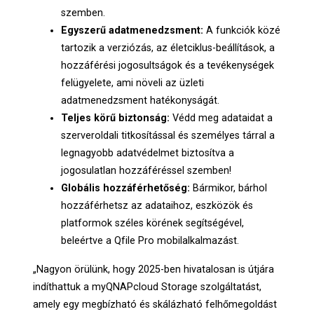
szemben.
Egyszerű adatmenedzsment:
A funkciók közé
tartozik a verziózás, az életciklus-beállítások, a
hozzáférési jogosultságok és a tevékenységek
felügyelete, ami növeli az üzleti
adatmenedzsment hatékonyságát.
Teljes körű biztonság:
Védd meg adataidat a
szerveroldali titkosítással és személyes tárral a
legnagyobb adatvédelmet biztosítva a
jogosulatlan hozzáféréssel szemben!
Globális hozzáférhetőség:
Bármikor, bárhol
hozzáférhetsz az adataihoz, eszközök és
platformok széles körének segítségével,
beleértve a Qfile Pro mobilalkalmazást.
„Nagyon örülünk, hogy 2025-ben hivatalosan is útjára
indíthattuk a myQNAPcloud Storage szolgáltatást,
amely egy megbízható és skálázható felhőmegoldást