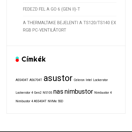
FEDEZD FEL A GO 6 (GEN II)-T
A THERMALTAKE BEJELENTI A TS120/TS140 EX
RGB PC-VENTILÁTORT
Címkék
asustor
AS5404T
AS6704T
Celeron
Intel
Lockerstor
nas
nimbustor
Lockerstor 4 Gen2
N5105
Nimbustor 4
Nimbustor 4 AS5404T
NVMe
SSD