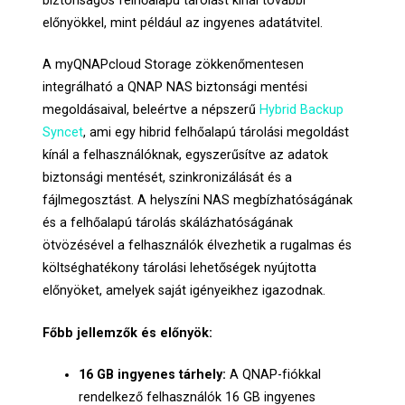
biztonságos felhőalapú tárolást kínál további
előnyökkel, mint például az ingyenes adatátvitel.
A myQNAPcloud Storage zökkenőmentesen
integrálható a QNAP NAS biztonsági mentési
megoldásaival, beleértve a népszerű
Hybrid Backup
Syncet
, ami egy hibrid felhőalapú tárolási megoldást
kínál a felhasználóknak, egyszerűsítve az adatok
biztonsági mentését, szinkronizálását és a
fájlmegosztást. A helyszíni NAS megbízhatóságának
és a felhőalapú tárolás skálázhatóságának
ötvözésével a felhasználók élvezhetik a rugalmas és
költséghatékony tárolási lehetőségek nyújtotta
előnyöket, amelyek saját igényeikhez igazodnak.
Főbb jellemzők és előnyök:
16 GB ingyenes tárhely:
A QNAP-fiókkal
rendelkező felhasználók 16 GB ingyenes