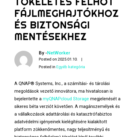
TÖKÉLETES FELHŐT
FÁJLMEGHAJTÓKHOZ
ÉS BIZTONSÁGI
MENTÉSEKHEZ
By -
NetWorker
Posted on
2025.01.10.
Posted in
Egyéb kategória
A QNAP® Systems, Inc., a számítási- és tárolási
megoldások vezető innovátora, ma hivatalosan is
bejelentette a
myQNAPcloud Storage
megjelenését a
sikeres béta verziót követően. A magánszemélyek és
a vállalkozások adattárolási és katasztrófabiztos
adatvédelmi igényeinek kielégítésére kialakított
platform zökkenőmentes, nagy teljesítményű és