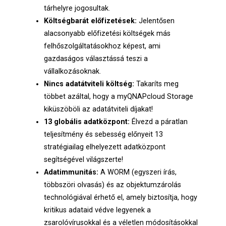
tárhelyre jogosultak.
Költségbarát előfizetések:
Jelentősen
alacsonyabb előfizetési költségek más
felhőszolgáltatásokhoz képest, ami
gazdaságos választássá teszi a
vállalkozásoknak.
Nincs adatátviteli költség:
Takaríts meg
többet azáltal, hogy a myQNAPcloud Storage
kiküszöböli az adatátviteli díjakat!
13 globális adatközpont:
Élvezd a páratlan
teljesítmény és sebesség előnyeit 13
stratégiailag elhelyezett adatközpont
segítségével világszerte!
Adatimmunitás:
A WORM (egyszeri írás,
többszöri olvasás) és az objektumzárolás
technológiával érhető el, amely biztosítja, hogy
kritikus adataid védve legyenek a
zsarolóvírusokkal és a véletlen módosításokkal