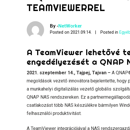
TEAMVIEWERREL
By -
NetWorker
Posted on
2021.09.14.
Posted in
Egyéb
A TeamViewer lehetővé te
engedélyezését a QNAP 
2021. szeptember 14., Tajpej, Tajvan –
A QNAP® S
megoldások vezető innovátora bejelentette, hogy p
a munkahelyi digitalizálás vezető globális szolgál
QNAP NAS rendszereken. Ez a partnermegállapodás 
csatlakozást több NAS készülékre bármilyen Wind
felhasználói produktivitást.
A TeamViewer integrációjával a NAS rendszergazd