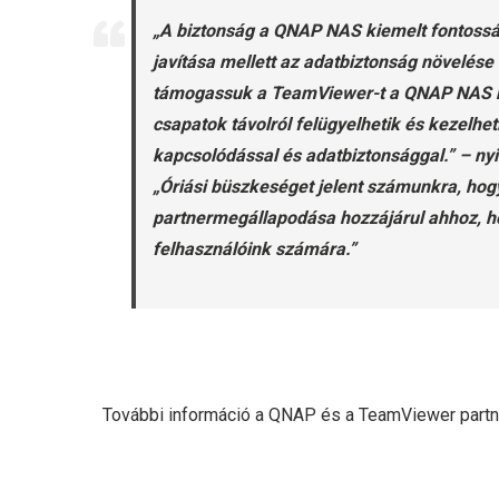
„A biztonság a QNAP NAS kiemelt fontossá
javítása mellett az adatbiztonság növelése
támogassuk a TeamViewer-t a QNAP NAS re
csapatok távolról felügyelhetik és kezelh
kapcsolódással és adatbiztonsággal.” – 
„Óriási büszkeséget jelent számunkra, hog
partnermegállapodása hozzájárul ahhoz, h
felhasználóink számára.”
További információ a QNAP és a TeamViewer part