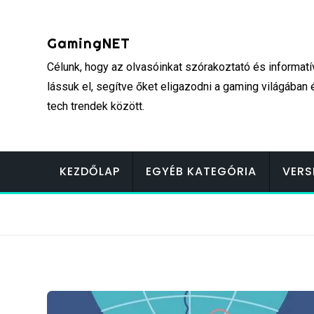
Skip
to
GamingNET
content
Célunk, hogy az olvasóinkat szórakoztató és informatí
lássuk el, segítve őket eligazodni a gaming világában 
tech trendek között.
KEZDŐLAP
EGYÉB KATEGÓRIA
VERS