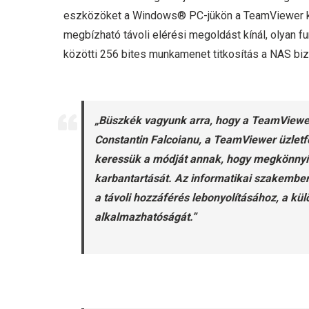
eszközöket a Windows® PC-jükön a TeamViewer k
megbízható távoli elérési megoldást kínál, olyan 
közötti 256 bites munkamenet titkosítás a NAS b
„Büszkék vagyunk arra, hogy a TeamViewer
Constantin Falcoianu, a TeamViewer üzletfe
keressük a módját annak, hogy megkönnyíts
karbantartását. Az informatikai szakember
a távoli hozzáférés lebonyolításához, a kül
alkalmazhatóságát.”