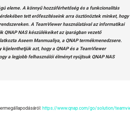
gú eleme. A könnyű hozzáférhetőség és a funkcionalitás
 érdekében tett erőfeszítéseink arra ösztönöztek minket, hogy
ndszereken. A TeamViewer használatával az informatikai
etik QNAP NAS készülékeiket az iparágban vezető
nyilatkozta Aseem Manmualiya, a QNAP termékmenedzsere.
y kijelenthetjük azt, hogy a QNAP és a TeamViewer
ogy a legjobb felhasználói élményt nyújtsuk QNAP NAS
nermegállapodásáról:
https://www.qnap.com/go/solution/teamvi