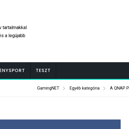
v tartalmakkal
és a legújabb
ENYSPORT
TESZT
GamingNET
Egyéb kategória
A QNAP 