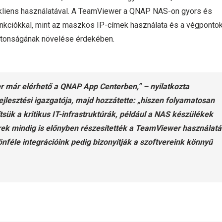
liens használatával. A TeamViewer a QNAP NAS-on gyors és
funkciókkal, mint az maszkos IP-címek használata és a végponto
iztonságának növelése érdekében.
 már elérhető a QNAP App Centerben,” – nyilatkozta
jlesztési igazgatója, majd hozzátette: „hiszen folyamatosan
ük a kritikus IT-infrastruktúrák, például a NAS készülékek
ek mindig is előnyben részesítették a TeamViewer használatá
önféle integrációink pedig bizonyítják a szoftvereink könnyű