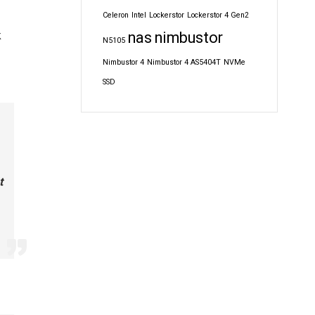
Celeron
Intel
Lockerstor
Lockerstor 4 Gen2
k
nas
nimbustor
N5105
Nimbustor 4
Nimbustor 4 AS5404T
NVMe
SSD
t