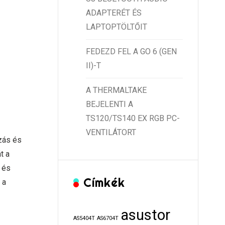
ADAPTERÉT ÉS
LAPTOPTÖLTŐIT
FEDEZD FEL A GO 6 (GEN
II)-T
A THERMALTAKE
BEJELENTI A
TS120/TS140 EX RGB PC-
VENTILÁTORT
zás és
t a
 és
Címkék
 a
asustor
AS5404T
AS6704T