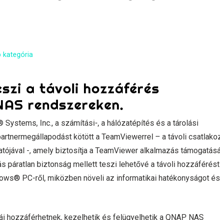
 kategória
szi a távoli hozzáférés
NAS rendszereken.
ystems, Inc., a számítási-, a hálózatépítés és a tárolási
artnermegállapodást kötött a TeamViewerrel – a távoli csatlako
tatójával -, amely biztosítja a TeamViewer alkalmazás támogatásá
páratlan biztonság mellett teszi lehetővé a távoli hozzáférést
ows® PC-ről, miközben növeli az informatikai hatékonyságot és
ái hozzáférhetnek, kezelhetik és felügyelhetik a QNAP NAS