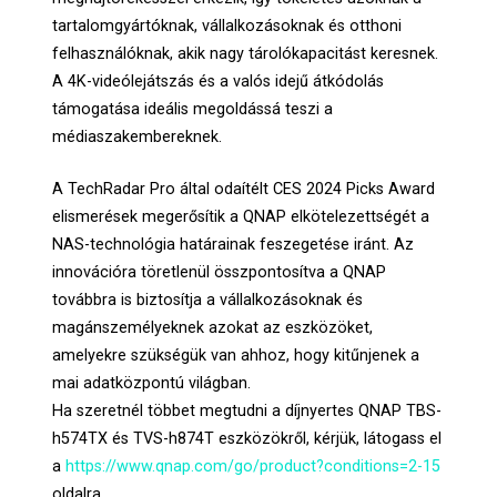
tartalomgyártóknak, vállalkozásoknak és otthoni
felhasználóknak, akik nagy tárolókapacitást keresnek.
A 4K-videólejátszás és a valós idejű átkódolás
támogatása ideális megoldássá teszi a
médiaszakembereknek.
A TechRadar Pro által odaítélt CES 2024 Picks Award
elismerések megerősítik a QNAP elkötelezettségét a
NAS-technológia határainak feszegetése iránt. Az
innovációra töretlenül összpontosítva a QNAP
továbbra is biztosítja a vállalkozásoknak és
magánszemélyeknek azokat az eszközöket,
amelyekre szükségük van ahhoz, hogy kitűnjenek a
mai adatközpontú világban.
Ha szeretnél többet megtudni a díjnyertes QNAP TBS-
h574TX és TVS-h874T eszközökről, kérjük, látogass el
a
https://www.qnap.com/go/product?conditions=2-15
oldalra.