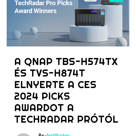
A QNAP TBS-H574TX
ÉS TVS-H874T
ELNYERTE A CES
2024 PICKS
AWARDOT A
TECHRADAR PRÓTÓL
By -
NetWorker