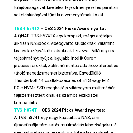
A QNAP TBS-h574TX és TVS-h874T úttörő
tulajdonságaival, kivételes teljesítményével és páratlan
sokoldalúságával tűnt ki a versenytársak közül.
TBS-h574TX
– CES 2024 Picks Award nyertes:
A QNAP TBS-h574TX egy kompakt, mégis erőteljes
all-flash NASbook, videógyártó stúdióknak, valamint
kis- és középvállalkozásoknak tervezve. Villámgyors
teljesítményt nyújt a legújabb Intel® Core™
processzorokkal, zökkenőmentes adathozzáférést és
tárolómenedzsmentet biztosítva. Egyedülálló
Thunderbolt™ 4 csatlakozása és öt E1.S vagy M.2
PCIe NVMe SSD-meghajtója villámgyors multimédiás
fájlszerkesztést kínál, és számos eszközzel
kompatibilis.
TVS-h874T
– CES 2024 Picks Award nyertes:
A TVS-h874T egy nagy kapacitású NAS, ami
újradefiniálja tárolási és multimédiás lehetőségeket. 8
meghajtórekesszel érkezik, így tökéletes azoknak a