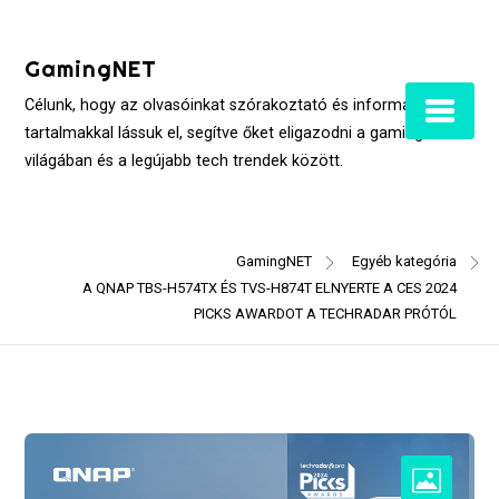
Skip
to
GamingNET
content
Célunk, hogy az olvasóinkat szórakoztató és informatív
tartalmakkal lássuk el, segítve őket eligazodni a gaming
világában és a legújabb tech trendek között.
GamingNET
Egyéb kategória
A QNAP TBS-H574TX ÉS TVS-H874T ELNYERTE A CES 2024
PICKS AWARDOT A TECHRADAR PRÓTÓL