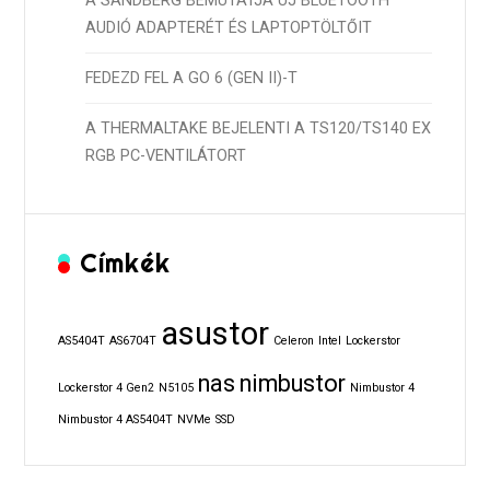
A SANDBERG BEMUTATJA ÚJ BLUETOOTH
AUDIÓ ADAPTERÉT ÉS LAPTOPTÖLTŐIT
FEDEZD FEL A GO 6 (GEN II)-T
A THERMALTAKE BEJELENTI A TS120/TS140 EX
RGB PC-VENTILÁTORT
Címkék
asustor
AS5404T
AS6704T
Celeron
Intel
Lockerstor
nas
nimbustor
Lockerstor 4 Gen2
N5105
Nimbustor 4
Nimbustor 4 AS5404T
NVMe
SSD