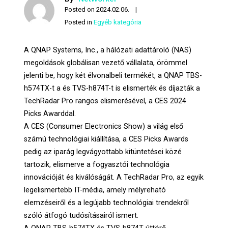
Posted on
2024.02.06.
Posted in
Egyéb kategória
A QNAP Systems, Inc., a hálózati adattároló (NAS)
megoldások globálisan vezető vállalata, örömmel
jelenti be, hogy két élvonalbeli termékét, a QNAP TBS-
h574TX-t a és TVS-h874T-t is elismerték és díjazták a
TechRadar Pro rangos elismerésével, a CES 2024
Picks Awarddal.
A CES (Consumer Electronics Show) a világ első
számú technológiai kiállítása, a CES Picks Awards
pedig az iparág legvágyottabb kitüntetései közé
tartozik, elismerve a fogyasztói technológia
innovációját és kiválóságát. A TechRadar Pro, az egyik
legelismertebb IT-média, amely mélyreható
elemzéseiről és a legújabb technológiai trendekről
szóló átfogó tudósításairól ismert.