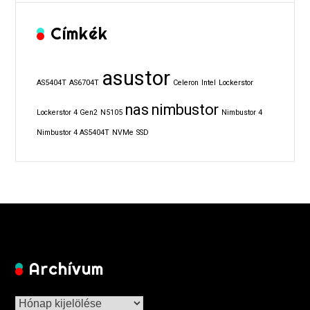
Címkék
asustor
AS5404T
AS6704T
Celeron
Intel
Lockerstor
nas
nimbustor
Lockerstor 4 Gen2
N5105
Nimbustor 4
Nimbustor 4 AS5404T
NVMe
SSD
Archívum
Archívum