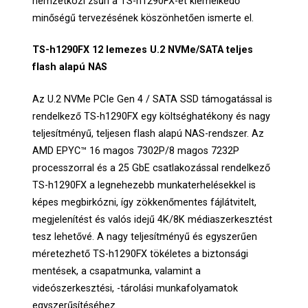
nemzetközi zsűri a TS-h1290FX-et kiemelkedő
minőségű tervezésének köszönhetően ismerte el.
TS-h1290FX 12 lemezes U.2 NVMe/SATA teljes
flash alapú NAS
Az U.2 NVMe PCIe Gen 4 / SATA SSD támogatással is
rendelkező TS-h1290FX egy költséghatékony és nagy
teljesítményű, teljesen flash alapú NAS-rendszer. Az
AMD EPYC™ 16 magos 7302P/8 magos 7232P
processzorral és a 25 GbE csatlakozással rendelkező
TS-h1290FX a legnehezebb munkaterhelésekkel is
képes megbirkózni, így zökkenőmentes fájlátvitelt,
megjelenítést és valós idejű 4K/8K médiaszerkesztést
tesz lehetővé. A nagy teljesítményű és egyszerűen
méretezhető TS-h1290FX tökéletes a biztonsági
mentések, a csapatmunka, valamint a
videószerkesztési, -tárolási munkafolyamatok
egyszerűsítéséhez.