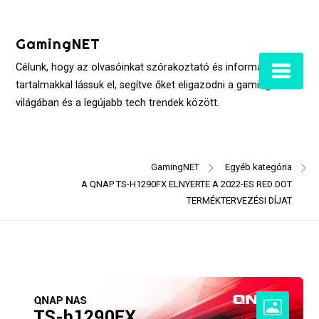
Skip
to
GamingNET
content
Célunk, hogy az olvasóinkat szórakoztató és informatív
tartalmakkal lássuk el, segítve őket eligazodni a gaming
világában és a legújabb tech trendek között.
GamingNET
Egyéb kategória
A QNAP TS-H1290FX ELNYERTE A 2022-ES RED DOT
TERMÉKTERVEZÉSI DÍJAT