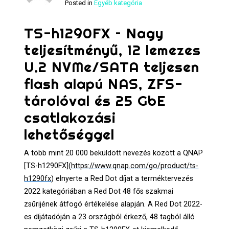
Posted in
Egyéb kategória
TS-h1290FX – Nagy
teljesítményű, 12 lemezes
U.2 NVMe/SATA teljesen
flash alapú NAS, ZFS-
tárolóval és 25 GbE
csatlakozási
lehetőséggel
A több mint 20 000 beküldött nevezés között a QNAP
[TS-h1290FX](
https://www.qnap.com/go/product/ts-
h1290fx
) elnyerte a Red Dot díjat a terméktervezés
2022 kategóriában a Red Dot 48 fős szakmai
zsűrijének átfogó értékelése alapján. A Red Dot 2022-
es díjátadóján a 23 országból érkező, 48 tagból álló