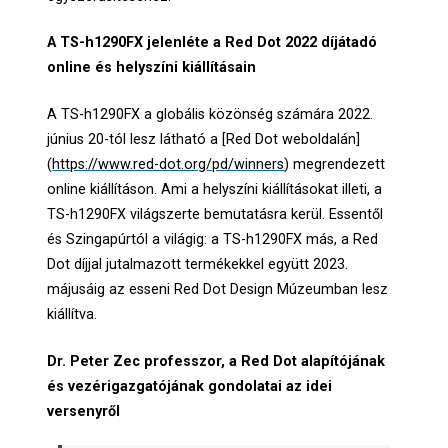
A TS-h1290FX jelenléte a Red Dot 2022 díjátadó
online és helyszíni kiállításain
A TS-h1290FX a globális közönség számára 2022.
június 20-tól lesz látható a [Red Dot weboldalán]
(
https://www.red-dot.org/pd/winners
) megrendezett
online kiállításon. Ami a helyszíni kiállításokat illeti, a
TS-h1290FX világszerte bemutatásra kerül. Essentől
és Szingapúrtól a világig: a TS-h1290FX más, a Red
Dot díjjal jutalmazott termékekkel együtt 2023.
májusáig az esseni Red Dot Design Múzeumban lesz
kiállítva.
Dr. Peter Zec professzor, a Red Dot alapítójának
és vezérigazgatójának gondolatai az idei
versenyről