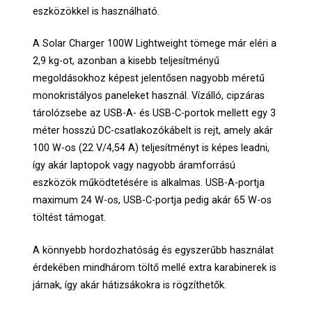
eszközökkel is használható.
A Solar Charger 100W Lightweight tömege már eléri a
2,9 kg-ot, azonban a kisebb teljesítményű
megoldásokhoz képest jelentősen nagyobb méretű
monokristályos paneleket használ. Vízálló, cipzáras
tárolózsebe az USB-A- és USB-C-portok mellett egy 3
méter hosszú DC-csatlakozókábelt is rejt, amely akár
100 W-os (22 V/4,54 A) teljesítményt is képes leadni,
így akár laptopok vagy nagyobb áramforrású
eszközök működtetésére is alkalmas. USB-A-portja
maximum 24 W-os, USB-C-portja pedig akár 65 W-os
töltést támogat.
A könnyebb hordozhatóság és egyszerűbb használat
érdekében mindhárom töltő mellé extra karabinerek is
járnak, így akár hátizsákokra is rögzíthetők.