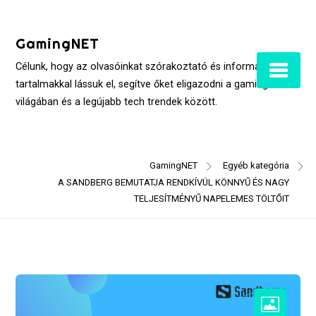
Skip
to
GamingNET
content
Célunk, hogy az olvasóinkat szórakoztató és informatív
tartalmakkal lássuk el, segítve őket eligazodni a gaming
világában és a legújabb tech trendek között.
GamingNET
Egyéb kategória
A SANDBERG BEMUTATJA RENDKÍVÜL KÖNNYŰ ÉS NAGY
TELJESÍTMÉNYŰ NAPELEMES TÖLTŐIT