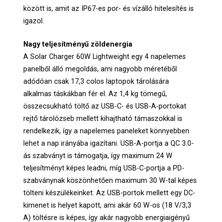
között is, amit az IP67-es por- és vízálló hitelesítés is
igazol.
Nagy teljesítményű zöldenergia
A Solar Charger 60W Lightweight egy 4 napelemes
panelből álló megoldás, ami nagyobb méretéből
adódóan csak 17,3 colos laptopok tárolására
alkalmas táskákban fér el. Az 1,4 kg tömegű,
összecsukható töltő az USB-C- és USB-A-portokat
rejtő tárolózseb mellett kihajtható támaszokkal is
rendelkezik, így a napelemes paneleket könnyebben
lehet a nap irányába igazítani. USB-A-portja a QC 3.0-
ás szabványt is támogatja, így maximum 24 W
teljesítményt képes leadni, míg USB-C-portja a PD-
szabványnak köszönhetően maximum 30 W-tal képes
tölteni készülékeinket. Az USB-portok mellett egy DC-
kimenet is helyet kapott, ami akár 60 W-os (18 V/3,3
A) töltésre is képes, így akár nagyobb energiaigényű