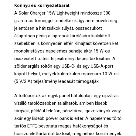
Könnyű és környezetbarát
A Solar Charger 15W Lightweight mindössze 300
grammos tömeggel rendelkezik, így nem növeli meg
jelentősen a hátizsákok súlyát, összecsukott
állapotban pedig a laptopok tárolására kialakított
zsebekben is könnyedén elfér. Kihajtást követően két
monokristályos napelemes panelje akár 15 W-os
összesített töltési teljesítményt képes biztosítani. A
zöldenergiás töltőn egy USB-C- és egy USB-A-port
kapott helyet, melyek külön-külön maximum 10 W-os
(5 V/2 A) teljesítmény leadását támogatják.
A töltőportok az egyik panel hátoldalán, egy cipzáras,
vízálló tárolózsebben találhatók, amiben kisebb
tárgyak, például telefon, pénztárca, igazolványok vagy
akár egy kisebb power bank is elfér. A napelemes töltő
tartós ETFE-bevonata magas hatékonyságot és
hosszú élettartamot biztosít, még nehéz körülmények