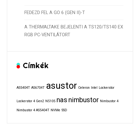
FEDEZD FEL A GO 6 (GEN II)-T
A THERMALTAKE BEJELENTI A TS120/TS140 EX
RGB PC-VENTILÁTORT
Címkék
asustor
AS5404T
AS6704T
Celeron
Intel
Lockerstor
nas
nimbustor
Lockerstor 4 Gen2
N5105
Nimbustor 4
Nimbustor 4 AS5404T
NVMe
SSD