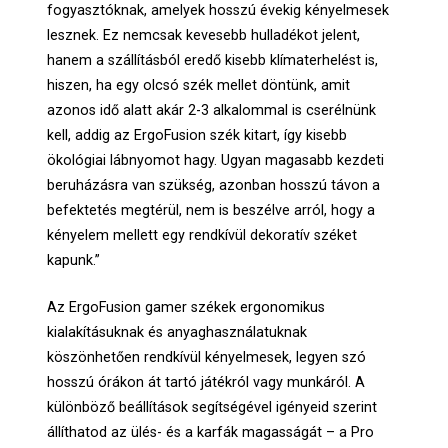
fogyasztóknak, amelyek hosszú évekig kényelmesek
lesznek. Ez nemcsak kevesebb hulladékot jelent,
hanem a szállításból eredő kisebb klímaterhelést is,
hiszen, ha egy olcsó szék mellet döntünk, amit
azonos idő alatt akár 2-3 alkalommal is cserélnünk
kell, addig az ErgoFusion szék kitart, így kisebb
ökológiai lábnyomot hagy. Ugyan magasabb kezdeti
beruházásra van szükség, azonban hosszú távon a
befektetés megtérül, nem is beszélve arról, hogy a
kényelem mellett egy rendkívül dekoratív széket
kapunk.”
Az ErgoFusion gamer székek ergonomikus
kialakításuknak és anyaghasználatuknak
köszönhetően rendkívül kényelmesek, legyen szó
hosszú órákon át tartó játékról vagy munkáról. A
különböző beállítások segítségével igényeid szerint
állíthatod az ülés- és a karfák magasságát – a Pro