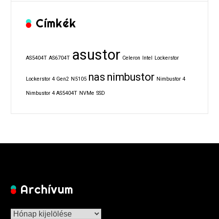
Címkék
asustor
AS5404T
AS6704T
Celeron
Intel
Lockerstor
nas
nimbustor
Lockerstor 4 Gen2
N5105
Nimbustor 4
Nimbustor 4 AS5404T
NVMe
SSD
Archívum
Archívum