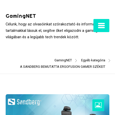
Skip
to
GamingNET
content
Célunk, hogy az olvasóinkat szórakoztató és informatív
tartalmakkal lássuk el, segítve őket eligazodni a gaming
világában és a legújabb tech trendek között.
GamingNET
Egyéb kategória
A SANDBERG BEMUTATTA ERGOFUSION GAMER SZÉKEIT