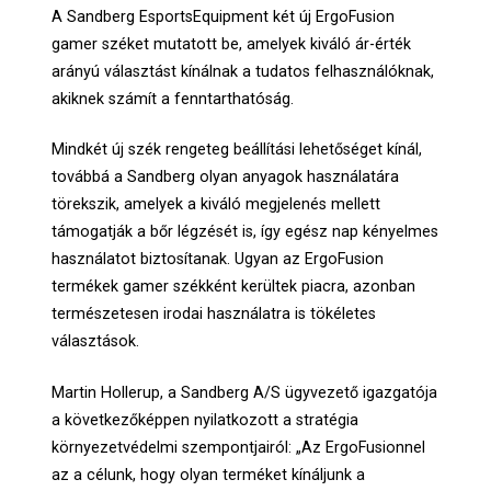
A Sandberg EsportsEquipment két új ErgoFusion
gamer széket mutatott be, amelyek kiváló ár-érték
arányú választást kínálnak a tudatos felhasználóknak,
akiknek számít a fenntarthatóság.
Mindkét új szék rengeteg beállítási lehetőséget kínál,
továbbá a Sandberg olyan anyagok használatára
törekszik, amelyek a kiváló megjelenés mellett
támogatják a bőr légzését is, így egész nap kényelmes
használatot biztosítanak. Ugyan az ErgoFusion
termékek gamer székként kerültek piacra, azonban
természetesen irodai használatra is tökéletes
választások.
Martin Hollerup, a Sandberg A/S ügyvezető igazgatója
a következőképpen nyilatkozott a stratégia
környezetvédelmi szempontjairól: „Az ErgoFusionnel
az a célunk, hogy olyan terméket kínáljunk a