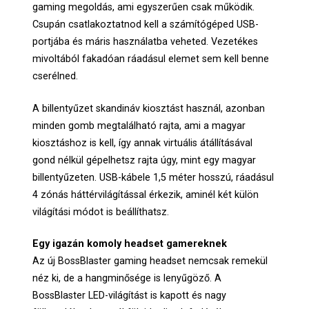
gaming megoldás, ami egyszerűen csak működik.
Csupán csatlakoztatnod kell a számítógéped USB-
portjába és máris használatba veheted. Vezetékes
mivoltából fakadóan ráadásul elemet sem kell benne
cserélned.
A billentyűzet skandináv kiosztást használ, azonban
minden gomb megtalálható rajta, ami a magyar
kiosztáshoz is kell, így annak virtuális átállításával
gond nélkül gépelhetsz rajta úgy, mint egy magyar
billentyűzeten. USB-kábele 1,5 méter hosszú, ráadásul
4 zónás háttérvilágítással érkezik, aminél két külön
világítási módot is beállíthatsz.
Egy igazán komoly headset gamereknek
Az új BossBlaster gaming headset nemcsak remekül
néz ki, de a hangminősége is lenyűgöző. A
BossBlaster LED-világítást is kapott és nagy