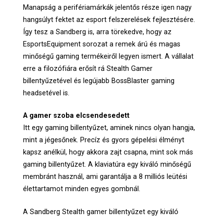
Manapság a perifériamárkák jelentős része igen nagy
hangsúlyt fektet az esport felszerelések fejlesztésére.
Így tesz a Sandberg is, arra törekedve, hogy az
EsportsEquipment sorozat a remek árú és magas
minőségű gaming termékeiről legyen ismert. A vállalat
erre a filozófiára erősít rá Stealth Gamer
billentyűzetével és legújabb BossBlaster gaming
headsetével is.
A gamer szoba elcsendesedett
Itt egy gaming billentyűzet, aminek nincs olyan hangja,
mint a jégesőnek. Precíz és gyors gépelési élményt
kapsz anélkül, hogy akkora zajt csapna, mint sok más
gaming billentyűzet. A klaviatúra egy kiváló minőségű
membránt használ, ami garantálja a 8 milliós leütési
élettartamot minden egyes gombnál.
A Sandberg Stealth gamer billentyűzet egy kiváló