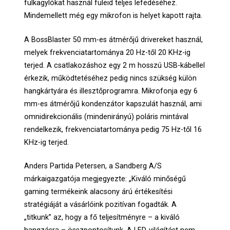
fülkagylókat használ füleid teljes lefedéséhez.
Mindemellett még egy mikrofon is helyet kapott rajta.
A BossBlaster 50 mm-es átmérőjű drivereket használ,
melyek frekvenciatartománya 20 Hz-től 20 KHz-ig
terjed. A csatlakozáshoz egy 2 m hosszú USB-kábellel
érkezik, működtetéséhez pedig nincs szükség külön
hangkártyára és illesztőprogramra. Mikrofonja egy 6
mm-es átmérőjű kondenzátor kapszulát használ, ami
omnidirekcionális (mindenirányú) poláris mintával
rendelkezik, frekvenciatartománya pedig 75 Hz-től 16
KHz-ig terjed.
Anders Partida Petersen, a Sandberg A/S
márkaigazgatója megjegyezte: „Kiváló minőségű
gaming termékeink alacsony árú értékesítési
stratégiáját a vásárlóink pozitívan fogadták. A
„titkunk” az, hogy a fő teljesítményre – a kiváló