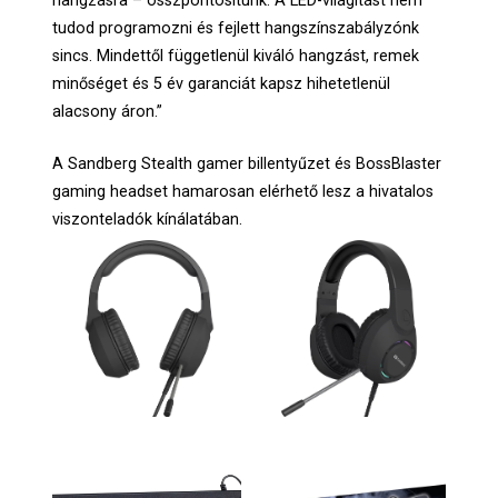
hangzásra – összpontosítunk. A LED-világítást nem
tudod programozni és fejlett hangszínszabályzónk
sincs. Mindettől függetlenül kiváló hangzást, remek
minőséget és 5 év garanciát kapsz hihetetlenül
alacsony áron.”
A Sandberg Stealth gamer billentyűzet és BossBlaster
gaming headset hamarosan elérhető lesz a hivatalos
viszonteladók kínálatában.