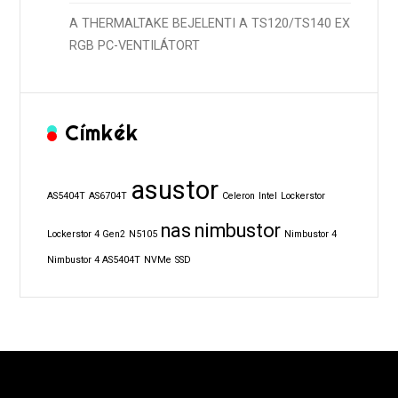
A THERMALTAKE BEJELENTI A TS120/TS140 EX
RGB PC-VENTILÁTORT
Címkék
asustor
AS5404T
AS6704T
Celeron
Intel
Lockerstor
nas
nimbustor
Lockerstor 4 Gen2
N5105
Nimbustor 4
Nimbustor 4 AS5404T
NVMe
SSD