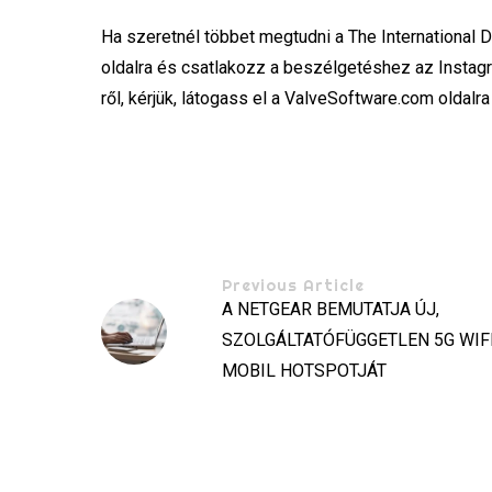
Ha szeretnél többet megtudni a The International Do
oldalra és csatlakozz a beszélgetéshez az Instag
ről, kérjük, látogass el a ValveSoftware.com oldalr
Previous Article
A NETGEAR BEMUTATJA ÚJ,
SZOLGÁLTATÓFÜGGETLEN 5G WIFI
MOBIL HOTSPOTJÁT