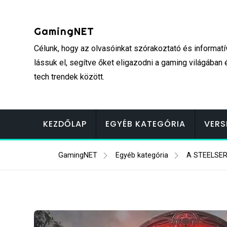
Skip
to
GamingNET
content
Célunk, hogy az olvasóinkat szórakoztató és informatí
lássuk el, segítve őket eligazodni a gaming világában 
tech trendek között.
KEZDŐLAP
EGYÉB KATEGÓRIA
VERS
GamingNET
Egyéb kategória
A STEELSE