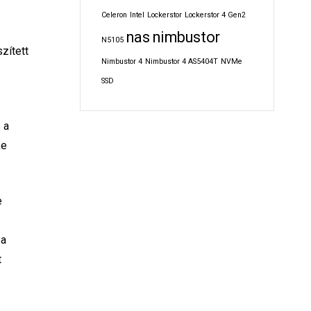
Celeron
Intel
Lockerstor
Lockerstor 4 Gen2
nas
nimbustor
N5105
zített
Nimbustor 4
Nimbustor 4 AS5404T
NVMe
SSD
 a
ke
e
 a
t