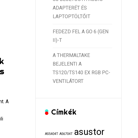
ADAPTERÉT ÉS
LAPTOPTÖLTŐIT
FEDEZD FEL A GO 6 (GEN
II)-T
A THERMALTAKE
k
BEJELENTI A
es
TS120/TS140 EX RGB PC-
VENTILÁTORT
nt. A
Címkék
li
asustor
AS5404T
AS6704T