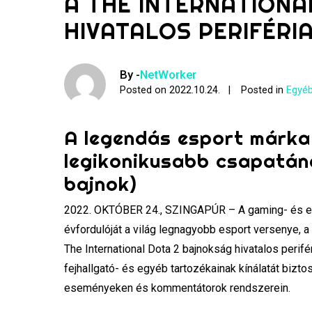
A THE INTERNATIONA
HIVATALOS PERIFÉR
By -
NetWorker
Posted on
2022.10.24.
Posted in
Egyéb
A legendás esport márka 
legikonikusabb csapatán
bajnok)
2022. OKTÓBER 24., SZINGAPÚR – A gaming- és esp
évfordulóját a világ legnagyobb esport versenye, a 
The International Dota 2 bajnokság hivatalos perifé
fejhallgató- és egyéb tartozékainak kínálatát biztos
eseményeken és kommentátorok rendszerein.