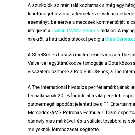
A szurkolók szintén találkozhatnak a még egy héti
lehetőséget biztosít a termékeivel való ismerked
eseményt, beleértve a meccsek kommentárját, a csa
interjúkat a
Twitch.TV/SteelSeries
oldalon. A rajon
hírekről, a heti tudósításokat pedig a
SteelSeries.
A SteelSeries hosszú múltra tekint vissza a The In
Valve-vel együttműködve támogatja a Dota közössé
visszatérő partnere a Red Bull OG-nek, a The Inte
A The International hivatalos perifériamárkájának l
fennállásának 20. évfordulóját a világ eredeti espo
partnermegállapodást jelentett be a T1 Entertain
Mercedes-AMG Petronas Formula 1 Team esportcsapa
bármely más márkával, és a vállalat továbbra is s
melyeknek létrehozását segítette.