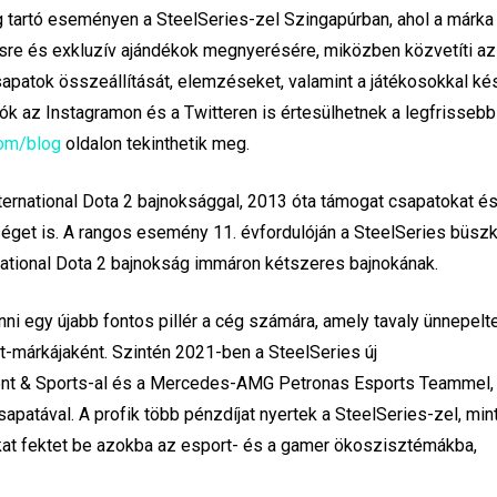
g tartó eseményen a SteelSeries-zel Szingapúrban, ahol a márka
ésre és exkluzív ajándékok megnyerésére, miközben közvetíti az
patok összeállítását, elemzéseket, valamint a játékosokkal kés
gók az Instagramon és a Twitteren is értesülhetnek a legfrissebb
com/blog
oldalon tekinthetik meg.
ternational Dota 2 bajnoksággal, 2013 óta támogat csapatokat és
get is. A rangos esemény 11. évfordulóján a SteelSeries büsz
rnational Dota 2 bajnokság immáron kétszeres bajnokának.
enni egy újabb fontos pillér a cég számára, amely tavaly ünnepelt
rt-márkájaként. Szintén 2021-ben a SteelSeries új
ment & Sports-al és a Mercedes-AMG Petronas Esports Teammel,
tával. A profik több pénzdíjat nyertek a SteelSeries-zel, min
okat fektet be azokba az esport- és a gamer ökoszisztémákba,