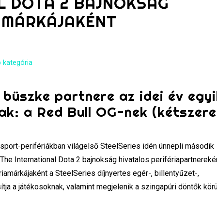
L DOTA 2 BAJNOKSÁG
IAMÁRKÁJAKÉNT
 kategória
büszke partnere az idei év egyi
ak: a Red Bull OG-nek (kétszer
ort-perifériákban világelső SteelSeries idén ünnepli második
The International Dota 2 bajnokság hivatalos perifériapartnereké
riamárkájaként a SteelSeries díjnyertes egér-, billentyűzet-,
ítja a játékosoknak, valamint megjelenik a szingapúri döntők körü