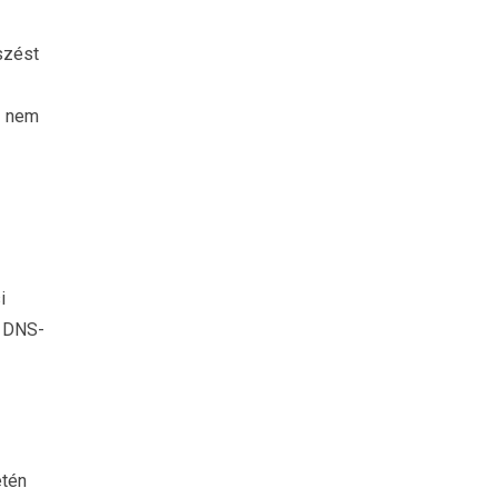
észést
z nem
i
s DNS-
etén