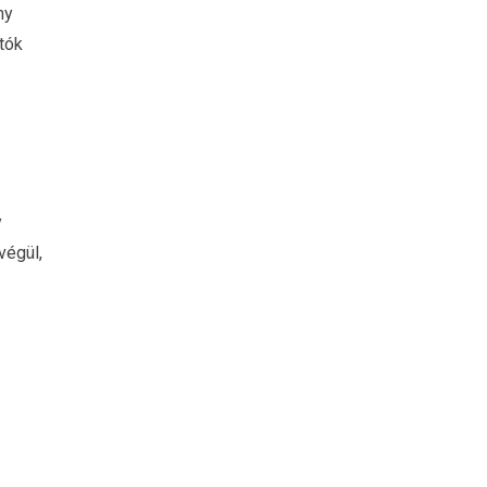
ny
tók
y
végül,