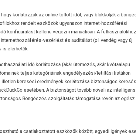
, hogy korlátozzák az online töltött időt, vagy blokkolják a böng
rofilokhoz rendelt eszközök ugyanazon internet-hozzáférési
ődő konfigurálást kellene végezni manuálisan. A felhasználókho
nternethozzáférés-vezérlést és auditálást (pl. vendég vagy új
 is elérhetők.
rnethasználati idő korlátozása (akár ütemezés, akár kvótaalapú
omainek teljes kategóriáinak engedélyezési/letiltási listákon
y illetlen keresési eredmények korlátozása biztonságos keresés
DuckDuckGo esetében. A biztonságot tovább növeli az intelligen
Biztonságos Böngészés szolgáltatás támogatása révén az egész
sztható a csatlakoztatott eszközök között, egyedi igények es