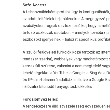
Safe Access
A felhasználónkénti profilok úgy is konfigurálhatók
az adott feltételek teljesülésekor. A megegyező p
szabályokon fognak osztozni anélkül, hogy ismétl
tartozó eszközök esetében – amelyek továbbra is i
eszközök) igényelnek – hálózat specifikus profilok
A szülői felügyeleti funkciók közé tartozik az inte
rendszer szerint), webhelyek vagy meghatározott d
keresztüli szűrése, valamint a nem megfelelő vag
lehetőségekkel a YouTube, a Google, a Bing és a 
és IP-cím-felismer
ő
adatbázis, illetve a Google 
hálózatra kiterjedő fenyegetésblokkolás.
Forgalomvezérlés:
A rendelkezésre álló sávszélesség egyszerűen elo