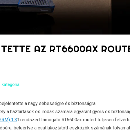
NTETTE AZ RT6600AX ROUT
 kategória
ejelentette a nagy sebességre és biztonságra
ely a háztartások és irodák számára egyaránt gyors és biztons
SRM) 1.3
1 rendszert támogató RT6600ax routert teljesen felvért
désére, beleértve a csatlakoztatott eszközök számának folyama