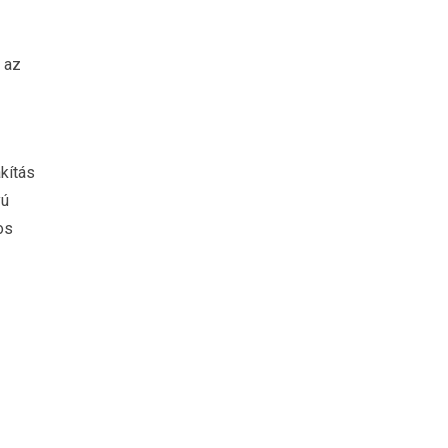
 az
kítás
yú
os