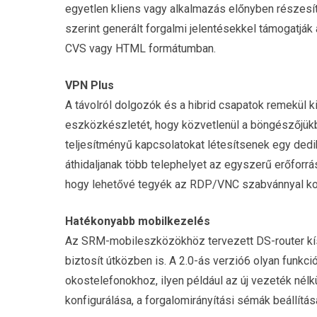
egyetlen kliens vagy alkalmazás előnyben részesít
szerint generált forgalmi jelentésekkel támogatják
CVS vagy HTML formátumban.
VPN Plus
A távolról dolgozók és a hibrid csapatok remekül 
eszközkészletét, hogy közvetlenül a böngészőjükb
teljesítményű kapcsolatokat létesítsenek egy dedi
áthidaljanak több telephelyet az egyszerű erőforr
hogy lehetővé tegyék az RDP/VNC szabvánnyal komp
Hatékonyabb mobilkezelés
Az SRM-mobileszközökhöz tervezett DS-router kí
biztosít útközben is. A 2.0-ás verzió6 olyan funkc
okostelefonokhoz, ilyen például az új vezeték nélk
konfigurálása, a forgalomirányítási sémák beállít