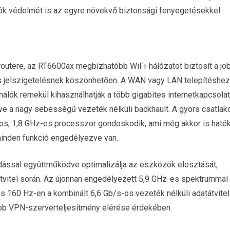
ók védelmét is az egyre növekvő biztonsági fenyegetésekkel
routere, az RT6600ax megbízhatóbb WiFi-hálózatot biztosít a jo
 jelszigetelésnek köszönhetően. A WAN vagy LAN telepítéshe
nálók remekül kihasználhatják a több gigabites internetkapcsolat
tve a nagy sebességű vezeték nélküli backhault. A gyors csatlak
s, 1,8 GHz-es processzor gondoskodik, ami még akkor is haté
minden funkció engedélyezve van.
ással együttműködve optimalizálja az eszközök elosztását,
vitel során. Az újonnan engedélyezett 5,9 GHz-es spektrummal 
és 160 Hz-en a kombinált 6,6 Gb/s-os vezeték nélküli adat
átvitel
bb VPN-szerverteljesítmény elérése
érdekében.