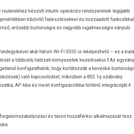
outerekhez készült intuitív operációs rendszerének legújabb
gymértékben kibővítő fejlesztésekkel és hozzáadott funkciókkal
llemző, erősebb biztonságra és nagyobb rugalmasságra irányuló
 mindegyikével akár három Wi-Fi SSID is leképezhető – ez a kiala
ését a többcélú hálózati környezetek kezelésekor.
3
Az egyirán
etlenül konfigurálhatók, hogy korlátozzák a kevésbé biztonság
ndezések) való kapcsolódást, miközben a 802.1q szabvány
zatba, AP-kba és mesh konfigurációkba történő integrációját.
4
forgalomszabályozási és távoli hozzáférési alkalmazását tesz
ára.