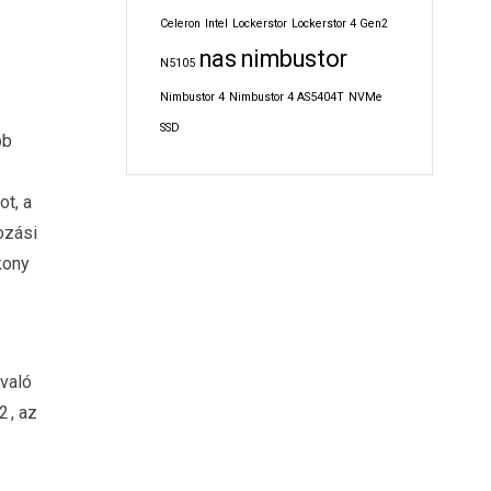
Celeron
Intel
Lockerstor
Lockerstor 4 Gen2
nas
nimbustor
N5105
Nimbustor 4
Nimbustor 4 AS5404T
NVMe
SSD
bb
z
ot, a
ozási
kony
való
2
, az