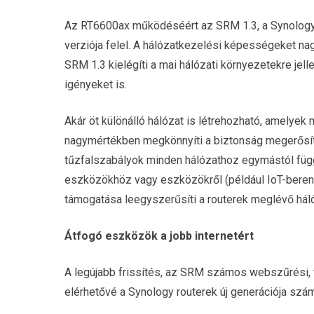
Az RT6600ax működéséért az SRM 1.3, a Synology r
verziója felel. A hálózatkezelési képességeket na
SRM 1.3 kielégíti a mai hálózati környezetekre je
igényeket is.
Akár öt különálló hálózat is létrehozható, amelyek
nagymértékben megkönnyíti a biztonság megerősít
tűzfalszabályok minden hálózathoz egymástól függ
eszközökhöz vagy eszközökről (például IoT-bere
támogatása leegyszerűsíti a routerek meglévő háló
Átfogó eszközök a jobb internetért
A legújabb frissítés, az SRM számos webszűrési, 
elérhetővé a Synology routerek új generációja szám