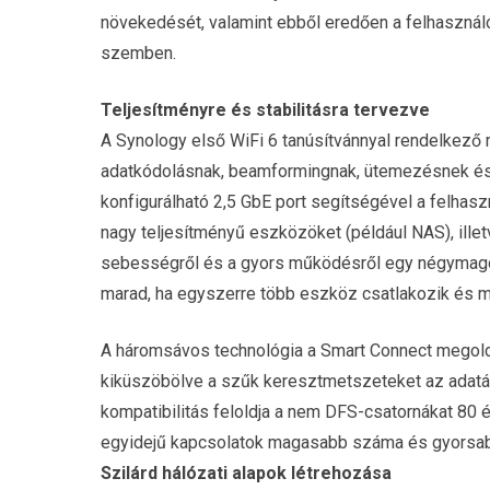
növekedését, valamint ebből eredően a felhasznál
szemben.
Teljesítményre és stabilitásra tervezve
A Synology első WiFi 6 tanúsítvánnyal rendelkező 
adatkódolásnak, beamformingnak, ütemezésnek és
konfigurálható 2,5 GbE port segítségével a felhasz
nagy teljesítményű eszközöket (például NAS), ille
sebességről és a gyors működésről egy négymago
marad, ha egyszerre több eszköz csatlakozik és 
A háromsávos technológia a Smart Connect megold
kiküszöbölve a szűk keresztmetszeteket az adatát
kompatibilitás feloldja a nem DFS-csatornákat 80 
egyidejű kapcsolatok magasabb száma és gyorsa
Szilárd hálózati alapok létrehozása