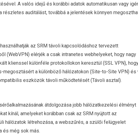
ésével. A valós idejű és korábbi adatok automatikusan vagy igé
 a részletes auditálást, továbbá a jelentések könnyen megosztha
kihasználhatják az SRM távoli kapcsolódáshoz tervezett
ől (WebVPN) elérjék a csak intranetes webhelyeket, hogy nagy
kált klienssel különféle protokollokon keresztül (SSL VPN), hog
ás-megosztásért a különböző hálózatokon (Site-to-Site VPN) és 
atibilis eszközök távoli működtetését (Távoli asztal).
sérőalkalmazásának átdolgozása jobb hálózatkezelési élményt
iókat kínál, amelyeket korábban csak az SRM nyújtott az
üli hálózatok létrehozása, a webszűrés, a szülői felügyelet
ása és még sok más.