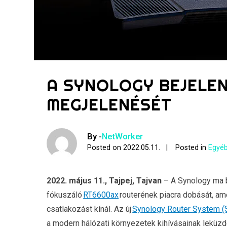
A SYNOLOGY BEJELE
MEGJELENÉSÉT
By -
NetWorker
Posted on
2022.05.11.
Posted in
Egyéb
2022. május 11., Tajpej, Tajvan
– A Synology ma b
fókuszáló
RT6600ax
routerének piacra dobását, am
csatlakozást kínál. Az új
Synology Router System (
a modern hálózati környezetek kihívásainak leküz