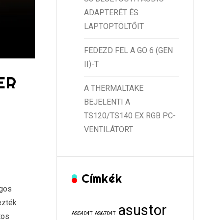
ADAPTERÉT ÉS
LAPTOPTÖLTŐIT
FEDEZD FEL A GO 6 (GEN
II)-T
ER
A THERMALTAKE
BEJELENTI A
TS120/TS140 EX RGB PC-
VENTILÁTORT
Címkék
ágos
ezték
asustor
AS5404T
AS6704T
tos