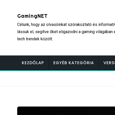
Skip
to
GamingNET
content
Célunk, hogy az olvasóinkat szórakoztató és informatí
lássuk el, segítve őket eligazodni a gaming világában 
tech trendek között.
KEZDŐLAP
EGYÉB KATEGÓRIA
VERS