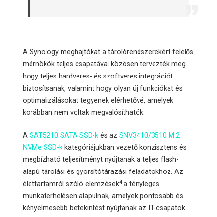
A Synology meghajtókat a tárolórendszerekért felelős
mérnökök teljes csapatával közösen tervezték meg,
hogy teljes hardveres- és szoftveres integrációt
biztosítsanak, valamint hogy olyan új funkciókat és
optimalizálásokat tegyenek elérhetővé, amelyek
korábban nem voltak megvalósíthatók.
A
SAT5210 SATA SSD-k
és az
SNV3410/3510 M.2
NVMe SSD-k
kategóriájukban vezető konzisztens és
megbízható teljesítményt nyújtanak a teljes flash-
alapú tárolási és gyorsítótárazási feladatokhoz. Az
4
élettartamról szóló elemzések
a tényleges
munkaterhelésen alapulnak, amelyek pontosabb és
kényelmesebb betekintést nyújtanak az IT-csapatok