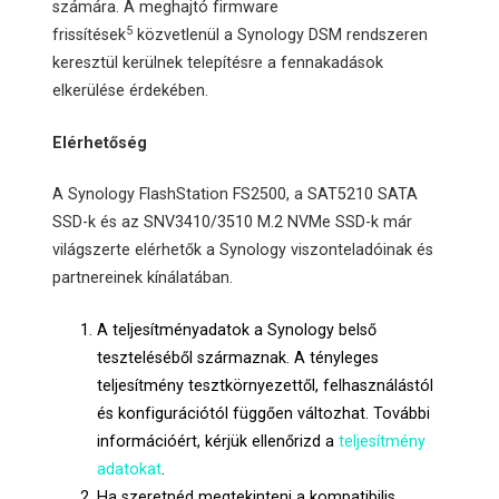
számára. A meghajtó firmware
5
frissítések
közvetlenül a Synology DSM rendszeren
keresztül kerülnek telepítésre a fennakadások
elkerülése érdekében.
Elérhetőség
A Synology FlashStation FS2500, a SAT5210 SATA
SSD-k és az SNV3410/3510 M.2 NVMe SSD-k már
világszerte elérhetők a Synology viszonteladóinak és
partnereinek kínálatában.
A teljesítményadatok a Synology belső
teszteléséből származnak. A tényleges
teljesítmény tesztkörnyezettől, felhasználástól
és konfigurációtól függően változhat. További
információért, kérjük ellenőrizd a
teljesítmény
adatokat
.
Ha szeretnéd megtekinteni a kompatibilis