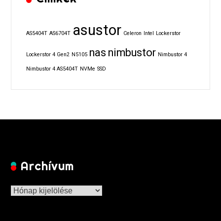
asustor
AS5404T
AS6704T
Celeron
Intel
Lockerstor
nas
nimbustor
Lockerstor 4 Gen2
N5105
Nimbustor 4
Nimbustor 4 AS5404T
NVMe
SSD
Archívum
Archívum