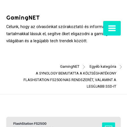
Skip
to
GamingNET
content
Célunk, hogy az olvasóinkat szórakoztató és informatív
tartalmakkal lássuk el, segítve őket eligazodni a gaming
világában és a legújabb tech trendek között.
GamingNET
Egyéb kategória
A SYNOLOGY BEMUTATTA A KÖLTSÉGHATÉKONY
FLASHSTATION FS2500 NAS RENDSZERÉT, VALAMINT A
LEGÚJABB SSD-IT