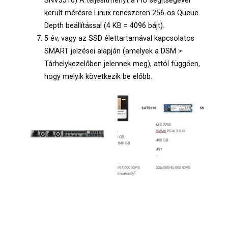
SNV3510) A teljesítményt a FIO segítségével
került mérésre Linux rendszeren 256-os Queue
Depth beállítással (4 KB = 4096 bájt).
5 év, vagy az SSD élettartamával kapcsolatos
SMART jelzései alapján (amelyek a DSM >
Tárhelykezelőben jelennek meg), attól függően,
hogy melyik következik be előbb.