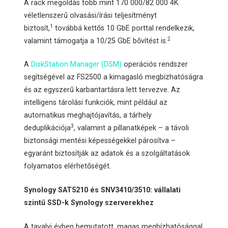
A rack megoldás több mint 170 000/82 000 4K
véletlenszerű olvasási/írási teljesítményt
1
biztosít,
továbbá kettős 10 GbE porttal rendelkezik,
2
valamint támogatja a 10/25 GbE bővítést is.
A
DiskStation Manager (DSM)
operációs rendszer
segítségével az FS2500 a kimagasló megbízhatóságra
és az egyszerű karbantartásra lett tervezve. Az
intelligens tárolási funkciók, mint például az
automatikus meghajtójavítás, a tárhely
3
deduplikációja
, valamint a pillanatképek – a távoli
biztonsági mentési képességekkel párosítva –
egyaránt biztosítják az adatok és a szolgáltatások
folyamatos elérhetőségét.
Synology SAT5210 és SNV3410/3510: vállalati
szintű SSD-k Synology szerverekhez
A tavalyi évben bemutatott, magas megbízhatósággal