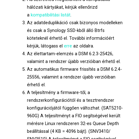
hálózati kártyákat, kérjük ellenőrizd
a
kompatibilitási listát
.
Az adatdeduplikáció csak bizonyos modelleken
és csak a Synology SSD-kből álló Btrfs
köteteknél érhető el. További információért
kérjük, látogass el
erre
az oldalra.
Az élettartam-elemzés a DSM 6.2.3-25426,
valamint a rendszer újabb verzióiban érhető el.
Az automatikus firmware frissítés a DSM 6.2.4-
25556, valamint a rendszer újabb verzióiban
érhető el.
A teljesítmény a firmware-től, a
rendszerkonfigurációtól és a tesztrendszer
konfigurációjától függően változhat. (SAT5210-
960G) A teljesítményt a FIO segítségével került
mérésre Linux rendszeren 32-es Queue Depth
beállítással (4 KB = 4096 bájt). (SNV3410/