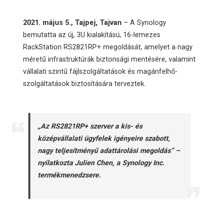
2021. május 5., Tajpej,
Tajvan
– A Synology
bemutatta az új, 3U kialakítású, 16-lemezes
RackStation RS2821RP+ megoldását, amelyet a nagy
méretű infrastruktúrák biztonsági mentésére, valamint
vállalati szintű fájlszolgáltatások és magánfelhő-
szolgáltatások biztosítására terveztek.
„Az RS2821RP+ szerver a kis- és
középvállalati ügyfelek igényeire szabott,
nagy teljesítményű adattárolási megoldás” –
nyilatkozta Julien Chen, a Synology Inc.
termékmenedzsere.