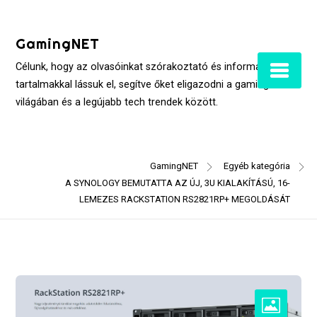
Skip
to
GamingNET
content
Célunk, hogy az olvasóinkat szórakoztató és informatív
tartalmakkal lássuk el, segítve őket eligazodni a gaming
világában és a legújabb tech trendek között.
GamingNET
Egyéb kategória
A SYNOLOGY BEMUTATTA AZ ÚJ, 3U KIALAKÍTÁSÚ, 16-
LEMEZES RACKSTATION RS2821RP+ MEGOLDÁSÁT