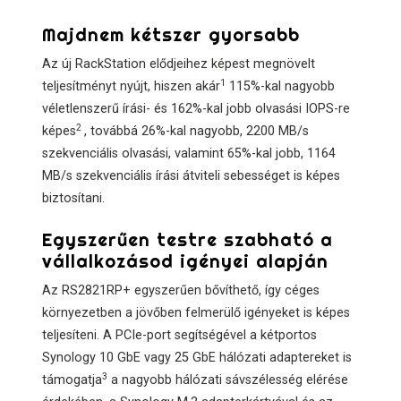
Majdnem kétszer gyorsabb
Az új RackStation elődjeihez képest megnövelt
1
teljesítményt nyújt, hiszen akár
115%-kal nagyobb
véletlenszerű írási- és 162%-kal jobb olvasási IOPS-re
2
képes
, továbbá 26%-kal nagyobb, 2200 MB/s
szekvenciális olvasási, valamint 65%-kal jobb, 1164
MB/s szekvenciális írási átviteli sebességet is képes
biztosítani.
Egyszerűen testre szabható a
vállalkozásod igényei alapján
Az RS2821RP+ egyszerűen bővíthető, így céges
környezetben a jövőben felmerülő igényeket is képes
teljesíteni. A PCIe-port segítségével a kétportos
Synology 10 GbE vagy 25 GbE hálózati adaptereket is
3
támogatja
a nagyobb hálózati sávszélesség elérése