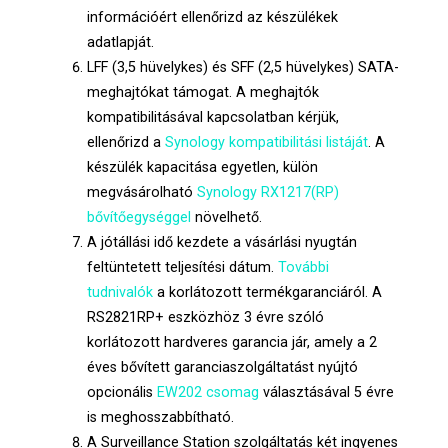
információért ellenőrizd az készülékek
adatlapját.
LFF (3,5 hüvelykes) és SFF (2,5 hüvelykes) SATA-
meghajtókat támogat. A meghajtók
kompatibilitásával kapcsolatban kérjük,
ellenőrizd a
Synology kompatibilitási listáját
. A
készülék kapacitása egyetlen, külön
megvásárolható
Synology RX1217(RP)
bővítőegységgel
növelhető.
A jótállási idő kezdete a vásárlási nyugtán
feltüntetett teljesítési dátum.
További
tudnivalók
a korlátozott termékgaranciáról. A
RS2821RP+ eszközhöz 3 évre szóló
korlátozott hardveres garancia jár, amely a 2
éves bővített garanciaszolgáltatást nyújtó
opcionális
EW202 csomag
választásával 5 évre
is meghosszabbítható.
A Surveillance Station szolgáltatás két ingyenes