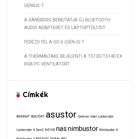
GENIUS-T
A SANDBERG BEMUTATJA ÚJ BLUETOOTH
AUDIÓ ADAPTERÉT ÉS LAPTOPTÖLTŐIT
FEDEZD FEL A GO 6 (GEN II)-T
A THERMALTAKE BEJELENTI A TS120/TS140 EX
RGB PC-VENTILÁTORT
Címkék
asustor
AS5404T
AS6704T
Celeron
Intel
Lockerstor
nas
nimbustor
Lockerstor 4 Gen2
N5105
Nimbustor 4
Nimbustor 4 AS5404T
NVMe
SSD