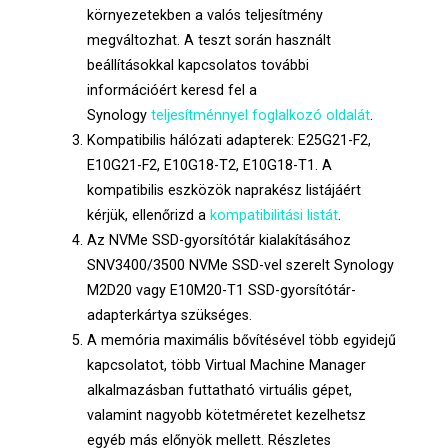
környezetekben a valós teljesítmény
megváltozhat. A teszt során használt
beállításokkal kapcsolatos további
információért keresd fel a
Synology
teljesítménnyel foglalkozó oldalát
.
Kompatibilis hálózati adapterek: E25G21-F2,
E10G21-F2, E10G18-T2, E10G18-T1. A
kompatibilis eszközök naprakész listájáért
kérjük, ellenőrizd a
kompatibilitási listát
.
Az NVMe SSD-gyorsítótár kialakításához
SNV3400/3500 NVMe SSD-vel szerelt Synology
M2D20 vagy E10M20-T1 SSD-gyorsítótár-
adapterkártya szükséges.
A memória maximális bővítésével több egyidejű
kapcsolatot, több Virtual Machine Manager
alkalmazásban futtatható virtuális gépet,
valamint nagyobb kötetméretet kezelhetsz
egyéb más előnyök mellett. Részletes