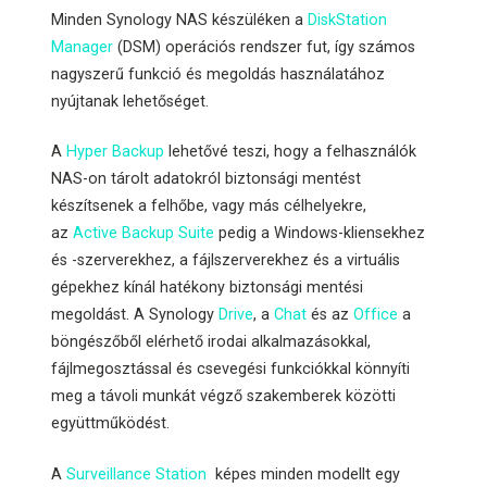
Minden Synology NAS készüléken a
DiskStation
Manager
(DSM) operációs rendszer fut, így számos
nagyszerű funkció és megoldás használatához
nyújtanak lehetőséget.
A
Hyper Backup
lehetővé teszi, hogy a felhasználók
NAS-on tárolt adatokról biztonsági mentést
készítsenek a felhőbe, vagy más célhelyekre,
az
Active Backup Suite
pedig a Windows-kliensekhez
és -szerverekhez, a fájlszerverekhez és a virtuális
gépekhez kínál hatékony biztonsági mentési
megoldást. A Synology
Drive
, a
Chat
és az
Office
a
böngészőből elérhető irodai alkalmazásokkal,
fájlmegosztással és csevegési funkciókkal könnyíti
meg a távoli munkát végző szakemberek közötti
együttműködést.
A
Surveillance Station
képes minden modellt egy