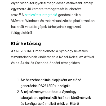
olyan videó-felügyeleti megoldássá átalakítani, amely
egyszerre 40 kamera támogatását is lehetővé
8
teszi.
A
hitelesített integráció
gondoskodik a
VMware, Windows és más virtualizációs platformokon
használt virtuális gépek tárhelyeinek egyszerű
felügyeletéről.
Elérhetőség
Az RS2821RP+ már elérhető a Synology hivatalos
viszonteladóinak kínálatában a Közel-Keleti, az Afrikai
és az Ázsiai és Csended-óceáni térségekben.
Az összehasonlítás alapjaként az előző
generációs RS2818RP+ szolgált.
A teljesítménymutatókat a Synology
laborjaiban, optimalizált hálózati körülmények
és konfiguráció mellett értük el. Eltérő