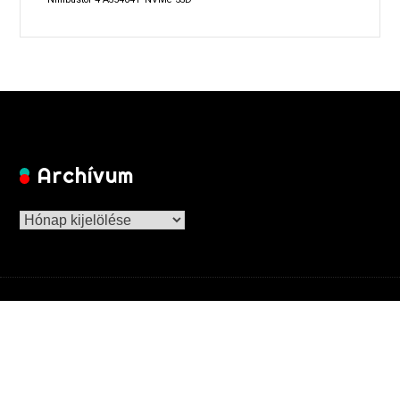
Archívum
Archívum
Copyright © 2026 GamingNET. All Right Reserved.
Theme :
Inx Game
theme By aThemeArt - Proudly powered by WordPress.