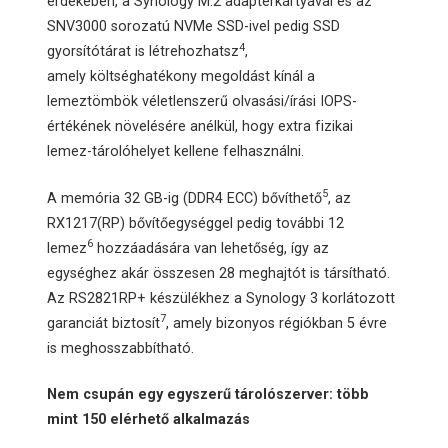
érdekében, a Synology M.2 adapterkártyával és az
SNV3000 sorozatú NVMe SSD-ivel pedig SSD
4
gyorsítótárat is létrehozhatsz
,
amely költséghatékony megoldást kínál a
lemeztömbök véletlenszerű olvasási/írási IOPS-
értékének növelésére anélkül, hogy extra fizikai
lemez-tárolóhelyet kellene felhasználni.
5
A memória 32 GB-ig (DDR4 ECC) bővíthető
, az
RX1217(RP) bővítőegységgel pedig további 12
6
lemez
hozzáadására van lehetőség, így az
egységhez akár összesen 28 meghajtót is társítható.
Az RS2821RP+ készülékhez a Synology 3 korlátozott
7
garanciát biztosít
, amely bizonyos régiókban 5 évre
is meghosszabbítható.
Nem csupán egy egyszerű tárolószerver: több
mint 150 elérhető alkalmazás