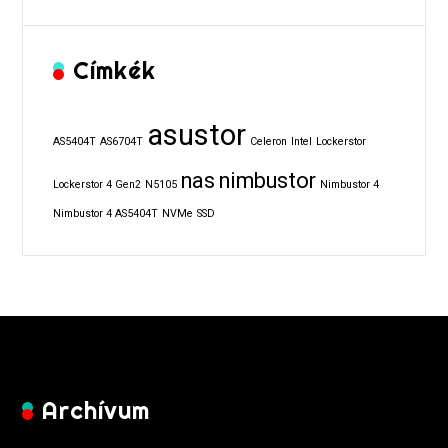
Címkék
asustor
AS5404T
AS6704T
Celeron
Intel
Lockerstor
nas
nimbustor
Lockerstor 4 Gen2
N5105
Nimbustor 4
Nimbustor 4 AS5404T
NVMe
SSD
Archívum