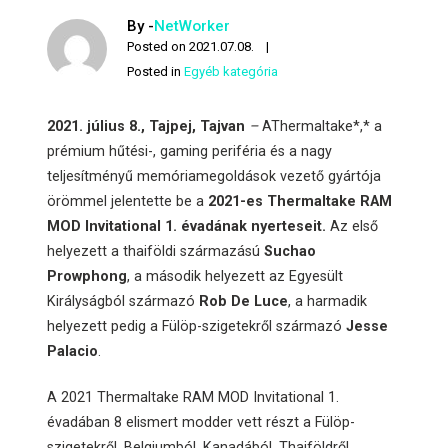
By -
NetWorker
Posted on
2021.07.08.
Posted in
Egyéb kategória
2021. július 8., Tajpej, Tajvan
–
AThermaltake*,* a
prémium hűtési-, gaming periféria és a nagy
teljesítményű memóriamegoldások vezető gyártója
örömmel jelentette be a
2021-es Thermaltake RAM
MOD Invitational 1. évadának nyerteseit.
Az első
helyezett a thaiföldi származású
Suchao
Prowphong
, a második helyezett az Egyesült
Királyságból származó
Rob De Luce
, a harmadik
helyezett pedig a Fülöp-szigetekről származó
Jesse
Palacio
.
A 2021 Thermaltake RAM MOD Invitational 1.
évadában 8 elismert modder vett részt a Fülöp-
szigetekről, Belgiumból, Kanadából, Thaiföldről,