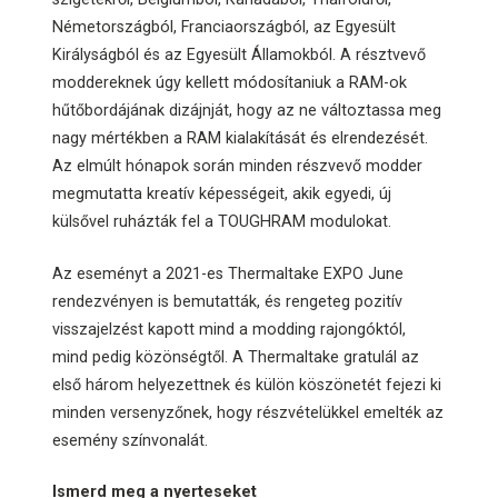
Németországból, Franciaországból, az Egyesült
Királyságból és az Egyesült Államokból. A résztvevő
moddereknek úgy kellett módosítaniuk a RAM-ok
hűtőbordájának dizájnját, hogy az ne változtassa meg
nagy mértékben a RAM kialakítását és elrendezését.
Az elmúlt hónapok során minden részvevő modder
megmutatta kreatív képességeit, akik egyedi, új
külsővel ruházták fel a TOUGHRAM modulokat.
Az eseményt a 2021-es Thermaltake EXPO June
rendezvényen is bemutatták, és rengeteg pozitív
visszajelzést kapott mind a modding rajongóktól,
mind pedig közönségtől. A Thermaltake gratulál az
első három helyezettnek és külön köszönetét fejezi ki
minden versenyzőnek, hogy részvételükkel emelték az
esemény színvonalát.
Ismerd meg a nyerteseket