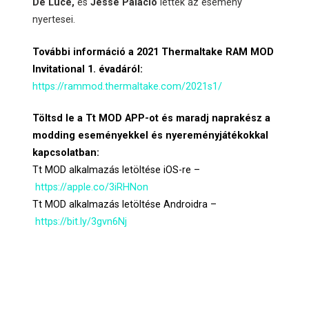
De Luce,
és
Jesse Palacio
lettek az esemény
nyertesei.
További információ a 2021 Thermaltake RAM MOD
Invitational 1. évadáról:
https://rammod.thermaltake.com/2021s1/
Töltsd le a Tt MOD APP-ot és maradj naprakész a
modding eseményekkel és nyereményjátékokkal
kapcsolatban:
Tt MOD alkalmazás letöltése iOS-re –
https://apple.co/3iRHNon
Tt MOD alkalmazás letöltése Androidra –
https://bit.ly/3gvn6Nj