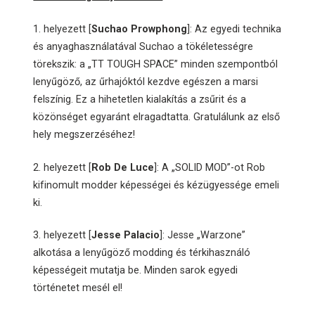
1. helyezett [
Suchao Prowphong
]: Az egyedi technika
és anyaghasználatával Suchao a tökéletességre
törekszik: a „TT TOUGH SPACE” minden szempontból
lenyűgöző, az űrhajóktól kezdve egészen a marsi
felszínig. Ez a hihetetlen kialakítás a zsűrit és a
közönséget egyaránt elragadtatta. Gratulálunk az első
hely megszerzéséhez!
2. helyezett [
Rob De Luce
]: A „SOLID MOD”-ot Rob
kifinomult modder képességei és kézügyessége emeli
ki.
3. helyezett [
Jesse Palacio
]: Jesse „Warzone”
alkotása a lenyűgöző modding és térkihasználó
képességeit mutatja be. Minden sarok egyedi
történetet mesél el!