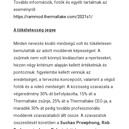
További információk, fotók és egyéb tartalmak az
eseményről:
https://rammod.thermaltake.com/2021s1/
A tökéletesség jegye
Minden nevezés kiváló minőségű volt és tökéletesen
bemutatták az adott modderek képességeit. A
zsűrinek nem volt könnyű kiválasztani a nyerteseket,
hiszen négy kritérium alapján kellett értékelniük és
pontozniuk: figyelembe kellett venniük az
eredetiséget, a tervezési koncepciót, valamint a végső
fotók és a videó minőségét. A közösség szavazata a
végeredmény 30%-át befolyásolta, 15%-át a
Thermaltake zsűrije, 25%-át a Thermaltake CEO-ja, a
maradék 30%-át pedig további professzionális
modderek szavazataiból állt össze. A szavazatok
összesítését követően a
Suchao Prowphong, Rob