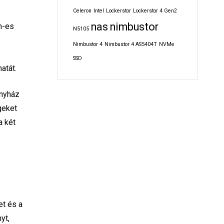
Celeron
Intel
Lockerstor
Lockerstor 4 Gen2
nas
nimbustor
m-es
N5105
,
Nimbustor 4
Nimbustor 4 AS5404T
NVMe
SSD
atát.
onyház
geket
a két
et és a
yt,