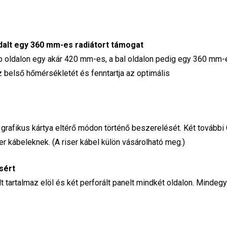
ldalt egy 360 mm-es radiátort támogat
obb oldalon egy akár 420 mm-es, a bal oldalon pedig egy 360 mm-
áz belső hőmérsékletét és fenntartja az optimális
 grafikus kártya eltérő módon történő beszerelését. Két további
er kábeleknek. (A riser kábel külön vásárolható meg.)
sért
artalmaz elöl és két perforált panelt mindkét oldalon. Mindegy