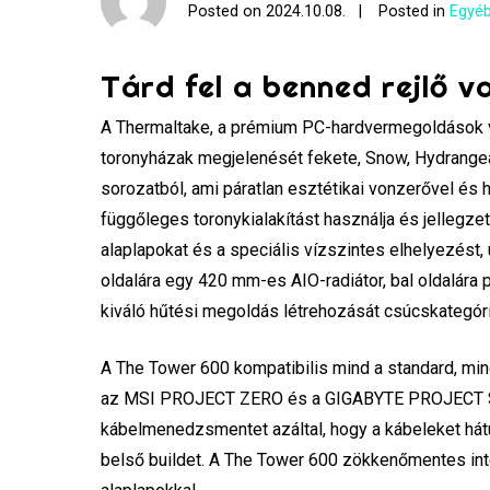
Posted on
2024.10.08.
Posted in
Egyéb
Tárd fel a benned rejlő v
A Thermaltake, a prémium PC-hardvermegoldások v
toronyházak megjelenését fekete, Snow, Hydrangea
sorozatból, ami páratlan esztétikai vonzerővel és 
függőleges toronykialakítást használja és jellegzet
alaplapokat és a speciális vízszintes elhelyezést, 
oldalára egy 420 mm-es AIO-radiátor, bal oldalára
kiváló hűtési megoldás létrehozását csúcskategór
A The Tower 600 kompatibilis mind a standard, mind
az MSI PROJECT ZERO és a GIGABYTE PROJECT STEA
kábelmenedzsmentet azáltal, hogy a kábeleket hátulr
belső buildet. A The Tower 600 zökkenőmentes inte