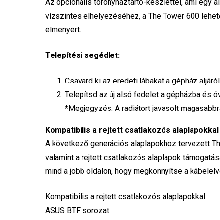
Az opcionális toronyháztartó-készlettel, ami egy a
vízszintes elhelyezéséhez, a The Tower 600 lehet
élményért.
Telepítési segédlet:
Csavard ki az eredeti lábakat a gépház aljáról
Telepítsd az új alsó fedelet a gépházba és ó
*Megjegyzés: A radiátort javasolt magasabbra
Kompatibilis a rejtett csatlakozós alaplapokkal
A következő generációs alaplapokhoz tervezett Th
valamint a rejtett csatlakozós alaplapok támogatását
mind a jobb oldalon, hogy megkönnyítse a kábelelv
Kompatibilis a rejtett csatlakozós alaplapokkal:
ASUS BTF sorozat