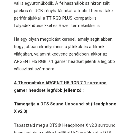
val is együttműködik. A felhasználók szinkronizált
játékos és RGB fényhatásaikat a többi Thermaltake
perifériájukkal, a TT RGB PLUS kompatibilis
folyadékhűtéseikkel és Razer termékeikkel is.
Ha egy olyan megoldást keresel, amely segít abban,
hogy jobban elmélyülhess a játékok és a filmek
világában, valamint kedvenc zenéidben, akkor az
ARGENT H5 RGB 7.1 gamer headset jelenti a legjobb
választást számodra.
A Thermaltake ARGENT H5 RGB 7.1 surround
gamer headset legfőbb jellemzői:
Támogatja a DTS Sound Unbound-ot (Headphone:
X v2.0)
Tapasztald meg a DTS® Headphone:X v2.0 surround
hangzást és az előre beállított EQ profilokat a DTS