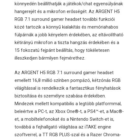
könnyedén beállíthatják a játékok/chat egyensúlyának
hangerejét és a mikrofon erősségét. Az ARGENT H5
RGB 7.1 surround gamer headset további funkciói
közé tartozik a könnyű kialakítás és memóriahabos
fülpárnák a jobb kényelem érdekében, az eltávolítható
kétirányú mikrofon a tiszta hangzás érdekében és a
15 fokozatú fejpánt beállítás, hogy tökéletesen
illeszkedjen bármilyen fejmérethez.
Az ARGENT H5 RGB 7.1 surround gamer headset
emellett 16,8 millió színben pompázó, kétzónás RGB
világítással is rendelkezik a fantasztikus fényhatások
biztosítása és személyre szabása érdekében.
Mindezek mellett kompatibilis a legtöbb platformmal,
beleértve a PC-t, az Xbox One®-t, a PS4™-et, a Mac®-
et, a mobiltelefonokat és a Nintendo Switch-et is,
továbbá a fejhallgató világítása az iTAKE engine
szoftverrel, a TT RGB PLUS-szal és a Razer Chroma-