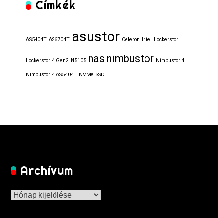
Címkék
asustor
AS5404T
AS6704T
Celeron
Intel
Lockerstor
nas
nimbustor
Lockerstor 4 Gen2
N5105
Nimbustor 4
Nimbustor 4 AS5404T
NVMe
SSD
Archívum
Archívum