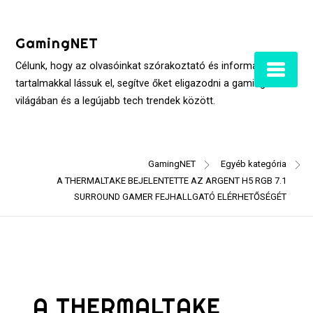
Skip
to
GamingNET
content
Célunk, hogy az olvasóinkat szórakoztató és informatív
tartalmakkal lássuk el, segítve őket eligazodni a gaming
világában és a legújabb tech trendek között.
GamingNET
Egyéb kategória
A THERMALTAKE BEJELENTETTE AZ ARGENT H5 RGB 7.1
SURROUND GAMER FEJHALLGATÓ ELÉRHETŐSÉGÉT
A THERMALTAKE