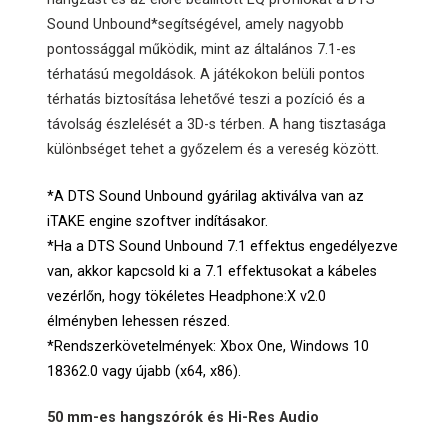
Sound Unbound*segítségével, amely nagyobb
pontossággal működik, mint az általános 7.1-es
térhatású megoldások. A játékokon belüli pontos
térhatás biztosítása lehetővé teszi a pozíció és a
távolság észlelését a 3D-s térben. A hang tisztasága
különbséget tehet a győzelem és a vereség között.
*A DTS Sound Unbound gyárilag aktiválva van az
iTAKE engine szoftver indításakor.
*Ha a DTS Sound Unbound 7.1 effektus engedélyezve
van, akkor kapcsold ki a 7.1 effektusokat a kábeles
vezérlőn, hogy tökéletes Headphone:X v2.0
élményben lehessen részed.
*Rendszerkövetelmények: Xbox One, Windows 10
18362.0 vagy újabb (x64, x86).
50 mm-es hangszórók és Hi-Res Audio