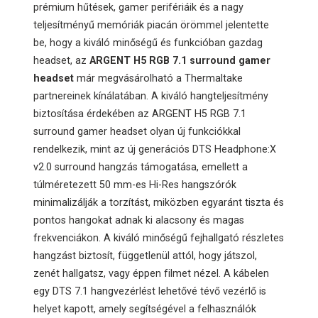
prémium hűtések, gamer perifériáik és a nagy
teljesítményű memóriák piacán örömmel jelentette
be, hogy a kiváló minőségű és funkcióban gazdag
headset, az
ARGENT H5 RGB 7.1 surround gamer
headset
már megvásárolható a Thermaltake
partnereinek kínálatában. A kiváló hangteljesítmény
biztosítása érdekében az ARGENT H5 RGB 7.1
surround gamer headset olyan új funkciókkal
rendelkezik, mint az új generációs DTS Headphone:X
v2.0 surround hangzás támogatása, emellett a
túlméretezett 50 mm-es Hi-Res hangszórók
minimalizálják a torzítást, miközben egyaránt tiszta és
pontos hangokat adnak ki alacsony és magas
frekvenciákon. A kiváló minőségű fejhallgató részletes
hangzást biztosít, függetlenül attól, hogy játszol,
zenét hallgatsz, vagy éppen filmet nézel. A kábelen
egy DTS 7.1 hangvezérlést lehetővé tévő vezérlő is
helyet kapott, amely segítségével a felhasználók