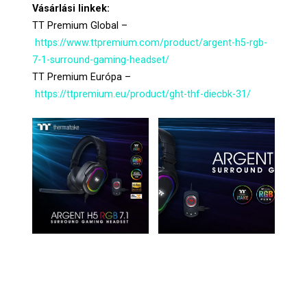
Vásárlási linkek:
TT Premium Global –
https://www.ttpremium.com/product/argent-h5-rgb-
7-1-surround-gaming-headset/
TT Premium Európa –
https://ttpremium.eu/product/ght-thf-diecbk-31/