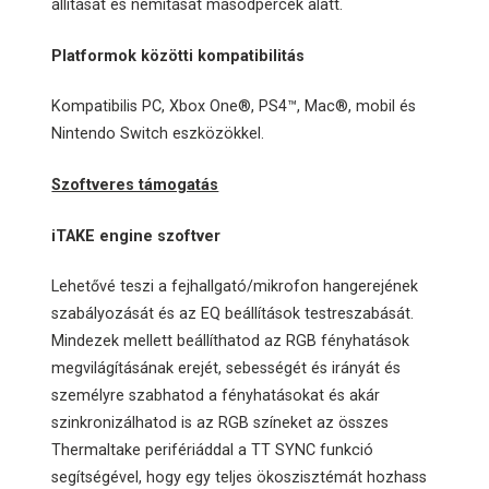
állítását és némítását másodpercek alatt.
Platformok közötti kompatibilitás
Kompatibilis PC, Xbox One®, PS4™, Mac®, mobil és
Nintendo Switch eszközökkel.
Szoftveres támogatás
iTAKE engine szoftver
Lehetővé teszi a fejhallgató/mikrofon hangerejének
szabályozását és az EQ beállítások testreszabását.
Mindezek mellett beállíthatod az RGB fényhatások
megvilágításának erejét, sebességét és irányát és
személyre szabhatod a fényhatásokat és akár
szinkronizálhatod is az RGB színeket az összes
Thermaltake perifériáddal a TT SYNC funkció
segítségével, hogy egy teljes ökoszisztémát hozhass