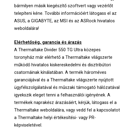
bármilyen másik kiegészítő szoftvert vagy vezérlőt
telepíteni kéne. További információért látogass el az
ASUS, a GIGABYTE, az MSI és az ASRock hivatalos
weboldalára!
Elérhetőség, garancia és árazás
A Thermaltake Divider 550 TG Ultra közepes
toronyház már elérhető a Thermaltake világszerte
működő hivatalos kiskereskedelmi és disztribútori
csatornáinak kínálatában. A termék hároméves
garanciájával és a Thermaltake világszerte nyújtott
ügyfélszolgálatával és műszaki támogató hálózatával
igyekszik eleget tenni a felhasználói igényének. A
termékek naprakész árazásáért, kérjük, látogass el a
Thermaltake weboldalára, vagy vedd fel a kapcsolatot
a Thermaltake helyi értékesítési- vagy PR-
képviseletével.