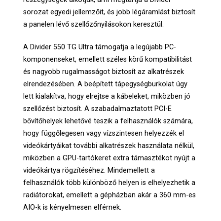
sorozat egyedi jellemzőit, és jobb légáramlást biztosít
a panelen lévő szellőzőnyílásokon keresztül.
A Divider 550 TG Ultra támogatja a legújabb PC-
komponenseket, emellett széles körű kompatibilitást
és nagyobb rugalmasságot biztosít az alkatrészek
elrendezésében. A beépített tápegységburkolat úgy
lett kialakítva, hogy elrejtse a kábeleket, miközben jó
szellőzést biztosít. A szabadalmaztatott PCI-E
bővítőhelyek lehetővé teszik a felhasználók számára,
hogy függőlegesen vagy vízszintesen helyezzék el
videókártyáikat további alkatrészek használata nélkül,
miközben a GPU-tartókeret extra támasztékot nyújt a
videókártya rögzítéséhez. Mindemellett a
felhasználók több különböző helyen is elhelyezhetik a
radiátorokat, emellett a gépházban akár a 360 mm-es
AIO-k is kényelmesen elférnek.