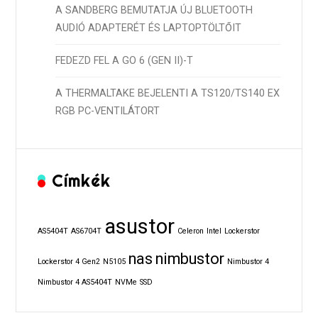
A SANDBERG BEMUTATJA ÚJ BLUETOOTH
AUDIÓ ADAPTERÉT ÉS LAPTOPTÖLTŐIT
FEDEZD FEL A GO 6 (GEN II)-T
A THERMALTAKE BEJELENTI A TS120/TS140 EX
RGB PC-VENTILÁTORT
Címkék
asustor
AS5404T
AS6704T
Celeron
Intel
Lockerstor
nas
nimbustor
Lockerstor 4 Gen2
N5105
Nimbustor 4
Nimbustor 4 AS5404T
NVMe
SSD