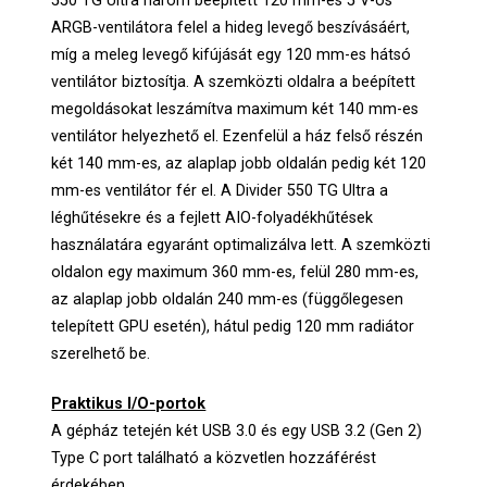
550 TG Ultra három beépített 120 mm-es 5 V-os
ARGB-ventilátora felel a hideg levegő beszívásáért,
míg a meleg levegő kifújását egy 120 mm-es hátsó
ventilátor biztosítja. A szemközti oldalra a beépített
megoldásokat leszámítva maximum két 140 mm-es
ventilátor helyezhető el. Ezenfelül a ház felső részén
két 140 mm-es, az alaplap jobb oldalán pedig két 120
mm-es ventilátor fér el. A Divider 550 TG Ultra a
léghűtésekre és a fejlett AIO-folyadékhűtések
használatára egyaránt optimalizálva lett. A szemközti
oldalon egy maximum 360 mm-es, felül 280 mm-es,
az alaplap jobb oldalán 240 mm-es (függőlegesen
telepített GPU esetén), hátul pedig 120 mm radiátor
szerelhető be.
Praktikus I/O-portok
A gépház tetején két USB 3.0 és egy USB 3.2 (Gen 2)
Type C port található a közvetlen hozzáférést
érdekében.