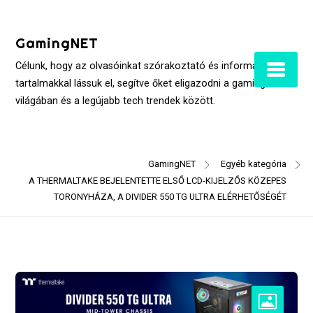
Skip
to
GamingNET
content
Célunk, hogy az olvasóinkat szórakoztató és informatív
tartalmakkal lássuk el, segítve őket eligazodni a gaming
világában és a legújabb tech trendek között.
GamingNET
Egyéb kategória
A THERMALTAKE BEJELENTETTE ELSŐ LCD-KIJELZŐS KÖZEPES
TORONYHÁZA, A DIVIDER 550 TG ULTRA ELÉRHETŐSÉGÉT