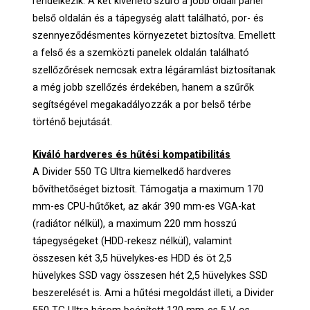
rendelkezik. A két kivehető szűrő a jobb oldali panel
belső oldalán és a tápegység alatt található, por- és
szennyeződésmentes környezetet biztosítva. Emellett
a felső és a szemközti panelek oldalán található
szellőzőrések nemcsak extra légáramlást biztosítanak
a még jobb szellőzés érdekében, hanem a szűrők
segítségével megakadályozzák a por belső térbe
történő bejutását.
Kiváló hardveres és hűtési kompatibilitás
A Divider 550 TG Ultra kiemelkedő hardveres
bővíthetőséget biztosít. Támogatja a maximum 170
mm-es CPU-hűtőket, az akár 390 mm-es VGA-kat
(radiátor nélkül), a maximum 220 mm hosszú
tápegységeket (HDD-rekesz nélkül), valamint
összesen két 3,5 hüvelykes-es HDD és öt 2,5
hüvelykes SSD vagy összesen hét 2,5 hüvelykes SSD
beszerelését is. Ami a hűtési megoldást illeti, a Divider