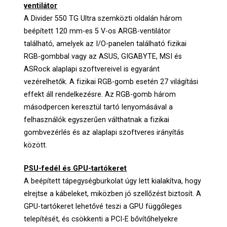
ventilátor
A Divider 550 TG Ultra szemközti oldalán három
beépített 120 mm-es 5 V-os ARGB-ventilátor
található, amelyek az I/O-panelen található fizikai
RGB-gombbal vagy az ASUS, GIGABYTE, MSI és
ASRock alaplapi szoftvereivel is egyaránt
vezérelhetők. A fizikai RGB-gomb esetén 27 világítási
effekt áll rendelkezésre. Az RGB-gomb három
másodpercen keresztül tartó lenyomásával a
felhasználók egyszerűen válthatnak a fizikai
gombvezérlés és az alaplapi szoftveres irányítás
között.
PSU-fedél és GPU-tartókeret
A beépített tápegységburkolat úgy lett kialakítva, hogy
elrejtse a kábeleket, miközben jó szellőzést biztosít. A
GPU-tartókeret lehetővé teszi a GPU függőleges
telepítését, és csökkenti a PCI-E bővítőhelyekre