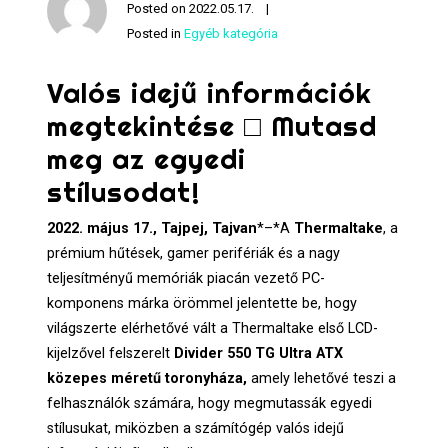
Posted on
2022.05.17.
Posted in
Egyéb kategória
Valós idejű információk
megtekintése □ Mutasd
meg az egyedi
stílusodat!
2022. május 17., Tajpej, Tajvan
*–*A
Thermaltake
, a
prémium hűtések, gamer perifériák és a nagy
teljesítményű memóriák piacán vezető PC-
komponens márka örömmel jelentette be, hogy
világszerte elérhetővé vált a Thermaltake első LCD-
kijelzővel felszerelt
Divider 550 TG Ultra ATX
közepes méretű toronyháza,
amely lehetővé teszi a
felhasználók számára, hogy megmutassák egyedi
stílusukat, miközben a számítógép valós idejű