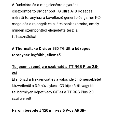
A funkcióra és a megjelenésre egyaránt
összpontosító Divider 550 TG Ultra ATX közepes
méretű toronyház a következő generációs gamer PC-
megoldás a rajongók és a játékosok számára, amely
minden szempontból elégedetté teszi a
felhasználókat.
A Thermaltake Divider 550 TG Ultra közepes
toronyház legfőbb jellemzői:
Teljesen személyre szabható a TT RGB Plus 2.0-
val
Ellenőrizd a frekvenciát és a valós idejű hőmérsékletet
közvetlenül a 3,9 hüvelykes LCD-kijelzőről, vagy tölts
fel bármilyen képet vagy GIF-et a TT RGB Plus 2.0
szoftverrel!
Három beépített 120 mm-es 5 V-os ARGB-