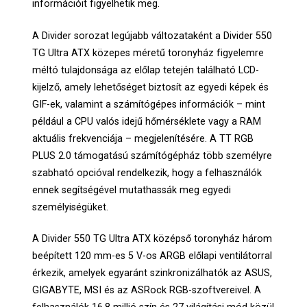
információit figyelhetik meg.
A Divider sorozat legújabb változataként a Divider 550
TG Ultra ATX közepes méretű toronyház figyelemre
méltó tulajdonsága az előlap tetején található LCD-
kijelző, amely lehetőséget biztosít az egyedi képek és
GIF-ek, valamint a számítógépes információk – mint
például a CPU valós idejű hőmérséklete vagy a RAM
aktuális frekvenciája – megjelenítésére. A TT RGB
PLUS 2.0 támogatású számítógépház több személyre
szabható opcióval rendelkezik, hogy a felhasználók
ennek segítségével mutathassák meg egyedi
személyiségüket.
A Divider 550 TG Ultra ATX középső toronyház három
beépített 120 mm-es 5 V-os ARGB előlapi ventilátorral
érkezik, amelyek egyaránt szinkronizálhatók az ASUS,
GIGABYTE, MSI és az ASRock RGB-szoftvereivel. A