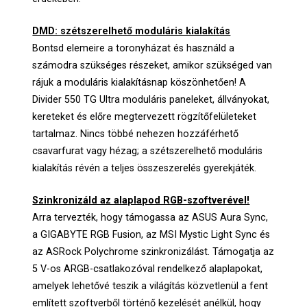
DMD: szétszerelhető moduláris kialakítás
Bontsd elemeire a toronyházat és használd a
számodra szükséges részeket, amikor szükséged van
rájuk a moduláris kialakításnap köszönhetően! A
Divider 550 TG Ultra moduláris paneleket, állványokat,
kereteket és előre megtervezett rögzítőfelületeket
tartalmaz. Nincs többé nehezen hozzáférhető
csavarfurat vagy hézag; a szétszerelhető moduláris
kialakítás révén a teljes összeszerelés gyerekjáték.
Szinkronizáld az alaplapod RGB-szoftverével!
Arra tervezték, hogy támogassa az ASUS Aura Sync,
a GIGABYTE RGB Fusion, az MSI Mystic Light Sync és
az ASRock Polychrome szinkronizálást. Támogatja az
5 V-os ARGB-csatlakozóval rendelkező alaplapokat,
amelyek lehetővé teszik a világítás közvetlenül a fent
említett szoftverből történő kezelését anélkül, hogy