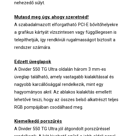
nehezedő súlyt.
Mutasd meg úgy, ahogy szeretnéd!
A szabadalmazott elforgatható PCI-E bővítőhelyekre
a grafikus kártyát vízszintesen vagy függőlegesen is
telepíthetjük, így rendkívüli rugalmasságot biztosít a
rendszer számára.
Edzett üveglapok
A Divider 550 TG Ultra oldalán három 3 mm-es
üveglap található, amely vastagabb kialakítással és
nagyobb karcállósággal rendelkezik, mint egy
hagyományos akril. Az ablakos kialakítás emellett
lehetővé teszi, hogy az összes belső alkatrészt teljes
RGB pompájában csodálhasd meg.
Kiemelkedő porszűrés
A Divider 550 TG Ultra jól átgondolt porszűréssel