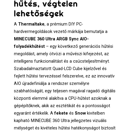
hűtés, végtelen
lehetőségek
A
Thermaltake
, a prémium DIY PC-
hardvermegoldások vezető márkája bemutatja a
MINECUBE 360 Ultra ARGB Sync AIO-
folyadékhűtést
– egy következő generációs hűtési
megoldást, amely ötvözi a művészi kifejezést, az
intelligens funkcionalitást és a csúcsteljesítményt.
Szabadalmaztatott Quad-LCD Cube kijelzővel és
fejlett hűtési tervezéssel felszerelve, ez az innovatív
AIO újradefiniálja a rendszer személyre
szabhatóságát, egy teljesen magával ragadó digitális
központi elemmé alakítva a CPU-hűtést azoknak a
gépépítőknek, akik az esztétikát és a pontosságot
egyaránt értékelik. A
fekete
és
Snow
kivitelben
kapható MINECUBE 360 Ultra jellegzetes vizuális
mélységet és kivételes hűtési hatékonyságot biztosít