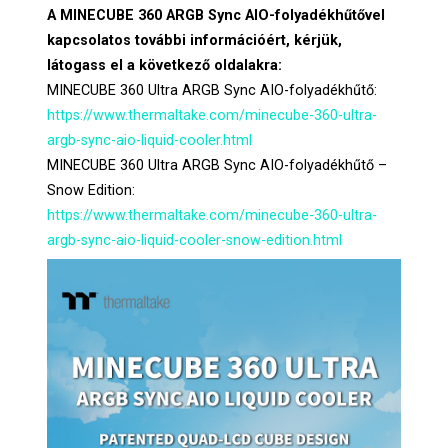
A MINECUBE 360 ARGB Sync AIO-folyadékhűtővel
kapcsolatos további információért, kérjük,
látogass el a következő oldalakra:
MINECUBE 360 Ultra ARGB Sync AIO-folyadékhűtő:
https://www.thermaltake.com/minecube-360-ultra-
argb-sync-aio-liquid-cooler.html
MINECUBE 360 Ultra ARGB Sync AIO-folyadékhűtő –
Snow Edition:
https://www.thermaltake.com/minecube-360-ultra-
argb-sync-aio-liquid-cooler-snow-edition.html