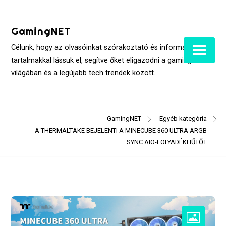
Skip
to
GamingNET
content
Célunk, hogy az olvasóinkat szórakoztató és informatív
tartalmakkal lássuk el, segítve őket eligazodni a gaming
világában és a legújabb tech trendek között.
GamingNET
Egyéb kategória
A THERMALTAKE BEJELENTI A MINECUBE 360 ULTRA ARGB
SYNC AIO-FOLYADÉKHŰTŐT