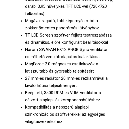
darab, 3,95 hüvelykes TFT LCD-vel (720×720
felbontás)
Magával ragadó, többképernyős mód a
zökkenőmentes panorámás látványhoz
TT LCD Screen szoftver fejlett testreszabással
és dinamikus, előre konfigurált beállításokkal
Három SWAFAN EX12 ARGB Sync ventilátor
cserélhető ventilátorlapátos kialakítással
MagForce 2.0 mágneses csatlakozók a
letisztultabb és gyorsabb telepítésért
27 mm-es radiátor 20 mm-es rézkamrával a
kiváló hűtési teljesítményért
Beépített, 3500 RPM-es VRM-ventilátor a
célzott alaplap- és komponenshűtéshez
Kompatibilitás a népszerű alaplapi
szinkronizációs szoftverekkel az egységes
világításvezérléshez