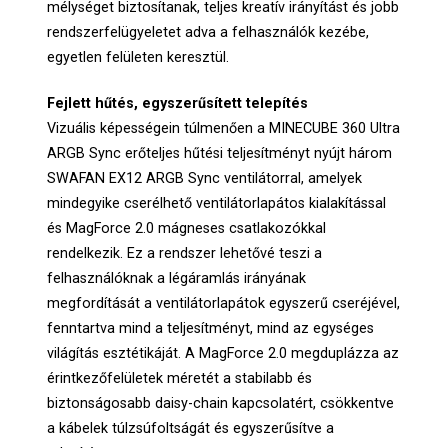
mélységet biztosítanak, teljes kreatív irányítást és jobb
rendszerfelügyeletet adva a felhasználók kezébe,
egyetlen felületen keresztül.
Fejlett hűtés, egyszerűsített telepítés
Vizuális képességein túlmenően a MINECUBE 360 Ultra
ARGB Sync erőteljes hűtési teljesítményt nyújt három
SWAFAN EX12 ARGB Sync ventilátorral, amelyek
mindegyike cserélhető ventilátorlapátos kialakítással
és MagForce 2.0 mágneses csatlakozókkal
rendelkezik. Ez a rendszer lehetővé teszi a
felhasználóknak a légáramlás irányának
megfordítását a ventilátorlapátok egyszerű cseréjével,
fenntartva mind a teljesítményt, mind az egységes
világítás esztétikáját. A MagForce 2.0 megduplázza az
érintkezőfelületek méretét a stabilabb és
biztonságosabb daisy-chain kapcsolatért, csökkentve
a kábelek túlzsúfoltságát és egyszerűsítve a