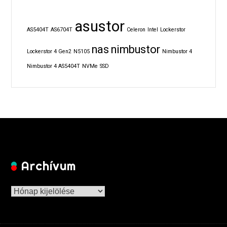
asustor
AS5404T
AS6704T
Celeron
Intel
Lockerstor
nas
nimbustor
Lockerstor 4 Gen2
N5105
Nimbustor 4
Nimbustor 4 AS5404T
NVMe
SSD
Archívum
Archívum