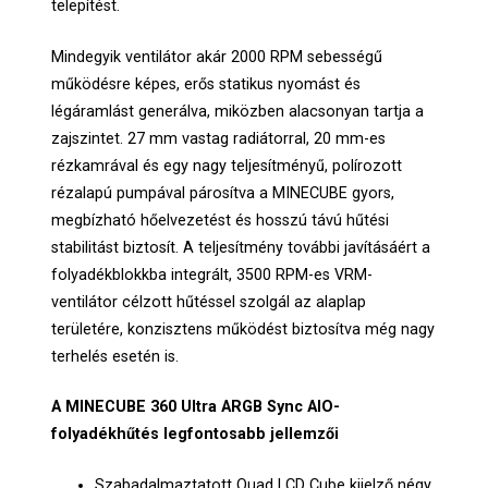
telepítést.
Mindegyik ventilátor akár 2000 RPM sebességű
működésre képes, erős statikus nyomást és
légáramlást generálva, miközben alacsonyan tartja a
zajszintet. 27 mm vastag radiátorral, 20 mm-es
rézkamrával és egy nagy teljesítményű, polírozott
rézalapú pumpával párosítva a MINECUBE gyors,
megbízható hőelvezetést és hosszú távú hűtési
stabilitást biztosít. A teljesítmény további javításáért a
folyadékblokkba integrált, 3500 RPM-es VRM-
ventilátor célzott hűtéssel szolgál az alaplap
területére, konzisztens működést biztosítva még nagy
terhelés esetén is.
A MINECUBE 360 Ultra ARGB Sync AIO-
folyadékhűtés legfontosabb jellemzői
Szabadalmaztatott Quad LCD Cube kijelző négy