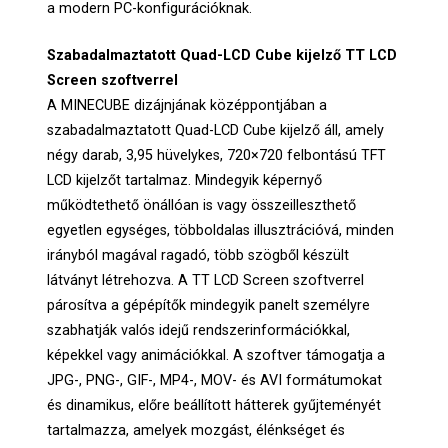
a modern PC-konfigurációknak.
Szabadalmaztatott Quad-LCD Cube kijelző TT LCD
Screen szoftverrel
A MINECUBE dizájnjának középpontjában a
szabadalmaztatott Quad-LCD Cube kijelző áll, amely
négy darab, 3,95 hüvelykes, 720×720 felbontású TFT
LCD kijelzőt tartalmaz. Mindegyik képernyő
működtethető önállóan is vagy összeilleszthető
egyetlen egységes, többoldalas illusztrációvá, minden
irányból magával ragadó, több szögből készült
látványt létrehozva. A TT LCD Screen szoftverrel
párosítva a gépépítők mindegyik panelt személyre
szabhatják valós idejű rendszerinformációkkal,
képekkel vagy animációkkal. A szoftver támogatja a
JPG-, PNG-, GIF-, MP4-, MOV- és AVI formátumokat
és dinamikus, előre beállított hátterek gyűjteményét
tartalmazza, amelyek mozgást, élénkséget és