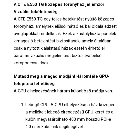
A CTE E550 TG közepes toronyház jellemzői
Vizuális tökéletesség
A CTE E550 TG egy teljes betekintést nyújtó közepes
toronyház, amelynek elülső, hátsó és bal oldala edzett
üveglapokkal rendelkezik. Ezek a kristálytiszta panelek
kimagasló betekintést biztosítanak, amely általában
csak a nyitott kialakítású házak esetén érhető el,
páratlan vizuális megjelenítést biztosítva belső
komponenseidnek.
Mutasd meg a magad módján! Háromféle GPU-
telepítési lehetőség
A GPU elhelyezésének három különböző módja van:
Lebegő GPU: A GPU elhelyezése a ház közepén
a mellékelt lebegő elrendezésű GPU-keret és a
külön megvásárolható 400 mm hosszú PCI-e
4.0 riser kábelünk segítségével.