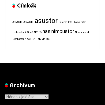
Címkék
asustor
AS5404T
AS6704T
Celeron
Intel
Lockerstor
nas
nimbustor
Lockerstor 4 Gen2
N5105
Nimbustor 4
Nimbustor 4 AS5404T
NVMe
SSD
Archívum
Archívum