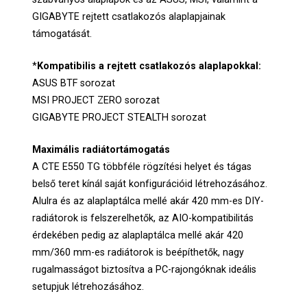
GIGABYTE rejtett csatlakozós alaplapjainak
támogatását.
*
Kompatibilis a rejtett csatlakozós alaplapokkal:
ASUS BTF sorozat
MSI PROJECT ZERO sorozat
GIGABYTE PROJECT STEALTH sorozat
Maximális radiátortámogatás
A CTE E550 TG többféle rögzítési helyet és tágas
belső teret kínál saját konfigurációid létrehozásához.
Alulra és az alaplaptálca mellé akár 420 mm-es DIY-
radiátorok is felszerelhetők, az AIO-kompatibilitás
érdekében pedig az alaplaptálca mellé akár 420
mm/360 mm-es radiátorok is beépíthetők, nagy
rugalmasságot biztosítva a PC-rajongóknak ideális
setupjuk létrehozásához.