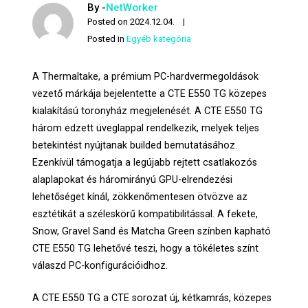
By -
NetWorker
Posted on
2024.12.04.
Posted in
Egyéb kategória
A Thermaltake, a prémium PC-hardvermegoldások
vezető márkája bejelentette a CTE E550 TG közepes
kialakítású toronyház megjelenését. A CTE E550 TG
három edzett üveglappal rendelkezik, melyek teljes
betekintést nyújtanak builded bemutatásához.
Ezenkívül támogatja a legújabb rejtett csatlakozós
alaplapokat és háromirányú GPU-elrendezési
lehetőséget kínál, zökkenőmentesen ötvözve az
esztétikát a széleskörű kompatibilitással. A fekete,
Snow, Gravel Sand és Matcha Green színben kapható
CTE E550 TG lehetővé teszi, hogy a tökéletes színt
válaszd PC-konfigurációidhoz.
A CTE E550 TG a CTE sorozat új, kétkamrás, közepes