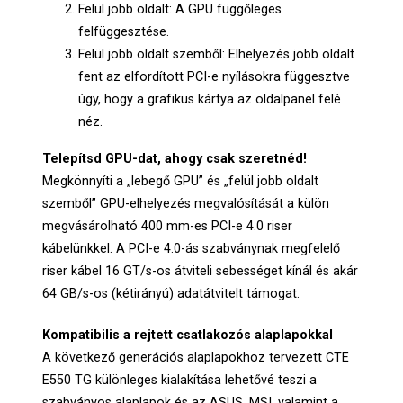
Felül jobb oldalt: A GPU függőleges
felfüggesztése.
Felül jobb oldalt szemből: Elhelyezés jobb oldalt
fent az elfordított PCI-e nyílásokra függesztve
úgy, hogy a grafikus kártya az oldalpanel felé
néz.
Telepítsd GPU-dat, ahogy csak szeretnéd!
Megkönnyíti a „lebegő GPU” és „felül jobb oldalt
szemből” GPU-elhelyezés megvalósítását a külön
megvásárolható 400 mm-es PCI-e 4.0 riser
kábelünkkel. A PCI-e 4.0-ás szabványnak megfelelő
riser kábel 16 GT/s-os átviteli sebességet kínál és akár
64 GB/s-os (kétirányú) adatátvitelt támogat.
Kompatibilis a rejtett csatlakozós alaplapokkal
A következő generációs alaplapokhoz tervezett CTE
E550 TG különleges kialakítása lehetővé teszi a
szabványos alaplapok és az ASUS, MSI, valamint a