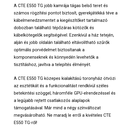
A CTE E550 TG jobb kamrája tágas belső teret és
számos rögzítési pontot biztosít, gyerekjátékká téve a
kábelmenedzsmentet a kiegészítőket tartalmazó
dobozban található tépőzáras kötözők és
kábelkötegelők segítségével. Ezenkívül a ház tetején,
alján és jobb oldalán található eltávolítható szűrők
optimális porvédelmet biztosítanak a
komponenseknek és könnyedén levehetők a
tisztításhoz, javítva a telepítés élményét.
A CTE E550 TG közepes kialakítású toronyház ötvözi
az esztétikát és a funkcionalitást rendkívül széles
betekintési szöggel, háromféle GPU-elrendezéssel és
a legújabb rejtett csatlakozós alaplapok
támogatásával. Már mind a négy színváltozat
megvásárolható. Ne maradj le erről a kivételes CTE
E550 TG-ről!