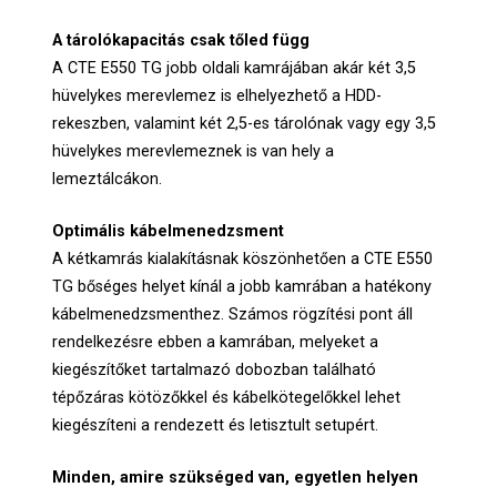
A tárolókapacitás csak tőled függ
A CTE E550 TG jobb oldali kamrájában akár két 3,5
hüvelykes merevlemez is elhelyezhető a HDD-
rekeszben, valamint két 2,5-es tárolónak vagy egy 3,5
hüvelykes merevlemeznek is van hely a
lemeztálcákon.
Optimális kábelmenedzsment
A kétkamrás kialakításnak köszönhetően a CTE E550
TG bőséges helyet kínál a jobb kamrában a hatékony
kábelmenedzsmenthez. Számos rögzítési pont áll
rendelkezésre ebben a kamrában, melyeket a
kiegészítőket tartalmazó dobozban található
tépőzáras kötözőkkel és kábelkötegelőkkel lehet
kiegészíteni a rendezett és letisztult setupért.
Minden, amire szükséged van, egyetlen helyen