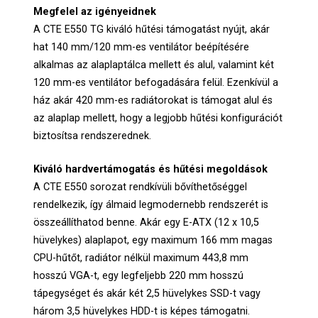
Megfelel az igényeidnek
A CTE E550 TG kiváló hűtési támogatást nyújt, akár
hat 140 mm/120 mm-es ventilátor beépítésére
alkalmas az alaplaptálca mellett és alul, valamint két
120 mm-es ventilátor befogadására felül. Ezenkívül a
ház akár 420 mm-es radiátorokat is támogat alul és
az alaplap mellett, hogy a legjobb hűtési konfigurációt
biztosítsa rendszerednek.
Kiváló hardvertámogatás és hűtési megoldások
A CTE E550 sorozat rendkívüli bővíthetőséggel
rendelkezik, így álmaid legmodernebb rendszerét is
összeállíthatod benne. Akár egy E-ATX (12 x 10,5
hüvelykes) alaplapot, egy maximum 166 mm magas
CPU-hűtőt, radiátor nélkül maximum 443,8 mm
hosszú VGA-t, egy legfeljebb 220 mm hosszú
tápegységet és akár két 2,5 hüvelykes SSD-t vagy
három 3,5 hüvelykes HDD-t is képes támogatni.