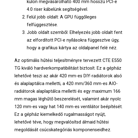
külön megvásárolható 400 mm hosszú PCI-e
4.0 riser kábelünk segítségével.
Felül jobb oldalt: A GPU függőleges
felfüggesztése.
Jobb oldalt szemből: Elhelyezés jobb oldalt fent
az elfordított PCI-e nyílásokra függesztve úgy,
hogy a grafikus kártya az oldalpanel felé néz.
Az optimális hűtési teljesítményre tervezett CTE E550
TG kiváló hardverkompatibilitást biztosít. Ez a gépház
lehetővé teszi az akár 420 mm-es DIY-radiátorok alsó
és alaplaptálca melletti, a 420 mm/360 mm-es AIO-
radiátorok alaplaptálca melletti és egy maximum 166
mm magas léghűtő beszerelését, valamint akár nyolc
120 mm-es vagy hat 140 mm-es ventilátor beépítését.
Ez a gépház kiemelkedő rugalmasságot nyújt,
lehetővé téve, hogy megvalósítsd álmaid hűtési
megoldását csúcskategóriás komponenseidhez.