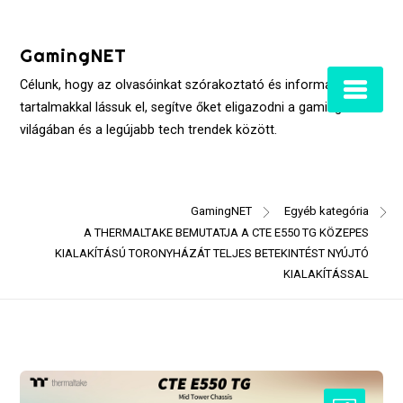
Skip
to
GamingNET
content
Célunk, hogy az olvasóinkat szórakoztató és informatív
tartalmakkal lássuk el, segítve őket eligazodni a gaming
világában és a legújabb tech trendek között.
GamingNET
Egyéb kategória
A THERMALTAKE BEMUTATJA A CTE E550 TG KÖZEPES
KIALAKÍTÁSÚ TORONYHÁZÁT TELJES BETEKINTÉST NYÚJTÓ
KIALAKÍTÁSSAL