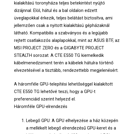
kialakítású toronyháza teljes betekintést nyújtó
dizájnnal. Elöl, hátul és a bal oldalon edzett
üveglapokkal érkezik, teljes belátást biztosítva, ami
jellemzően csak a nyitott kialakítású gépházaknál
látható. Kompatibilis a szabványos és a legújabb
rejtett csatlakozós alaplapokkal, mint az ASUS BTF, az
MSI PROJECT ZERO és a GIGABYTE PROJECT
STEALTH sorozat. A CTE E550 TG kiemelkedik
kábelmenedzsment terén a kábelek hátulra történő
elvezetésével a tisztább, rendezettebb megjelenésért.
A háromféle GPU-telepítési lehetőséggel kialakított
CTE E550 TG lehetővé teszi, hogy a GPU-t
preferenciáid szerint helyezd el.
Háromféle GPU-elrendezés
Lebegő GPU: A GPU elhelyezése a ház közepén
a mellékelt lebegő elrendezésű GPU-keret és a