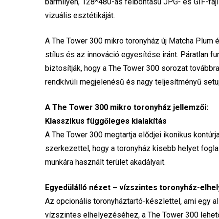
bármilyen, 128*480-as felbontású JPG- és GIF-fájl
vizuális esztétikáját.
A The Tower 300 mikro toronyház új Matcha Plum é
stílus és az innováció egyesítése iránt. Páratlan f
biztosítják, hogy a The Tower 300 sorozat továbbra
rendkívüli megjelenésű és nagy teljesítményű setu
A The Tower 300 mikro toronyház jellemzői:
Klasszikus függőleges kialakítás
A The Tower 300 megtartja elődjei ikonikus kontúrj
szerkezettel, hogy a toronyház kisebb helyet foglal
munkára használt terület akadályait.
Egyedülálló nézet – vízszintes toronyház-elhe
Az opcionális toronyháztartó-készlettel, ami egy a
vízszintes elhelyezéséhez, a The Tower 300 lehet