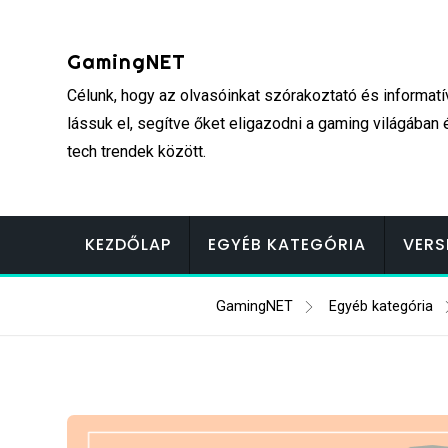
Skip
to
GamingNET
content
Célunk, hogy az olvasóinkat szórakoztató és informatí
lássuk el, segítve őket eligazodni a gaming világában 
tech trendek között.
KEZDŐLAP
EGYÉB KATEGÓRIA
VERS
GamingNET
Egyéb kategória