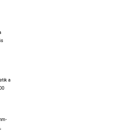
a
is
etik a
300
 mm-
,