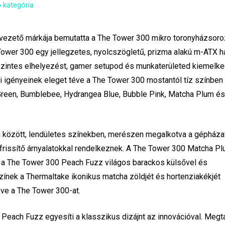
 kategória
ezető márkája bemutatta a The Tower 300 mikro toronyházsoroz
Tower 300 egy jellegzetes, nyolcszögletű, prizma alakú m-ATX h
zszintes elhelyezést, gamer setupod és munkaterületed kiemelk
ai igényeinek eleget téve a The Tower 300 mostantól tíz színben
 Green, Bumblebee, Hydrangea Blue, Bubble Pink, Matcha Plum é
ia között, lendületes színekben, merészen megalkotva a gépházat
 frissítő árnyalatokkal rendelkeznek. A The Tower 300 Matcha P
 a The Tower 300 Peach Fuzz világos barackos külsővel és
zínek a Thermaltake ikonikus matcha zöldjét és hortenziakékjét
éve a The Tower 300-at.
each Fuzz egyesíti a klasszikus dizájnt az innovációval. Megta