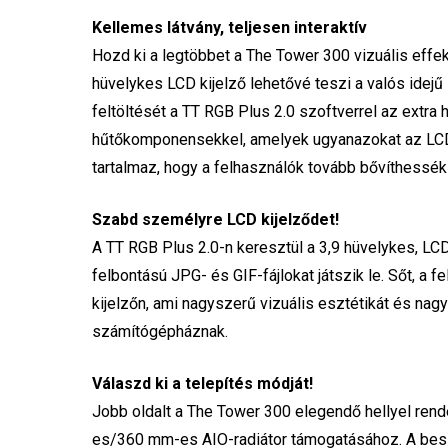
Kellemes látvány, teljesen interaktív
Hozd ki a legtöbbet a The Tower 300 vizuális effek
hüvelykes LCD kijelző lehetővé teszi a valós idejű
feltöltését a TT RGB Plus 2.0 szoftverrel az extra h
hűtőkomponensekkel, amelyek ugyanazokat az LCD k
tartalmaz, hogy a felhasználók tovább bővíthessék 
Szabd személyre LCD kijelződet!
A TT RGB Plus 2.0-n keresztül a 3,9 hüvelykes, LCD
felbontású JPG- és GIF-fájlokat játszik le. Sőt, a f
kijelzőn, ami nagyszerű vizuális esztétikát és na
számítógépháznak.
Válaszd ki a telepítés módját!
Jobb oldalt a The Tower 300 elegendő hellyel re
es/360 mm-es AIO-radiátor támogatásához. A besz