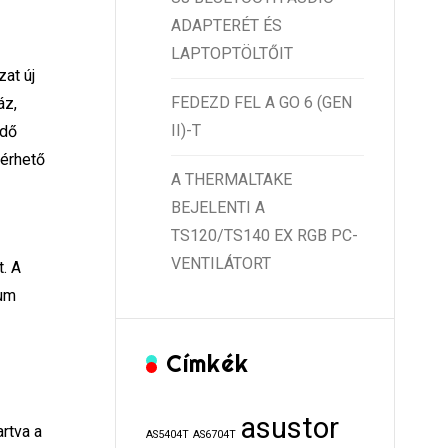
ADAPTERÉT ÉS
LAPTOPTÖLTŐIT
at új
FEDEZD FEL A GO 6 (GEN
áz,
II)-T
edő
 érhető
A THERMALTAKE
s
BEJELENTI A
TS120/TS140 EX RGB PC-
VENTILÁTORT
. A
lum
Címkék
asustor
rtva a
AS5404T
AS6704T