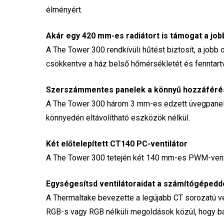
élményért.
Akár egy 420 mm-es radiátort is támogat a job
A The Tower 300 rendkívüli hűtést biztosít, a jobb
csökkentve a ház belső hőmérsékletét és fenntartv
Szerszámmentes panelek a könnyű hozzáféré
A The Tower 300 három 3 mm-es edzett üvegpanellel
könnyedén eltávolítható eszközök nélkül.
Két előtelepített CT140 PC-ventilátor
A The Tower 300 tetején két 140 mm-es PWM-ventilát
Egységesítsd ventilátoraidat a számítógépedde
A Thermaltake bevezette a legújabb CT sorozatú ven
RGB-s vagy RGB nélküli megoldások közül, hogy b