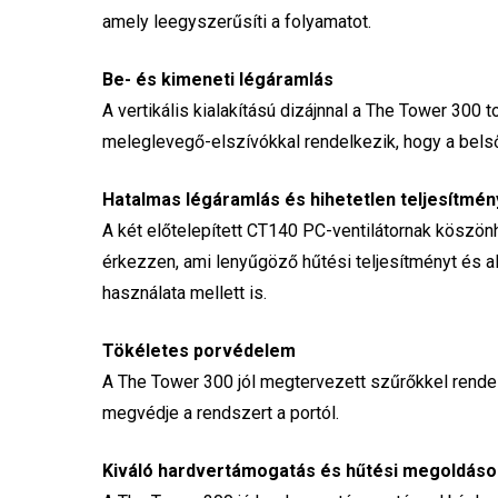
amely leegyszerűsíti a folyamatot.
Be- és kimeneti légáramlás
A vertikális kialakítású dizájnnal a The Tower 30
meleglevegő-elszívókkal rendelkezik, hogy a bels
Hatalmas légáramlás és hihetetlen teljesítmén
A két előtelepített CT140 PC-ventilátornak köszön
érkezzen, ami lenyűgöző hűtési teljesítményt és 
használata mellett is.
Tökéletes porvédelem
A The Tower 300 jól megtervezett szűrőkkel rendelk
megvédje a rendszert a portól.
Kiváló hardvertámogatás és hűtési megoldáso