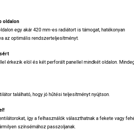
b oldalon
 oldalon egy akár 420 mm-es radiátort is támogat, hatékonyan
a az optimális rendszerteljesítményt.
sért
 érkezik elöl és két perforált panellel mindkét oldalon. Minde
or található, hogy jó hűtési teljesítményt nyújtson.
l!
tilátorokat, így a felhasználók választhatnak a fekete vagy fehé
ármilyen színsémához passzoljanak.