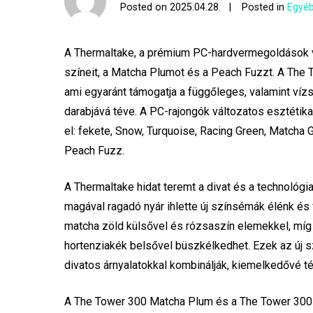
Posted on
2025.04.28.
Posted in
Egyéb
A Thermaltake, a prémium PC-hardvermegoldások v
színeit, a Matcha Plumot és a Peach Fuzzt. A The 
ami egyaránt támogatja a függőleges, valamint ví
darabjává téve. A PC-rajongók változatos esztétik
el: fekete, Snow, Turquoise, Racing Green, Matcha
Peach Fuzz.
A Thermaltake hidat teremt a divat és a technológ
magával ragadó nyár ihlette új színsémák élénk és
matcha zöld külsővel és rózsaszín elemekkel, míg
hortenziakék belsővel büszkélkedhet. Ezek az új s
divatos árnyalatokkal kombinálják, kiemelkedővé t
A The Tower 300 Matcha Plum és a The Tower 300 P