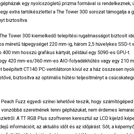
 gépházak egy nyolcszögletű prizma formával is rendelkeznek, ú
l egy extra tartókészlettel a The Tower 300 sorozat támogatja a
yt biztosítva.
The Tower 300 kiemelkedő telepítési rugalmasságot biztosít ide
os méretű tápegységet 220 mm-ig, három 2,5 hüvelykes SSD-t 
b 400 mm hosszú grafikus kártyát, például egy 5090-es GPU-t.
kár egy 420 mm-es/360 mm-es AIO-folyadékhűtés vagy egy 210 
t beépített CT140 PC-ventilátoron kívül ez a ház összesen nyol
tővé, biztosítva az optimális hűtési teljesítményt a csúcskateg
Peach Fuzz egyedi színei lehetővé teszik, hogy számítógéped
g vonzóbbá szeretnének tenni gépházukat, nem érdemes lemarad
zletről. A TT RGB Plus szoftveren keresztül az LCD kijelző kép
jű információit, az aktuális időt és az időjárást. Sőt, a képerny