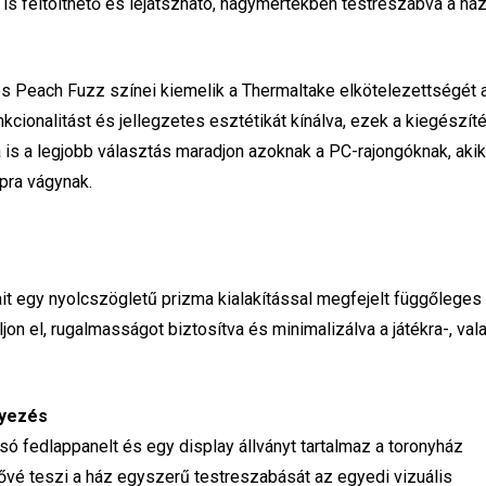
 is feltölthető és lejátszható, nagymértékben testreszabva a há
s Peach Fuzz színei kiemelik a Thermaltake elkötelezettségét 
unkcionalitást és jellegzetes esztétikát kínálva, ezek a kiegészít
 is a legjobb választás maradjon azoknak a PC-rajongóknak, aki
pra vágynak.
ait egy nyolcszögletű prizma kialakítással megfejelt függőleges
jon el, rugalmasságot biztosítva és minimalizálva a játékra-, val
lyezés
lsó fedlappanelt és egy display állványt tartalmaz a toronyház
ővé teszi a ház egyszerű testreszabását az egyedi vizuális