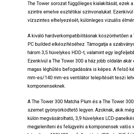
The Tower sorozat függőleges kialakítását, ezek a
szintre emelve esztétikai színvonalukat. Ezenkívü
vízszintes elhelyezését, különleges vizuális élmén
A kiváló hardverkompatibilitásnak köszönhetően a 
PC builded elkészítéséhez. Támogatja a szabvány
három 3,5 hüvelykes HDD-t, valamint egy legfeljeb
Ezenkívül a The Tower 300 a ház jobb oldalán a
magas léghűtés befogadására is képes. A felső ké
mm-es/140 mm-es ventilátor telepítését teszi lehe
komponenseknek.
A The Tower 300 Matcha Plum és a The Tower 300 
szemet gyönyörködtető legyen. Azoknak, akik mé
külön megvásárolható, 3,9 hüvelykes LCD-panelkés
megjeleníteni és felügyelni a komponensek valós ide