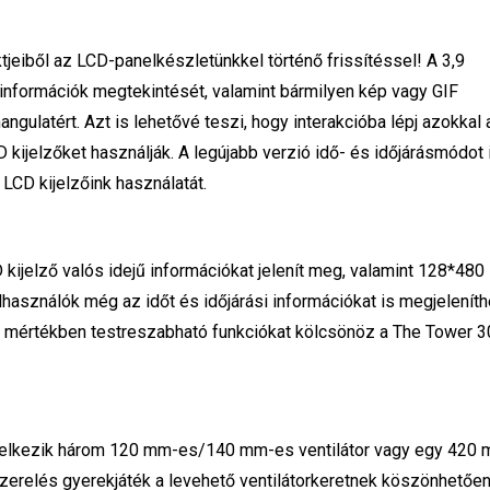
tjeiből az LCD-panelkészletünkkel történő frissítéssel! A 3,9
 információk megtekintését, valamint bármilyen kép vagy GIF
angulatért. Azt is lehetővé teszi, hogy interakcióba lépj azokkal 
ijelzőket használják. A legújabb verzió idő- és időjárásmódot 
LCD kijelzőink használatát.
 kijelző valós idejű információkat jelenít meg, valamint 128*480
elhasználók még az időt és időjárási információkat is megjeleníth
gy mértékben testreszabható funkciókat kölcsönöz a The Tower 
ndelkezik három 120 mm-es/140 mm-es ventilátor vagy egy 420
erelés gyerekjáték a levehető ventilátorkeretnek köszönhetően