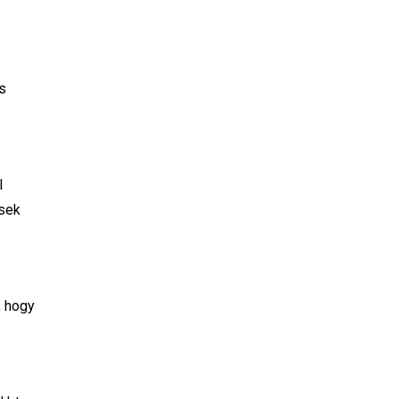
és
l
nsek
, hogy