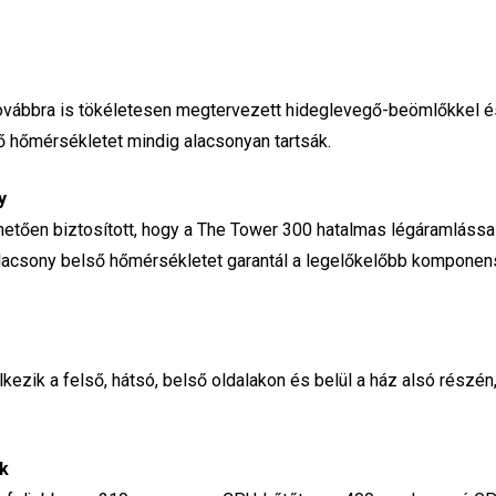
0 továbbra is tökéletesen megtervezett hideglevegő-beömlőkkel 
ő hőmérsékletet mindig alacsonyan tartsák.
y
hetően biztosított, hogy a The Tower 300 hatalmas légáramlássa
alacsony belső hőmérsékletet garantál a legelőkelőbb kompone
ezik a felső, hátsó, belső oldalakon és belül a ház alsó részén
k