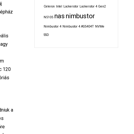
j
Celeron
Intel
Lockerstor
Lockerstor 4 Gen2
 gépház
nas
nimbustor
N5105
Nimbustor 4
Nimbustor 4 AS5404T
NVMe
SSD
ális
vagy
mm
c 120
óriás
niuk a
es
őre