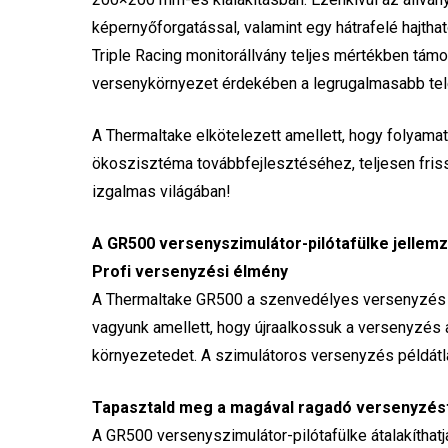
képernyőforgatással, valamint egy hátrafelé hajthat
Triple Racing monitorállvány teljes mértékben tám
versenykörnyezet érdekében a legrugalmasabb tel
A Thermaltake elkötelezett amellett, hogy folyam
ökoszisztéma továbbfejlesztéséhez, teljesen friss
izgalmas világában!
A GR500 versenyszimulátor-pilótafülke jellemz
Profi versenyzési élmény
A Thermaltake GR500 a szenvedélyes versenyzés sz
vagyunk amellett, hogy újraalkossuk a versenyzés a
környezetedet. A szimulátoros versenyzés példátlan
Tapasztald meg a magával ragadó versenyzést
A GR500 versenyszimulátor-pilótafülke átalakíthat