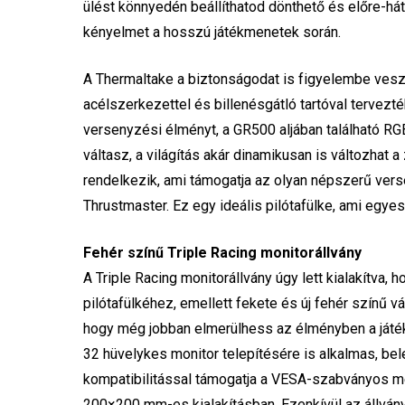
ülést könnyedén beállíthatod dönthető és előre-hát
kényelmet a hosszú játékmenetek során.
A Thermaltake a biztonságodat is figyelembe veszi,
acélszerkezettel és billenésgátló tartóval tervezt
versenyzési élményt, a GR500 aljában található R
váltasz, a világítás akár dinamikusan is változhat 
rendelkezik, ami támogatja az olyan népszerű vers
Thrustmaster. Ez egy ideális pilótafülke, ami egyesí
Fehér színű Triple Racing monitorállvány
A Triple Racing monitorállvány úgy lett kialakítv
pilótafülkéhez, emellett fekete és új fehér színű v
hogy még jobban elmerülhess az élményben a játékt
32 hüvelykes monitor telepítésére is alkalmas, be
kompatibilitással támogatja a VESA-szabványos
200×200 mm-es kialakításban. Ezenkívül az állvá