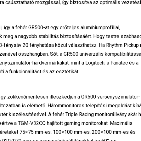
ra csúsztatható mozgással, így biztosítva az optimális vezetés
 így a fehér GR500-at egy erőteljes alumíniumprofillal,
ék meg a nagyobb stabilitás biztosításáért. Hogy testre szabhas
GB-fénysáv 20 fényhatása közül választhatsz. Ha Rhythm Pickup
a zenével összhangban. Sőt, a GR500 univerzális kompatibilitássa
enyszimulátor-hardvermárkákat, mint a Logitech, a Fanatec és a
ti a funkcionalitást és az esztétikát.
a, hogy zökkenőmentesen illeszkedjen a GR500 versenyszimulátor-
áltozatban is elérhető. Hárommonitoros telepítési megoldást kíná
ér kiszélesítésével. A fehér Triple Racing monitorállvány akár 
leértve a TGM-V32CQ hajlított gaming monitorokat. Maximális
 méreteket 75×75 mm-es, 100×100 mm-es, 200×100 mm-es és
ny 920/970 mm-es magasságbeállításokkal és 60°-os