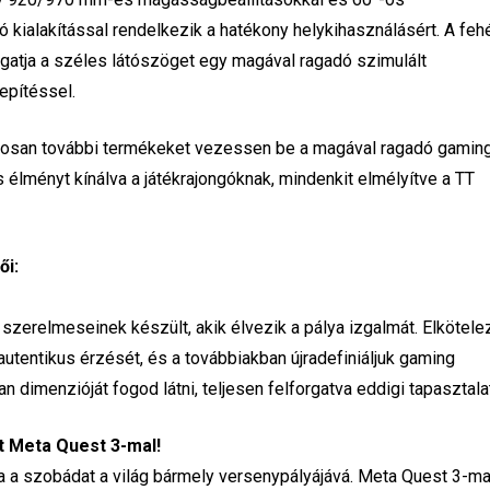
ó kialakítással rendelkezik a hatékony helykihasználásért. A feh
ogatja a széles látószöget egy magával ragadó szimulált
epítéssel.
atosan további termékeket vezessen be a magával ragadó gamin
 élményt kínálva a játékrajongóknak, mindenkit elmélyítve a TT
ői:
erelmeseinek készült, akik élvezik a pálya izgalmát. Elkötele
utentikus érzését, és a továbbiakban újradefiniáljuk gaming
 dimenzióját fogod látni, teljesen felforgatva eddigi tapasztalat
 Meta Quest 3-mal!
ja a szobádat a világ bármely versenypályájává. Meta Quest 3-ma