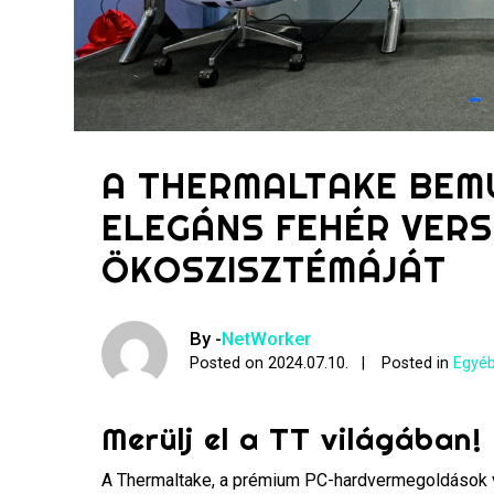
A THERMALTAKE BEM
ELEGÁNS FEHÉR VER
ÖKOSZISZTÉMÁJÁT
By -
NetWorker
Posted on
2024.07.10.
Posted in
Egyéb
Merülj el a TT világában!
A Thermaltake, a prémium PC-hardvermegoldások ve