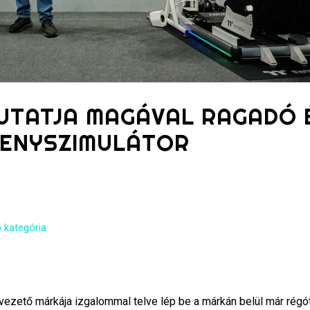
UTATJA MAGÁVAL RAGADÓ 
SENYSZIMULÁTOR
 kategória
zető márkája izgalommal telve lép be a márkán belül már régó