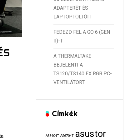
ADAPTERÉT ÉS
LAPTOPTÖLTŐIT
FEDEZD FEL A GO 6 (GEN
II)-T
ÉS
A THERMALTAKE
BEJELENTI A
TS120/TS140 EX RGB PC-
VENTILÁTORT
Címkék
asustor
ta
AS5404T
AS6704T