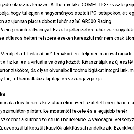
 ragadó ökoszisztémával. A Thermaltake COMPUTEX-es szlogenj
t célja, hogy túllépjen a hagyományos asztali PC-setupokon, és e
on az újonnan piacra dobott fehér színű GR500 Racing
Racing monitorállvánnyal. Ezzel a jellegzetes fehér versenyjáték
e stílusos beltéri felszereléseken keresztül már nem csak álo
„Merülj el a TT világában!” témakörben. Teljesen magával ragadó
 a fizikai és a virtuális valóság között. Kihasználjuk az új esztéti
ortenziakéket, és olyan élvonalbeli technológiákat integrálunk, m
Lin, a Thermaltake alapítója és vezérigazgatója.
lke
csak a kiváló szórakoztatási élményért született meg, hanem 
yszimulátor-pilótafülke mostantól fekete és a legújabb fehér
lleszkedhet a különböző stílusú belterekbe. A valósághű verseny
 üvegszállal készült kagylókialakítással rendelkezik. Ezenkívül