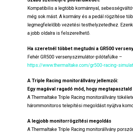
Kompatibilis a legtöbb kormánnyal, sebességváltóva
még sok mást. A kormány és a pedál rögzítése több
legmegfelelőbb vezetési testhelyzetedhez. Ezenkív
a jobb oldalra is felszerelhető.
Ha szeretnél többet megtudni a GR500 versenys
Fehér GR500 versenyszimulátor-pilótafülke –
https://www.thermaltake.com/gr500-racing-simulat
A Triple Racing monitorállvány jellemzői:
Egy magával ragadó mód, hogy megtapasztald
A Thermaltake Triple Racing monitorállvány tökélet
hárommonitoros telepítési megoldást nyújtva kom
A legjobb monitorrögzítési megoldás
A Thermaltake Triple Racing monitorállvány porszó