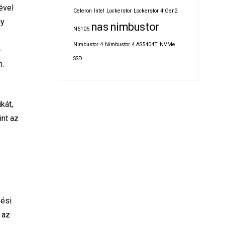
ével
Celeron
Intel
Lockerstor
Lockerstor 4 Gen2
gy
nas
nimbustor
N5105
Nimbustor 4
Nimbustor 4 AS5404T
NVMe
-
SSD
m.
kát,
int az
a
zési
 az