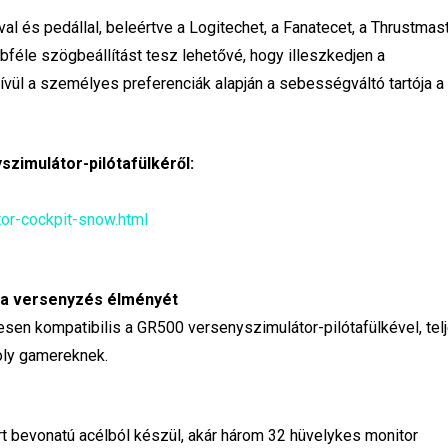
l és pedállal, beleértve a Logitechet, a Fanatecet, a Thrustmas
féle szögbeállítást tesz lehetővé, hogy illeszkedjen a
ül a személyes preferenciák alapján a sebességváltó tartója a 
zimulátor-pilótafülkéről:
or-cockpit-snow.html
 a versenyzés élményét
esen kompatibilis a GR500 versenyszimulátor-pilótafülkével, tel
oly gamereknek.
rt bevonatú acélból készül, akár három 32 hüvelykes monitor