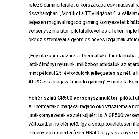
létező gaming terület új korszakába egy magával
összhangban, „Merülj el a TT világában!”, a vállala
teljesen magával ragadó gaming környezetet kínálj
versenyszimulátor-pilótafülkével és a fehér Triple 
ökoszisztémával a gyors és heves izgalmak átélés
„Egy utazásra viszünk a Thermaltake birodalmába, 
játékélményt nyújtunk, miközben áthidaljuk az átjárót
mint például 25. évfordulónk jellegzetes színét, a h
AI PC és a magával ragadó gaming” – mondta Kenny 
Fehér színű GR500 versenyszimulátor-pilótafü
A Thermaltake magával ragadó ökoszisztémája nem
játékkörnyezetek esztétikájáért is. A GR500 versen
változatban is elérhető, így a setup tökéletesen i
élmény eléréséért a fehér GR500 egy versenyszerű,