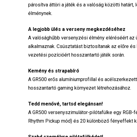
párosítva áttöri a játék és a valóság közötti határ
élménynek.
A legjobb ülés a verseny megkezdéséhez
A valósághűbb versenyzési élmény eléréséért az ü
alkalmaznak. Csúsztatást biztosítanak az előre és
vezetési pozícióért hosszantartó játék során.
Kemény és strapabíró
A GR500 erős alumíniumprofillal és acélszerkezette
hosszantartó gaming környezet létrehozásához.
Tedd menővé, tartsd elegánsan!
A GR500 versenyszimulátor-pilótafülke egy RGB-f
Rhythm Pickup mód) és 20 különböző fényeffekt k
Szabd személyre pilótafülkédet!