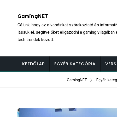
Skip
to
GamingNET
content
Célunk, hogy az olvasóinkat szórakoztató és informatí
lássuk el, segítve őket eligazodni a gaming világában 
tech trendek között.
KEZDŐLAP
EGYÉB KATEGÓRIA
VERS
GamingNET
Egyéb kateg