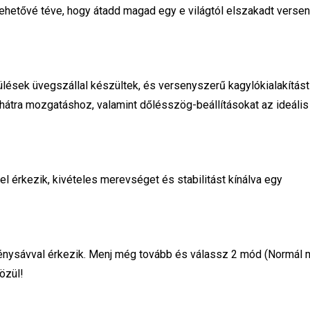
t, lehetővé téve, hogy átadd magad egy e világtól elszakadt verse
lések üvegszállal készültek, és versenyszerű kagylókialakítást
 hátra mozgatáshoz, valamint dőlésszög-beállításokat az ideális
l érkezik, kivételes merevséget és stabilitást kínálva egy
énysávval érkezik. Menj még tovább és válassz 2 mód (Normál 
özül!