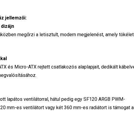
z jellemzői:
dizájn
, miközben megőrzi a letisztult, modern megjelenést, amely tökéle
kal
X és Micro-ATX rejtett csatlakozós alaplapjait, dedikált kábel
 megvalósításához.
t lapátos ventilátorral, hátul pedig egy SF120 ARGB PWM-
z 120 mm-es ventilátort vagy két 360 mm-es radiátort is támogat a