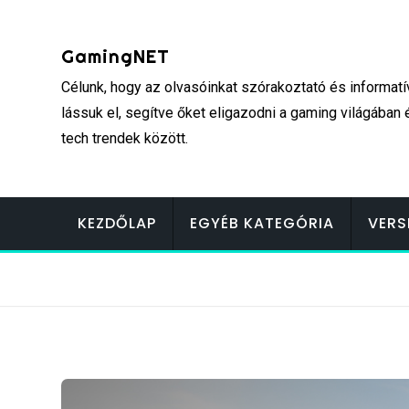
Skip
to
GamingNET
content
Célunk, hogy az olvasóinkat szórakoztató és informatí
lássuk el, segítve őket eligazodni a gaming világában 
tech trendek között.
KEZDŐLAP
EGYÉB KATEGÓRIA
VERS