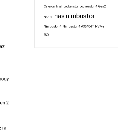
Celeron
Intel
Lockerstor
Lockerstor 4 Gen2
nas
nimbustor
N5105
Nimbustor 4
Nimbustor 4 AS5404T
NVMe
SSD
 az
 hogy
Gen 2
t
zi a