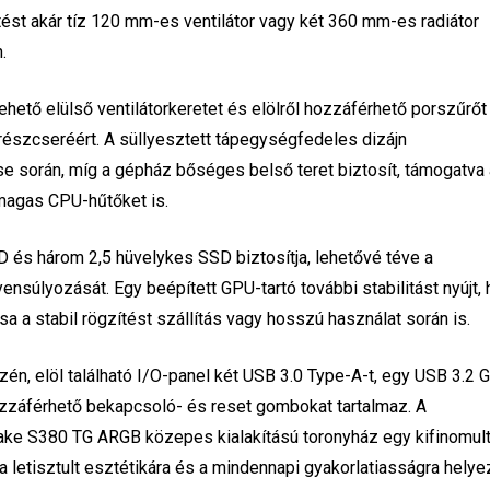
tést akár tíz 120 mm-es ventilátor vagy két 360 mm-es radiátor
.
ető elülső ventilátorkeretet és elölről hozzáférhető porszűrőt
trészcseréért. A süllyesztett tápegységfedeles dizájn
 során, míg a gépház bőséges belső teret biztosít, támogatva
agas CPU-hűtőket is.
D és három 2,5 hüvelykes SSD biztosítja, lehetővé téve a
nsúlyozását. Egy beépített GPU-tartó további stabilitást nyújt,
 a stabil rögzítést szállítás vagy hosszú használat során is.
én, elöl található I/O-panel két USB 3.0 Type-A-t, egy USB 3.2 
ozzáférhető bekapcsoló- és reset gombokat tartalmaz. A
take S380 TG ARGB közepes kialakítású toronyház egy kifinomul
 a letisztult esztétikára és a mindennapi gyakorlatiasságra helye