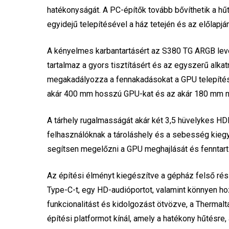
hatékonyságát. A PC-építők tovább bővíthetik a hű
egyidejű telepítésével a ház tetején és az előlapján
A kényelmes karbantartásért az S380 TG ARGB leveh
tartalmaz a gyors tisztításért és az egyszerű alka
megakadályozza a fennakadásokat a GPU telepítése
akár 400 mm hosszú GPU-kat és az akár 180 mm m
A tárhely rugalmasságát akár két 3,5 hüvelykes HD
felhasználóknak a tároláshely és a sebesség kiegye
segítsen megelőzni a GPU meghajlását és fenntartsa
Az építési élményt kiegészítve a gépház felső rész
Type-C-t, egy HD-audióportot, valamint könnyen h
funkcionalitást és kidolgozást ötvözve, a Thermal
építési platformot kínál, amely a hatékony hűtésre,