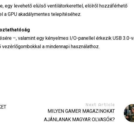
egy levehető elülső ventilátorkerettel, elölről hozzáférhető
el a GPU akadálymentes telepítéséhez.
koztathatóság
sére –, valamint egy kényelmes I/O-panellel érkezik USB 3.0-va
ő vezérlőgombokkal a mindennapi használathoz.
Next Article
KET
MILYEN GAMER MAGAZINOKAT
AJÁNLANAK MAGYAR OLVASÓK?