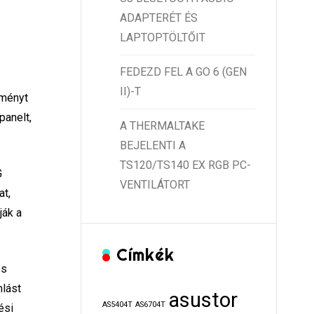
ADAPTERÉT ÉS
LAPTOPTÖLTŐIT
FEDEZD FEL A GO 6 (GEN
II)-T
tményt
panelt,
A THERMALTAKE
BEJELENTI A
TS120/TS140 EX RGB PC-
G
VENTILÁTORT
at,
ják a
Címkék
os
mlást
asustor
AS5404T
AS6704T
ési