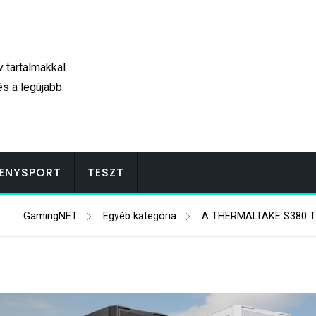
v tartalmakkal
és a legújabb
ENYSPORT
TESZT
GamingNET
Egyéb kategória
A THERMALTAKE S380 T