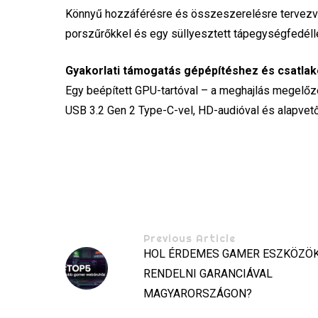
Könnyű hozzáférésre és összeszerelésre tervezve, 
porszűrőkkel és egy süllyesztett tápegységfedéll
Gyakorlati támogatás gépépítéshez és csatla
Egy beépített GPU-tartóval – a meghajlás megelőzé
USB 3.2 Gen 2 Type-C-vel, HD-audióval és alapvet
Previous Article
HOL ÉRDEMES GAMER ESZKÖZÖ
RENDELNI GARANCIÁVAL
MAGYARORSZÁGON?