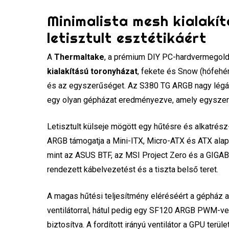
Minimalista mesh kialakí
letisztult esztétikáért
A
Thermaltake
, a prémium DIY PC-hardvermegold
kialakítású toronyházat
, fekete és Snow (hófehér
és az egyszerűséget. Az S380 TG ARGB nagy légáram
egy olyan gépházat eredményezve, amely egyszerr
Letisztult külseje mögött egy hűtésre és alkatrész-
ARGB támogatja a Mini-ITX, Micro-ATX és ATX alapla
mint az ASUS BTF, az MSI Project Zero és a GIGABYT
rendezett kábelvezetést és a tiszta belső teret.
A magas hűtési teljesítmény eléréséért a gépház 
ventilátorral, hátul pedig egy SF120 ARGB PWM-vent
biztosítva. A fordított irányú ventilátor a GPU terül