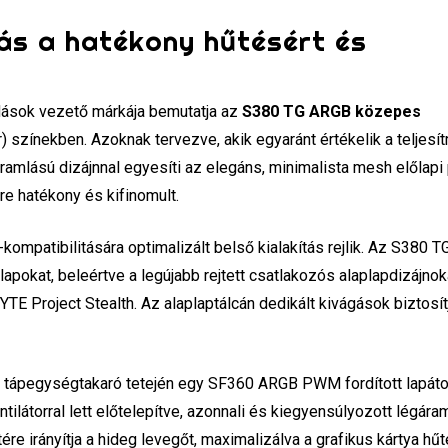
tás a hatékony hűtésért és
ások vezető márkája bemutatja az
S380 TG ARGB közepes
) színekben. Azoknak tervezve, akik egyaránt értékelik a teljesí
lású dizájnnal egyesíti az elegáns, minimalista mesh előlapi 
e hatékony és kifinomult.
kompatibilitására optimalizált belső kialakítás rejlik. Az S380 T
pokat, beleértve a legújabb rejtett csatlakozós alaplapdizájnok
E Project Stealth. Az alaplaptálcán dedikált kivágások biztosít
a tápegységtakaró tetején egy SF360 ARGB PWM fordított lapát
ilátorral lett előtelepítve, azonnali és kiegyensúlyozott légára
etére irányítja a hideg levegőt, maximalizálva a grafikus kártya hűt