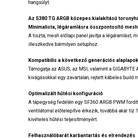
hangsúlyt.
Az S380 TG ARGB közepes kialakítású toronyhá
Minimalista, légáramlásra összpontosító mesh 
A tiszta, mesh előlapi panel javítja a légáramlást
illeszkedve bármilyen setuphoz.
Kompatibilis a következő generációs alaplapok
Támogatja az ASUS, az MSI, valamint a GIGABYTE AT
kivágásokkal egy zavartalan, rejtett kábeles build
Optimalizált hűtési konfiguráció
A tápegység fedélén egy SF360 ARGB PWM fordítot
ventilátorral előtelepítve érkezik, továbbá akár tí
kivételes hűtési teljesítményért.
Felhasználóbarát karbantartás és elrendezés