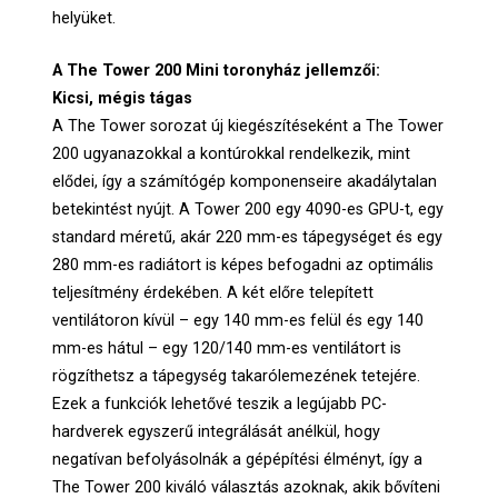
helyüket.
A The Tower 200 Mini toronyház jellemzői:
Kicsi, mégis tágas
A The Tower sorozat új kiegészítéseként a The Tower
200 ugyanazokkal a kontúrokkal rendelkezik, mint
elődei, így a számítógép komponenseire akadálytalan
betekintést nyújt. A Tower 200 egy 4090-es GPU-t, egy
standard méretű, akár 220 mm-es tápegységet és egy
280 mm-es radiátort is képes befogadni az optimális
teljesítmény érdekében. A két előre telepített
ventilátoron kívül – egy 140 mm-es felül és egy 140
mm-es hátul – egy 120/140 mm-es ventilátort is
rögzíthetsz a tápegység takarólemezének tetejére.
Ezek a funkciók lehetővé teszik a legújabb PC-
hardverek egyszerű integrálását anélkül, hogy
negatívan befolyásolnák a gépépítési élményt, így a
The Tower 200 kiváló választás azoknak, akik bővíteni