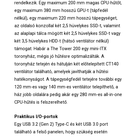
rendelkezik. Egy maximum 200 mm magas CPU-hűtőt,
egy maximum 380 mm hosszú GPU-t (tápfedél
nélkül), egy maximum 220 mm hosszú tápegységet,
az oldalsó konzollal két 2,5 hüvelykes SSD-t, valamint
az alaplapi tálca mögött két 2,5 hüvelykes SSD-t vagy
két 3,5 hüvelykes HDD-t (hátsó ventilátor nélkül)
támogat. Habár a The Tower 200 egy mini-ITX
toronyház, mégis jó hűtésre optimalizálták. A
toronyház tetején és hátulján két előtelepített CT140
ventilátor található, amelyek javíthatják a hűtési
hatékonyságot. A tápegységfedél tetejére további egy
120 mm-es vagy 140 mm-es ventilátor telepíthető, a
ház jobb oldalára pedig akár egy 280 mm-es all-in-one
CPU-hűtés is felszerelhető.
Praktikus I/O-portok
Egy USB 3.2 (Gen 2) Type-C és két USB 3.0 port
található a felső panelen, hogy szükség esetén