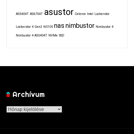
asustor
AS5404T
AS6704T
Celeron
Intel
Lockerstor
nas
nimbustor
Lockerstor 4 Gen2
N5105
Nimbustor 4
Nimbustor 4 AS5404T
NVMe
SSD
Archívum
Archívum