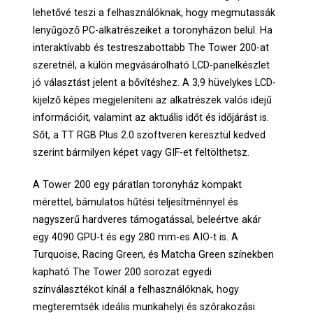
lehetővé teszi a felhasználóknak, hogy megmutassák
lenyűgöző PC-alkatrészeiket a toronyházon belül. Ha
interaktívabb és testreszabottabb The Tower 200-at
szeretnél, a külön megvásárolható LCD-panelkészlet
jó választást jelent a bővítéshez. A 3,9 hüvelykes LCD-
kijelző képes megjeleníteni az alkatrészek valós idejű
információit, valamint az aktuális időt és időjárást is.
Sőt, a TT RGB Plus 2.0 szoftveren keresztül kedved
szerint bármilyen képet vagy GIF-et feltölthetsz.
A Tower 200 egy páratlan toronyház kompakt
mérettel, bámulatos hűtési teljesítménnyel és
nagyszerű hardveres támogatással, beleértve akár
egy 4090 GPU-t és egy 280 mm-es AIO-t is. A
Turquoise, Racing Green, és Matcha Green színekben
kapható The Tower 200 sorozat egyedi
színválasztékot kínál a felhasználóknak, hogy
megteremtsék ideális munkahelyi és szórakozási