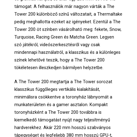
támogat. A felhasználók már nagyon várták a The
Tower 200 különböző színű változatait, a Thermaltake
pedig meghallotta ezeket az igényeket. Ezentúl a The
Tower 200 öt színben vásárolható meg: fekete, Snow,
Turquoise, Racing Green és Matcha Green. Legyen
szó játékról, videószerkesztésről vagy csak
mindennapi használatról, a klasszikus és a különleges
színek lehetővé teszik, hogy a The Tower 200
tökéletesen illeszkedjen bármilyen helyzetbe.
A The Tower 200 megtartja a The Tower sorozat
klasszikus függőleges vertikális kialakítását,
minimálisra csökkentve a toronyház lábnyomát a
munkaterületen és a gamer asztalon. Kompakt
toronyházként a The Tower 200 továbbra is
kiemelkedő támogatást nyújt nagy teljesítményű
hardverekhez. Akár 220 mm hosszú szabványos
tápegységet és legfeljebb 380 mm hosszú GPU-t,