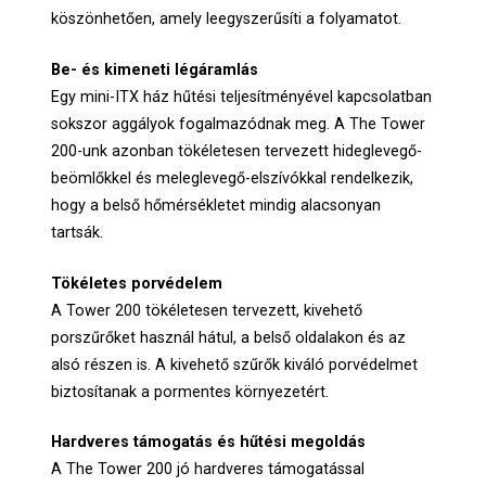
köszönhetően, amely leegyszerűsíti a folyamatot.
Be- és kimeneti légáramlás
Egy mini-ITX ház hűtési teljesítményével kapcsolatban
sokszor aggályok fogalmazódnak meg. A The Tower
200-unk azonban tökéletesen tervezett hideglevegő-
beömlőkkel és meleglevegő-elszívókkal rendelkezik,
hogy a belső hőmérsékletet mindig alacsonyan
tartsák.
Tökéletes porvédelem
A Tower 200 tökéletesen tervezett, kivehető
porszűrőket használ hátul, a belső oldalakon és az
alsó részen is. A kivehető szűrők kiváló porvédelmet
biztosítanak a pormentes környezetért.
Hardveres támogatás és hűtési megoldás
A The Tower 200 jó hardveres támogatással