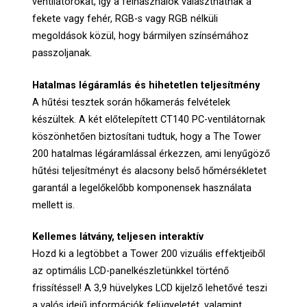
ventilátorokat, így a felhasználók választhatnak a
fekete vagy fehér, RGB-s vagy RGB nélküli
megoldások közül, hogy bármilyen színsémához
passzoljanak.
Hatalmas légáramlás és hihetetlen teljesítmény
A hűtési tesztek során hőkamerás felvételek
készültek. A két előtelepített CT140 PC-ventilátornak
köszönhetően biztosítani tudtuk, hogy a The Tower
200 hatalmas légáramlással érkezzen, ami lenyűgöző
hűtési teljesítményt és alacsony belső hőmérsékletet
garantál a legelőkelőbb komponensek használata
mellett is.
Kellemes látvány, teljesen interaktív
Hozd ki a legtöbbet a Tower 200 vizuális effektjeiből
az optimális LCD-panelkészletünkkel történő
frissítéssel! A 3,9 hüvelykes LCD kijelző lehetővé teszi
a valós idejű információk felügyeletét, valamint