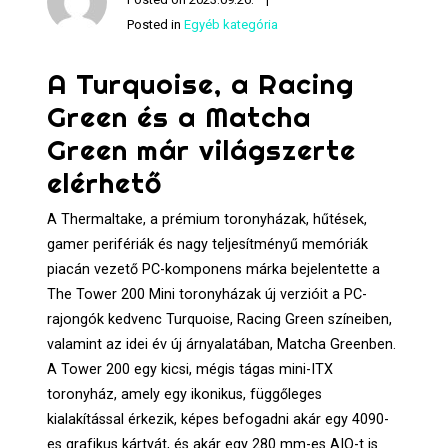
Posted in
Egyéb kategória
A Turquoise, a Racing
Green és a Matcha
Green már világszerte
elérhető
A Thermaltake, a prémium toronyházak, hűtések,
gamer perifériák és nagy teljesítményű memóriák
piacán vezető PC-komponens márka bejelentette a
The Tower 200 Mini toronyházak új verzióit a PC-
rajongók kedvenc Turquoise, Racing Green színeiben,
valamint az idei év új árnyalatában, Matcha Greenben.
A Tower 200 egy kicsi, mégis tágas mini-ITX
toronyház, amely egy ikonikus, függőleges
kialakítással érkezik, képes befogadni akár egy 4090-
es grafikus kártyát, és akár egy 280 mm-es AIO-t is