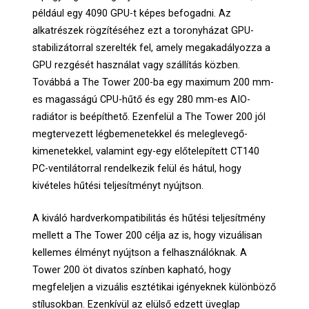
például egy 4090 GPU-t képes befogadni. Az
alkatrészek rögzítéséhez ezt a toronyházat GPU-
stabilizátorral szerelték fel, amely megakadályozza a
GPU rezgését használat vagy szállítás közben.
Továbbá a The Tower 200-ba egy maximum 200 mm-
es magasságú CPU-hűtő és egy 280 mm-es AIO-
radiátor is beépíthető. Ezenfelül a The Tower 200 jól
megtervezett légbemenetekkel és meleglevegő-
kimenetekkel, valamint egy-egy előtelepített CT140
PC-ventilátorral rendelkezik felül és hátul, hogy
kivételes hűtési teljesítményt nyújtson.
A kiváló hardverkompatibilitás és hűtési teljesítmény
mellett a The Tower 200 célja az is, hogy vizuálisan
kellemes élményt nyújtson a felhasználóknak. A
Tower 200 öt divatos színben kapható, hogy
megfeleljen a vizuális esztétikai igényeknek különböző
stílusokban. Ezenkívül az elülső edzett üveglap