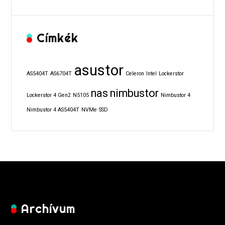
Címkék
asustor
AS5404T
AS6704T
Celeron
Intel
Lockerstor
nas
nimbustor
Lockerstor 4 Gen2
N5105
Nimbustor 4
Nimbustor 4 AS5404T
NVMe
SSD
Archívum