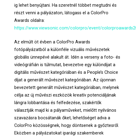
ig lehet benyújtani. Ha szeretnél többet megtudni és
részt venni a pályázaton, látogass el a ColorPro
Awards oldalra:
https://www.viewsonic.com/colorpro/event/colorproawards2
Az elmúlt öt évben a ColorPro Awards
fotópályázatból a különféle vizuális művészetek
globális ünnepévé alakult át. Idén a verseny a foto- és
videógráfián is túlmutat, bevezetve egy különdíjat a
digitális művészet kategóriában és a People’s Choice
díjat a generált művészet kategóriában. Az újonnan
bevezetett generált művészet kategóriában, melynek
célja az új művészi eszközök kreatív potenciáljának
lángra lobbantása és felfedezése, szakértők
választják majd ki a pályaműveket, mielőtt nyilvános
szavazásra bocsátanák őket, lehetőséget adva a
ColorPro közösségnek, hogy döntsenek a győztesről.
Eközben a pályázatokat iparági szakemberek