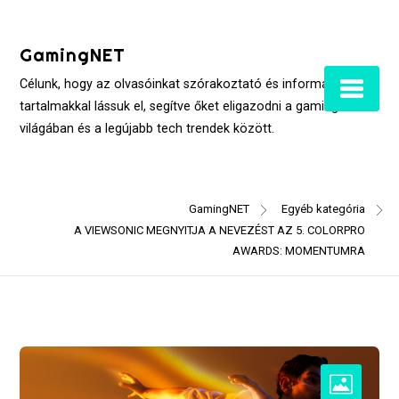
Skip
to
GamingNET
content
Célunk, hogy az olvasóinkat szórakoztató és informatív
tartalmakkal lássuk el, segítve őket eligazodni a gaming
világában és a legújabb tech trendek között.
GamingNET
Egyéb kategória
A VIEWSONIC MEGNYITJA A NEVEZÉST AZ 5. COLORPRO
AWARDS: MOMENTUMRA