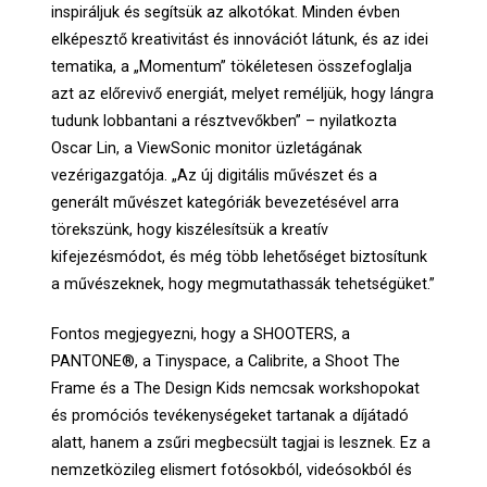
inspiráljuk és segítsük az alkotókat. Minden évben
elképesztő kreativitást és innovációt látunk, és az idei
tematika, a „Momentum” tökéletesen összefoglalja
azt az előrevivő energiát, melyet reméljük, hogy lángra
tudunk lobbantani a résztvevőkben” – nyilatkozta
Oscar Lin, a ViewSonic monitor üzletágának
vezérigazgatója. „Az új digitális művészet és a
generált művészet kategóriák bevezetésével arra
törekszünk, hogy kiszélesítsük a kreatív
kifejezésmódot, és még több lehetőséget biztosítunk
a művészeknek, hogy megmutathassák tehetségüket.”
Fontos megjegyezni, hogy a SHOOTERS, a
PANTONE®, a Tinyspace, a Calibrite, a Shoot The
Frame és a The Design Kids nemcsak workshopokat
és promóciós tevékenységeket tartanak a díjátadó
alatt, hanem a zsűri megbecsült tagjai is lesznek. Ez a
nemzetközileg elismert fotósokból, videósokból és