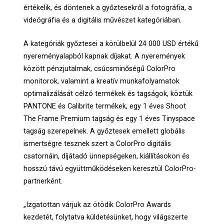
értékelik, és döntenek a győztesekről a fotográfia, a
videógráfia és a digitális művészet kategóriában.
A kategóriák győztesei a körülbelül 24 000 USD értékű
nyereményalapból kapnak díjakat. A nyeremények
között pénzjutalmak, csúcsminőségű ColorPro
monitorok, valamint a kreatív munkafolyamatok
optimalizálását célzó termékek és tagságok, köztük
PANTONE és Calibrite termékek, egy 1 éves Shoot
The Frame Premium tagság és egy 1 éves Tinyspace
tagság szerepelnek. A győztesek emellett globális
ismertségre tesznek szert a ColorPro digitális
csatornáin, díjátadó ünnepségeken, kiállításokon és
hosszú távú együttműködéseken keresztül ColorPro-
partnerként.
„Izgatottan várjuk az ötödik ColorPro Awards
kezdetét, folytatva küldetésünket, hogy világszerte