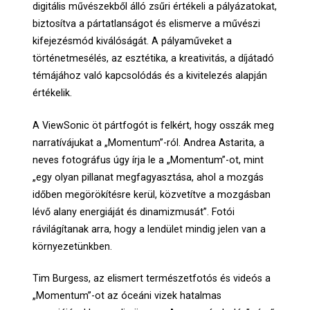
digitális művészekből álló zsűri értékeli a pályázatokat,
biztosítva a pártatlanságot és elismerve a művészi
kifejezésmód kiválóságát. A pályaműveket a
történetmesélés, az esztétika, a kreativitás, a díjátadó
témájához való kapcsolódás és a kivitelezés alapján
értékelik.
A ViewSonic öt pártfogót is felkért, hogy osszák meg
narratívájukat a „Momentum”-ról. Andrea Astarita, a
neves fotográfus úgy írja le a „Momentum”-ot, mint
„egy olyan pillanat megfagyasztása, ahol a mozgás
időben megörökítésre kerül, közvetítve a mozgásban
lévő alany energiáját és dinamizmusát”. Fotói
rávilágítanak arra, hogy a lendület mindig jelen van a
környezetünkben.
Tim Burgess, az elismert természetfotós és videós a
„Momentum”-ot az óceáni vizek hatalmas