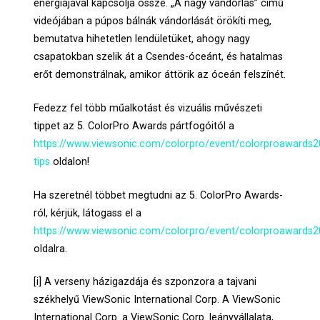
energiájával kapcsolja össze. „A nagy vándorlás” című
videójában a púpos bálnák vándorlását örökíti meg,
bemutatva hihetetlen lendületüket, ahogy nagy
csapatokban szelik át a Csendes-óceánt, és hatalmas
erőt demonstrálnak, amikor áttörik az óceán felszínét.
Fedezz fel több műalkotást és vizuális művészeti
tippet az 5. ColorPro Awards pártfogóitól a
https://www.viewsonic.com/colorpro/event/colorproawards2
tips
oldalon!
Ha szeretnél többet megtudni az 5. ColorPro Awards-
ról, kérjük, látogass el a
https://www.viewsonic.com/colorpro/event/colorproawards2
oldalra.
[i] A verseny házigazdája és szponzora a tajvani
székhelyű ViewSonic International Corp. A ViewSonic
International Corp. a ViewSonic Corp. leányvállalata,