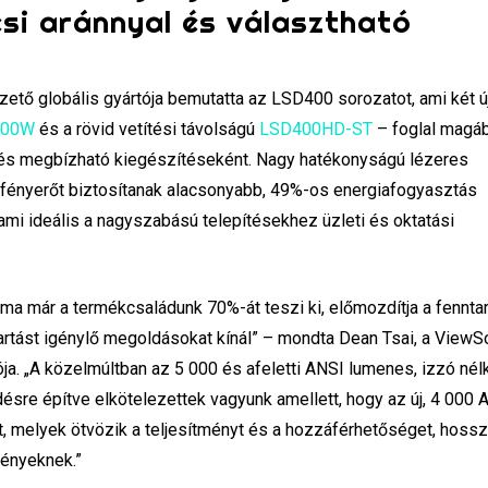
ési aránnyal és választható
ető globális gyártója bemutatta az LSD400 sorozatot, ami két új
400W
és a rövid vetítési távolságú
LSD400HD-ST
– foglal magáb
és megbízható kiegészítéseként. Nagy hatékonyságú lézeres
 fényerőt biztosítanak alacsonyabb, 49%-os energiafogyasztás
, ami ideális a nagyszabású telepítésekhez üzleti és oktatási
 ma már a termékcsaládunk 70%-át teszi ki, előmozdítja a fennta
tartást igénylő megoldásokat kínál” – mondta Dean Tsai, a ViewS
ja. „A közelmúltban az 5 000 és afeletti ANSI lumenes, izzó nélk
re építve elkötelezettek vagyunk amellett, hogy az új, 4 000 
t, melyek ötvözik a teljesítményt és a hozzáférhetőséget, hossz
gényeknek.”