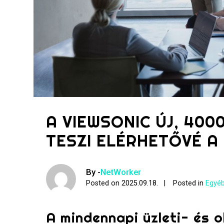
A VIEWSONIC ÚJ, 40
TESZI ELÉRHETŐVÉ A
By -
NetWorker
Posted on
2025.09.18.
Posted in
Egyéb
A mindennapi üzleti- és o