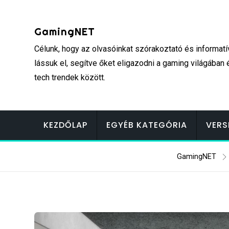
Skip
to
GamingNET
content
Célunk, hogy az olvasóinkat szórakoztató és informatí
lássuk el, segítve őket eligazodni a gaming világában 
tech trendek között.
KEZDŐLAP
EGYÉB KATEGÓRIA
VERS
GamingNET