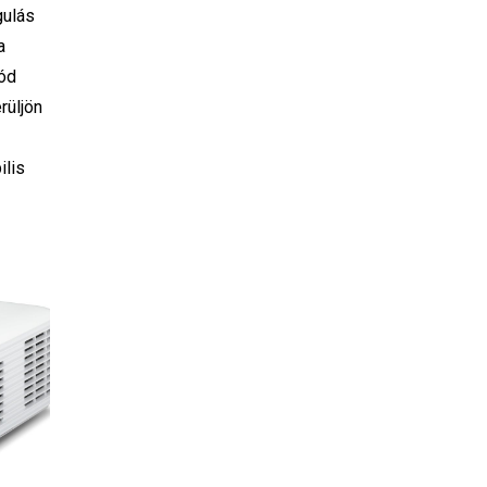
gulás
a
mód
rüljön
ilis