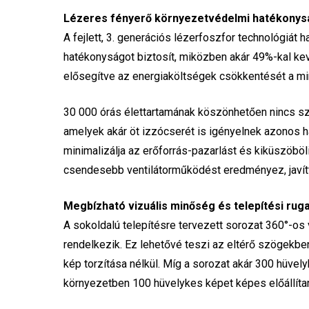
Lézeres fényerő környezetvédelmi hatékonys
A fejlett, 3. generációs lézerfoszfor technológiát
hatékonyságot biztosít, miközben akár 49%-kal ke
elősegítve az energiaköltségek csökkentését a mi
30 000 órás élettartamának köszönhetően nincs s
amelyek akár öt izzócserét is igényelnek azonos ha
minimalizálja az erőforrás-pazarlást és kiküszöb
csendesebb ventilátorműködést eredményez, javítv
Megbízható vizuális minőség és telepítési ru
A sokoldalú telepítésre tervezett sorozat 360°-os 
rendelkezik. Ez lehetővé teszi az eltérő szögekbe
kép torzítása nélkül. Míg a sorozat akár 300 hüvelyk
környezetben 100 hüvelykes képet képes előállíta