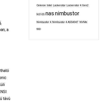
Celeron
Intel
Lockerstor
Lockerstor 4 Gen2
nas
nimbustor
N5105
,
Nimbustor 4
Nimbustor 4 AS5404T
NVMe
an, a
SSD
rtható
onic
üli
ANSI
ú távú