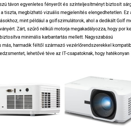
ú távon egyenletes fényerőt és színteljesítményt biztosít sár
l a tiszta, megbízható vizuális megjelenítés elengedhetetlen. Ez 
ásokhoz, mint például a golfszimulátorok, ahol a dedikált Golf 
átványért. Zárt, szűrő nélküli motorja megakadályozza, hogy por ke
 biztosítva minimális karbantartás mellett. Nagyszabású
 és más, harmadik féltől származó vezérlőrendszerekkel kompatib
dzsmentet, lehetővé téve az IT-csapatoknak, hogy hatékonyan