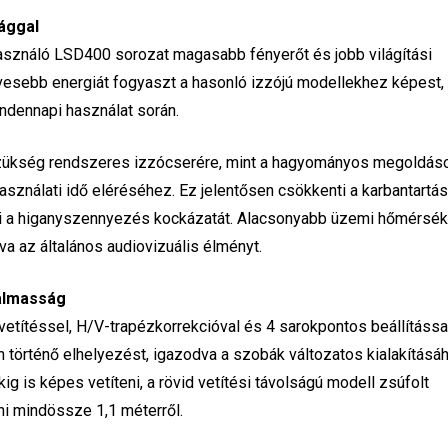
ággal
 használó LSD400 sorozat magasabb fényerőt és jobb világítási
vesebb energiát fogyaszt a hasonló izzójú modellekhez képest,
ndennapi használat során.
zükség rendszeres izzócserére, mint a hagyományos megoldáso
sználati idő eléréséhez. Ez jelentősen csökkenti a karbantartás
öli a higanyszennyezés kockázatát. Alacsonyabb üzemi hőmérsék
a az általános audiovizuális élményt.
galmasság
vetítéssel, H/V-trapézkorrekcióval és 4 sarokpontos beállítássa
n történő elhelyezést, igazodva a szobák változatos kialakításá
ig is képes vetíteni, a rövid vetítési távolságú modell zsúfolt
ni mindössze 1,1 méterről.