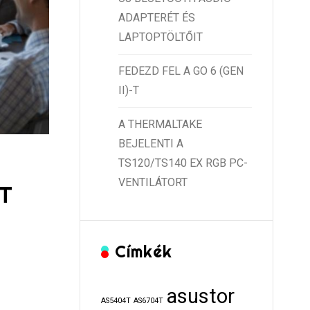
ADAPTERÉT ÉS
LAPTOPTÖLTŐIT
FEDEZD FEL A GO 6 (GEN
II)-T
A THERMALTAKE
BEJELENTI A
TS120/TS140 EX RGB PC-
VENTILÁTORT
T
Címkék
asustor
AS5404T
AS6704T