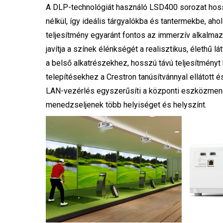
A DLP-technológiát használó LSD400 sorozat hossz
nélkül, így ideális tárgyalókba és tantermekbe, aho
teljesítmény egyaránt fontos az immerzív alkalmaz
javítja a színek élénkségét a realisztikus, élethű l
a belső alkatrészekhez, hosszú távú teljesítményt
telepítésekhez a Crestron tanúsítvánnyal ellátott
LAN-vezérlés egyszerűsíti a központi eszközmene
menedzseljenek több helyiséget és helyszínt.