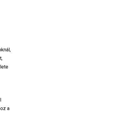
knál,
t,
lete
l
hoz a