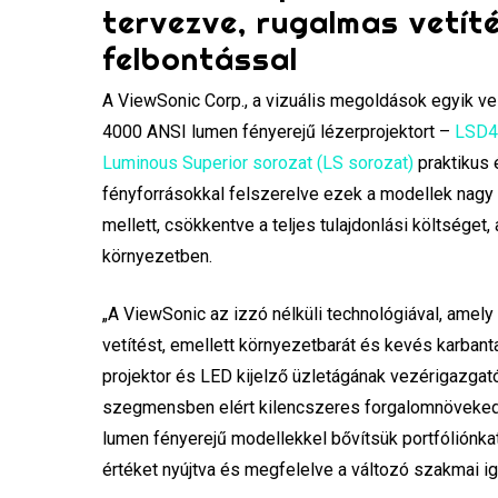
tervezve, rugalmas vetít
felbontással
A ViewSonic Corp., a vizuális megoldások egyik vez
4000 ANSI lumen fényerejű lézerprojektort –
LSD
Luminous Superior sorozat (LS sorozat)
praktikus 
fényforrásokkal felszerelve ezek a modellek nagy
mellett, csökkentve a teljes tulajdonlási költséget
környezetben.
„A ViewSonic az izzó nélküli technológiával, amely
vetítést, emellett környezetbarát és kevés karban
projektor és LED kijelző üzletágának vezérigazgató
szegmensben elért kilencszeres forgalomnövekedés
lumen fényerejű modellekkel bővítsük portfóliónka
értéket nyújtva és megfelelve a változó szakmai i