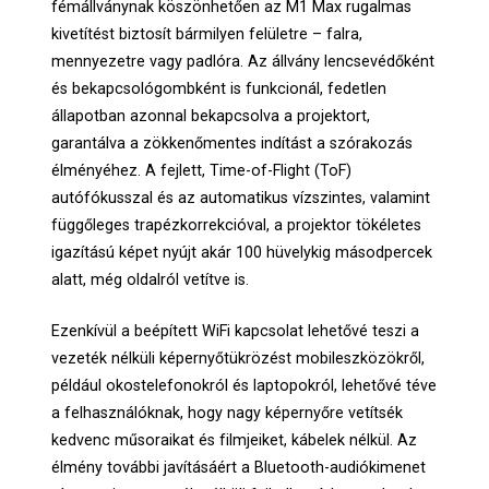
fémállványnak köszönhetően az M1 Max rugalmas
kivetítést biztosít bármilyen felületre – falra,
mennyezetre vagy padlóra. Az állvány lencsevédőként
és bekapcsológombként is funkcionál, fedetlen
állapotban azonnal bekapcsolva a projektort,
garantálva a zökkenőmentes indítást a szórakozás
élményéhez. A fejlett, Time-of-Flight (ToF)
autófókusszal és az automatikus vízszintes, valamint
függőleges trapézkorrekcióval, a projektor tökéletes
igazítású képet nyújt akár 100 hüvelykig másodpercek
alatt, még oldalról vetítve is.
Ezenkívül a beépített WiFi kapcsolat lehetővé teszi a
vezeték nélküli képernyőtükrözést mobileszközökről,
például okostelefonokról és laptopokról, lehetővé téve
a felhasználóknak, hogy nagy képernyőre vetítsék
kedvenc műsoraikat és filmjeiket, kábelek nélkül. Az
élmény további javításáért a Bluetooth-audiókimenet