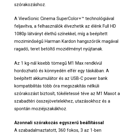
szórakozáshoz.
A ViewSonic Cinema SuperColor+™ technológiával
feljavítva, a felhasználók élvezhetik az élénk Full HD
1080p látványt élethű színekkel, míg a beépített
moziminőségű Harman Kardon hangszórók magával
ragadó, teret betöltő moziélményt nyújtanak.
Az 1 kg-nál kisebb tömegű M1 Max rendkívül
hordozható és könnyedén elfér egy táskában. A
beépített akkumulátor és az USB-C power bank
kompatibilitás több óra megszakítás nélküli
szórakozást biztosít, tökéletessé téve az M1 Maxot a
szabadtéri összejövetelekhez, utazásokhoz és a
spontán moziéjszakákhoz.
Azonnali szórakozás egyszerű beállítással
A szabadalmaztatott, 360 fokos, 3 az 1-ben