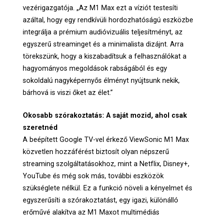
vezérigazgatója. „Az M1 Max ezt a víziót testesíti
azáltal, hogy egy rendkívüli hordozhatóságú eszközbe
integrálja a prémium audióvizuális teljesítményt, az
egyszerű streaminget és a minimalista dizájnt. Arra
törekszünk, hogy a kiszabadítsuk a felhasználókat a
hagyományos megoldások rabságából és egy
sokoldalú nagyképernyős élményt nyújtsunk nekik,
bárhová is viszi őket az élet.”
Okosabb szórakoztatás: A saját mozid, ahol csak
szeretnéd
A beépített Google TV-vel érkező ViewSonic M1 Max
közvetlen hozzáférést biztosít olyan népszerű
streaming szolgáltatásokhoz, mint a Netflix, Disney+,
YouTube és még sok más, további eszközök
szükséglete nélkül. Ez a funkció növeli a kényelmet és
egyszerűsíti a szórakoztatást, egy igazi, különálló
erőművé alakítva az M1 Maxot multimédiás