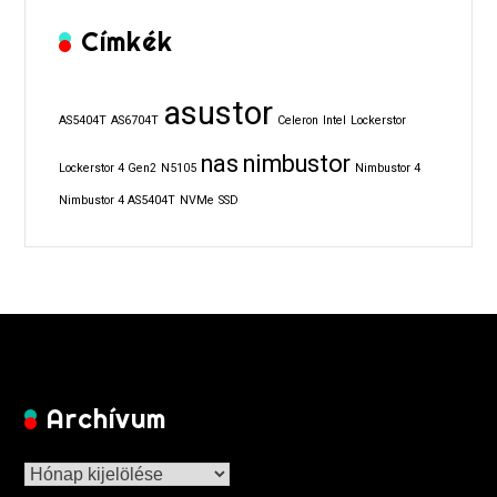
Címkék
asustor
AS5404T
AS6704T
Celeron
Intel
Lockerstor
nas
nimbustor
Lockerstor 4 Gen2
N5105
Nimbustor 4
Nimbustor 4 AS5404T
NVMe
SSD
Archívum
Archívum