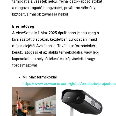
támogatja a vezeték nélküli fejhallgató-kapcsolatokat
a magával ragadó hangzásért, privát moziélményt
biztosítva mások zavarása nélkül.
Elérhetőség
A ViewSonic M1 Max 2025 áprilisában jelenik meg a
kiválasztott piacokon, kezdetben Európában, majd
május elejétől Ázsiában is. További információkért,
kérjük, látogass el az alábbi termékoldalra, vagy lépj
kapcsolatba a helyi értékesítési képviselettel vagy
forgalmazóval!
M1 Max termékoldal:
https://www.viewsonic.com/global/products/project