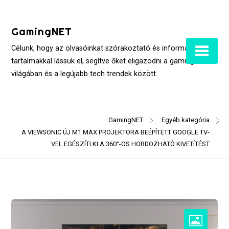
Skip
to
GamingNET
content
Célunk, hogy az olvasóinkat szórakoztató és informatív
tartalmakkal lássuk el, segítve őket eligazodni a gaming
világában és a legújabb tech trendek között.
GamingNET
Egyéb kategória
A VIEWSONIC ÚJ M1 MAX PROJEKTORA BEÉPÍTETT GOOGLE TV-
VEL EGÉSZÍTI KI A 360°-OS HORDOZHATÓ KIVETÍTÉST