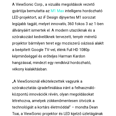
A ViewSonic Corp., a vizuális megoldások vezető
gyártója bemutatta az
M1 Max
intelligens hordozható
LED-projektort, az iF Design díjnyertes M1 sorozat
legújabb tagját, melyet innovatív, 360 fokos 3 az 1-ben
állványáért ismertek el. A modern utazóknak és a
szórakozást kedvelőknek tervezett, tenyér méretű
projektor bármilyen teret egy moziszerű oázissá alakít
a beépített Google TV-vel, élénk Full HD 1080p
képminőséggel és erőteljes Harman Kardon
hangzással, mindezt egy rendkívül hordozható,
vékony kialakításban.
„A ViewSonicnál elkötelezettek vagyunk a
szórakoztatás újradefiniálása iránt a felhasználó-
központú innovációk révén, olyan megoldásokat
létrehozva, amelyek zökkenőmentesen ötvözik a
technológiát a kortárs életmóddal” – mondta Dean
Tsai, a ViewSonic projektor és LED kijelző üzletágának