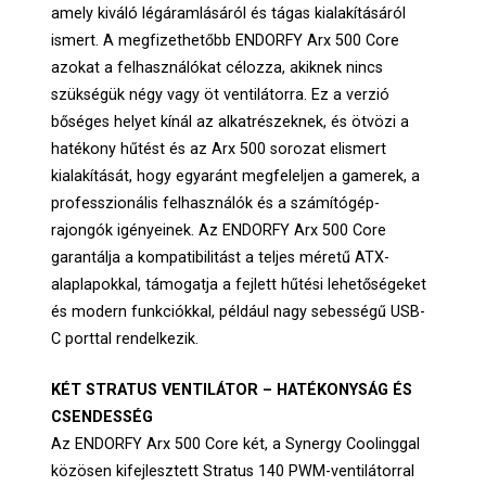
amely kiváló légáramlásáról és tágas kialakításáról
ismert. A megfizethetőbb ENDORFY Arx 500 Core
azokat a felhasználókat célozza, akiknek nincs
szükségük négy vagy öt ventilátorra. Ez a verzió
bőséges helyet kínál az alkatrészeknek, és ötvözi a
hatékony hűtést és az Arx 500 sorozat elismert
kialakítását, hogy egyaránt megfeleljen a gamerek, a
professzionális felhasználók és a számítógép-
rajongók igényeinek. Az ENDORFY Arx 500 Core
garantálja a kompatibilitást a teljes méretű ATX-
alaplapokkal, támogatja a fejlett hűtési lehetőségeket
és modern funkciókkal, például nagy sebességű USB-
C porttal rendelkezik.
KÉT STRATUS VENTILÁTOR – HATÉKONYSÁG ÉS
CSENDESSÉG
Az ENDORFY Arx 500 Core két, a Synergy Coolinggal
közösen kifejlesztett Stratus 140 PWM-ventilátorral