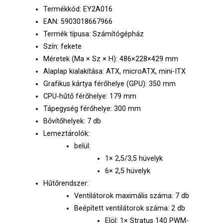
Termékkód: EY2A016
EAN: 5903018667966
Termék típusa: Számítógépház
Szín: fekete
Méretek (Ma × Sz × H): 486×228×429 mm
Alaplap kialakítása: ATX, microATX, mini-ITX
Grafikus kártya férőhelye (GPU): 350 mm
CPU-hűtő férőhelye: 179 mm
Tápegység férőhelye: 300 mm
Bővítőhelyek: 7 db
Lemeztárolók:
belül:
1× 2,5/3,5 hüvelyk
6× 2,5 hüvelyk
Hűtőrendszer:
Ventilátorok maximális száma: 7 db
Beépített ventilátorok száma: 2 db
Elöl: 1× Stratus 140 PWM-