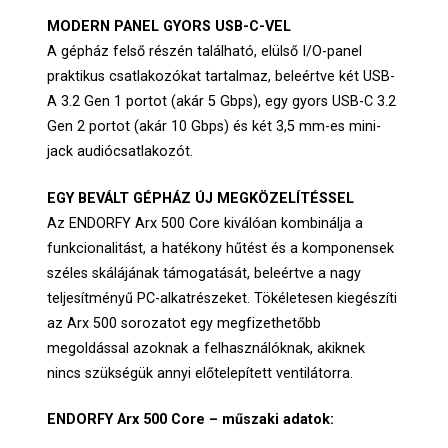
MODERN PANEL GYORS USB-C-VEL
A gépház felső részén található, elülső I/O-panel
praktikus csatlakozókat tartalmaz, beleértve két USB-
A 3.2 Gen 1 portot (akár 5 Gbps), egy gyors USB-C 3.2
Gen 2 portot (akár 10 Gbps) és két 3,5 mm-es mini-
jack audiócsatlakozót.
EGY BEVÁLT GÉPHÁZ ÚJ MEGKÖZELÍTÉSSEL
Az ENDORFY Arx 500 Core kiválóan kombinálja a
funkcionalitást, a hatékony hűtést és a komponensek
széles skálájának támogatását, beleértve a nagy
teljesítményű PC-alkatrészeket. Tökéletesen kiegészíti
az Arx 500 sorozatot egy megfizethetőbb
megoldással azoknak a felhasználóknak, akiknek
nincs szükségük annyi előtelepített ventilátorra.
ENDORFY Arx 500 Core – műszaki adatok: