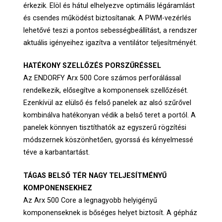
érkezik. Elöl és hátul elhelyezve optimális légáramlást
és csendes működést biztosítanak. A PWM-vezérlés
lehetővé teszi a pontos sebességbeállítást, a rendszer
aktuális igényeihez igazítva a ventilátor teljesítményét.
HATÉKONY SZELLŐZÉS PORSZŰRÉSSEL
Az ENDORFY Arx 500 Core számos perforálással
rendelkezik, elősegítve a komponensek szellőzését.
Ezenkívül az elülső és felső panelek az alsó szűrővel
kombinálva hatékonyan védik a belső teret a portól. A
panelek könnyen tisztíthatók az egyszerű rögzítési
módszernek köszönhetően, gyorssá és kényelmessé
téve a karbantartást.
TÁGAS BELSŐ TÉR NAGY TELJESÍTMÉNYŰ
KOMPONENSEKHEZ
Az Arx 500 Core a legnagyobb helyigényű
komponenseknek is bőséges helyet biztosít. A gépház