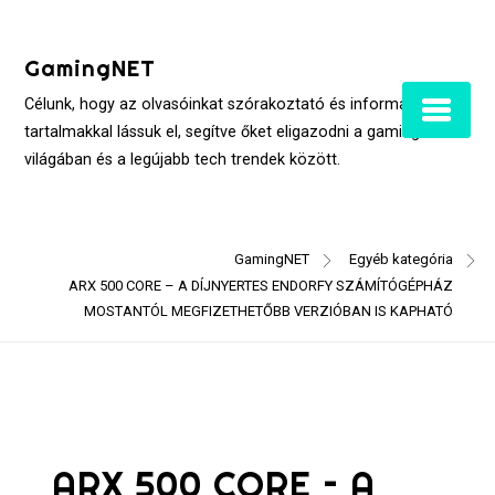
Skip
to
GamingNET
content
Célunk, hogy az olvasóinkat szórakoztató és informatív
tartalmakkal lássuk el, segítve őket eligazodni a gaming
világában és a legújabb tech trendek között.
GamingNET
Egyéb kategória
ARX 500 CORE – A DÍJNYERTES ENDORFY SZÁMÍTÓGÉPHÁZ
MOSTANTÓL MEGFIZETHETŐBB VERZIÓBAN IS KAPHATÓ
ARX 500 CORE – A