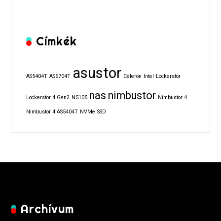
Címkék
asustor
AS5404T
AS6704T
Celeron
Intel
Lockerstor
nas
nimbustor
Lockerstor 4 Gen2
N5105
Nimbustor 4
Nimbustor 4 AS5404T
NVMe
SSD
Archívum