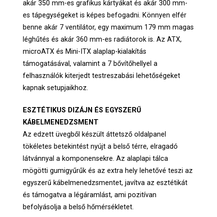
akár 350 mm-es grafikus kártyákat és akár 300 mm-
es tápegységeket is képes befogadni. Könnyen elfér
benne akár 7 ventilátor, egy maximum 179 mm magas
léghűtés és akár 360 mm-es radiátorok is. Az ATX,
microATX és Mini-ITX alaplap-kialakítás
támogatásával, valamint a 7 bővítőhellyel a
felhasználók kiterjedt testreszabási lehetőségeket
kapnak setupjaikhoz.
ESZTÉTIKUS DIZÁJN ÉS EGYSZERŰ
KÁBELMENEDZSMENT
Az edzett üvegből készült áttetsző oldalpanel
tökéletes betekintést nyújt a belső térre, elragadó
látvánnyal a komponensekre. Az alaplapi tálca
mögötti gumigyűrűk és az extra hely lehetővé teszi az
egyszerű kábelmenedzsmentet, javítva az esztétikát
és támogatva a légáramlást, ami pozitívan
befolyásolja a belső hőmérsékletet.