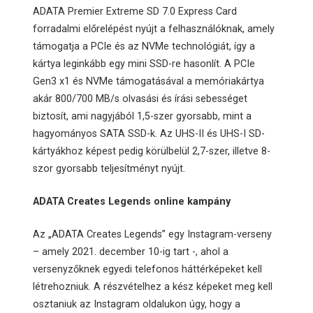
ADATA Premier Extreme SD 7.0 Express Card
forradalmi előrelépést nyújt a felhasználóknak, amely
támogatja a PCIe és az NVMe technológiát, így a
kártya leginkább egy mini SSD-re hasonlít. A PCIe
Gen3 x1 és NVMe támogatásával a memóriakártya
akár 800/700 MB/s olvasási és írási sebességet
biztosít, ami nagyjából 1,5-szer gyorsabb, mint a
hagyományos SATA SSD-k. Az UHS-II és UHS-I SD-
kártyákhoz képest pedig körülbelül 2,7-szer, illetve 8-
szor gyorsabb teljesítményt nyújt.
ADATA Creates Legends online kampány
Az „ADATA Creates Legends” egy Instagram-verseny
– amely 2021. december 10-ig tart -, ahol a
versenyzőknek egyedi telefonos háttérképeket kell
létrehozniuk. A részvételhez a kész képeket meg kell
osztaniuk az Instagram oldalukon úgy, hogy a