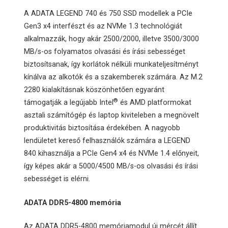
A ADATA LEGEND 740 és 750 SSD modellek a PCIe
Gen3 x4 interfészt és az NVMe 1.3 technológiát
alkalmazzák, hogy akár 2500/2000, illetve 3500/3000
MB/s-os folyamatos olvasási és írási sebességet
biztosítsanak, így korlátok nélküli munkateljesítményt
kínálva az alkotók és a szakemberek számára. Az M.2
2280 kialakításnak köszönhetően egyaránt
®
támogatják a legújabb Intel
és AMD platformokat
asztali számítógép és laptop kiviteleben a megnövelt
produktivitás biztosítása érdekében. A nagyobb
lendületet kereső felhasználók számára a LEGEND
840 kihasználja a PCIe Gen4 x4 és NVMe 1.4 előnyeit,
így képes akár a 5000/4500 MB/s-os olvasási és írási
sebességet is elérni.
ADATA DDR5-4800 memória
Az ADATA DDR5-4800 memóriamodul új mércét állít