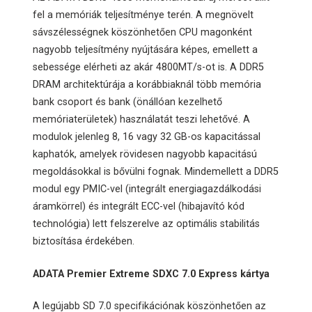
fel a memóriák teljesítménye terén. A megnövelt
sávszélességnek köszönhetően CPU magonként
nagyobb teljesítmény nyújtására képes, emellett a
sebessége elérheti az akár 4800MT/s-ot is. A DDR5
DRAM architektúrája a korábbiaknál több memória
bank csoport és bank (önállóan kezelhető
memóriaterületek) használatát teszi lehetővé. A
modulok jelenleg 8, 16 vagy 32 GB-os kapacitással
kaphatók, amelyek rövidesen nagyobb kapacitású
megoldásokkal is bővülni fognak. Mindemellett a DDR5
modul egy PMIC-vel (integrált energiagazdálkodási
áramkörrel) és integrált ECC-vel (hibajavító kód
technológia) lett felszerelve az optimális stabilitás
biztosítása érdekében.
ADATA Premier Extreme SDXC 7.0 Express kártya
A legújabb SD 7.0 specifikációnak köszönhetően az