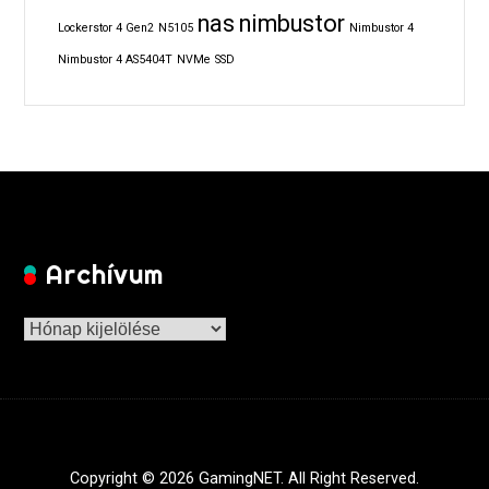
nas
nimbustor
Lockerstor 4 Gen2
N5105
Nimbustor 4
Nimbustor 4 AS5404T
NVMe
SSD
Archívum
Archívum
Copyright © 2026 GamingNET. All Right Reserved.