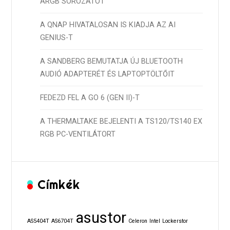
ARGB SOROZATOT
A QNAP HIVATALOSAN IS KIADJA AZ AI
GENIUS-T
A SANDBERG BEMUTATJA ÚJ BLUETOOTH
AUDIÓ ADAPTERÉT ÉS LAPTOPTÖLTŐIT
FEDEZD FEL A GO 6 (GEN II)-T
A THERMALTAKE BEJELENTI A TS120/TS140 EX
RGB PC-VENTILÁTORT
Címkék
asustor
AS5404T
AS6704T
Celeron
Intel
Lockerstor