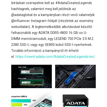
leírásban szerepelnie kell az #AdataCreatesLegends
hashtagnek, valamint meg kell jelölniük az
@adataglobal és a kampányban részt vevő valamelyik
@influencer Instagram fiókját (részletek az esemény
weboldalán). A legkiemelkedőbb alkotásokat készítő
felhasználók egy ADATA DDR5-4800 16 GB-os U-
DIMM memóriamodult, egy LEGEND 750 PCIe 3.0 M.2
2280 SSD-t, vagy egy SE800 külső SSD-t nyerhetnek.
További információ a kampányról itt érhető
el:
https://event.adata.com/AdataCreatesLegends/en/
.