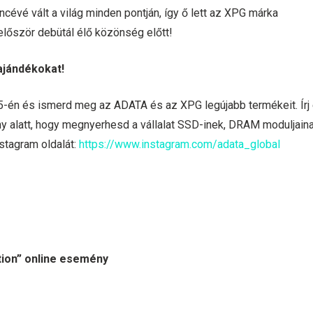
évé vált a világ minden pontján, így ő lett az XPG márka
őször debütál élő közönség előtt!
ajándékokat!
-én és ismerd meg az ADATA és az XPG legújabb termékeit. Írj
latt, hogy megnyerhesd a vállalat SSD-inek, DRAM moduljaina
stagram oldalát:
https://www.instagram.com/adata_global
ion” online esemény