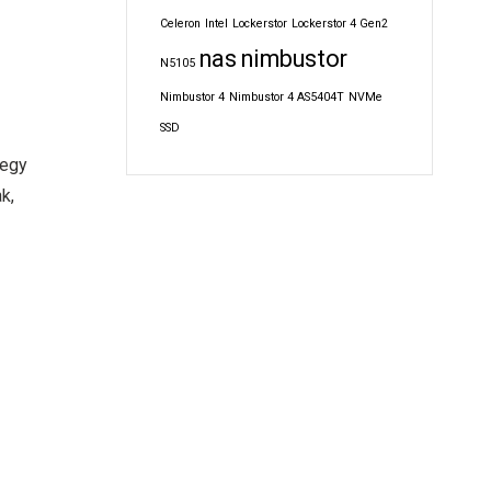
Celeron
Intel
Lockerstor
Lockerstor 4 Gen2
nas
nimbustor
N5105
Nimbustor 4
Nimbustor 4 AS5404T
NVMe
SSD
 egy
k,