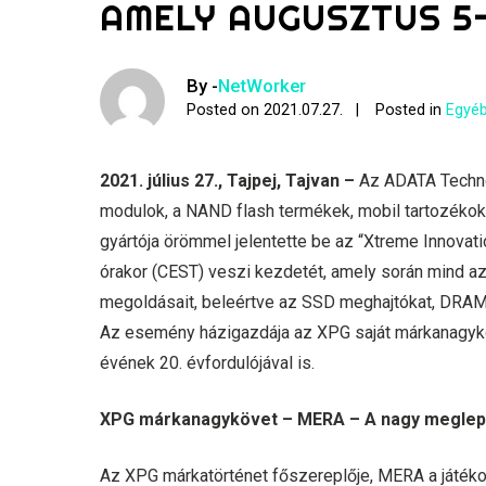
AMELY AUGUSZTUS 5
By -
NetWorker
Posted on
2021.07.27.
Posted in
Egyéb
2021. július 27., Tajpej, Tajvan –
Az ADATA Technol
modulok, a NAND flash termékek, mobil tartozéko
gyártója örömmel jelentette be az “Xtreme Innovat
órakor (CEST) veszi kezdetét, amely során mind a
megoldásait, beleértve az SSD meghajtókat, DRAM 
Az esemény házigazdája az XPG saját márkanagykö
évének 20. évfordulójával is.
XPG márkanagykövet – MERA – A nagy meglepe
Az XPG márkatörténet főszereplője, MERA a játékos