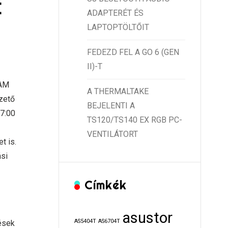
E
ADAPTERÉT ÉS
LAPTOPTÖLTŐIT
FEDEZD FEL A GO 6 (GEN
II)-T
RAM
A THERMALTAKE
zető
BEJELENTI A
17:00
TS120/TS140 EX RGB PC-
VENTILÁTORT
t is.
ási
Címkék
asustor
AS5404T
AS6704T
rések