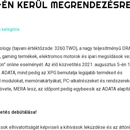
-ÉN KERÜL MEGRENDEZÉSR
 kategória
ogy (tajvani értéktőzsde: 3260.TWO), a nagy teljesítményű D
k, gaming termékek, elektromos motorok és ipari megoldások ve
ion” online eseményét. Az élő közvetítés 2021. augusztus 5-én 
z ADATA, mind pedig az XPG bemutatja legújabb termékeit és
modulokat, memóriakártyákat, PC-alkatrészeket és rendszereke
vete, MERA lesz, az időpont pedig egybeesik az ADATA alapít
tés debütálása!
ok elhivatottságát képviseli a kihívások leküzdése és az áttö