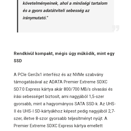
követelményeinek, ahol a minőségi tartalom
és a gyors adatátviteli sebesség az
iránymutató.”
Rendkívül kompakt, mégis úgy működik, mint egy
SSD
A PCIe Gen3x1 interfész és az NVMe szabvány
támogatásával az ADATA Premier Extreme SDXC
SD7.0 Express kártya akár 800/700 MB/s olvasási és
írási sebességet biztosít, ami nagyjából 1,5-szer
gyorsabb, mint a hagyományos SATA SSD-k. Az UHS-
II és UHS-I SD-kártyákhoz képest pedig nagyjából 2,7-
szer, illetve 8-szor gyorsabb teljesítményt nyújt. A
Premier Extreme SDXC Express kártya emellett