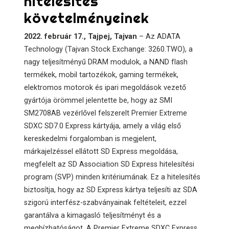
hitelesítés
követelményeinek​​​​​​​
2022. február 17., Tajpej, Tajvan
– Az ADATA
Technology (Tajvan Stock Exchange: 3260.TWO), a
nagy teljesítményű DRAM modulok, a NAND flash
termékek, mobil tartozékok, gaming termékek,
elektromos motorok és ipari megoldások vezető
gyártója örömmel jelentette be, hogy az SMI
SM2708AB vezérlővel felszerelt Premier Extreme
SDXC SD7.0 Express kártyája, amely a világ első
kereskedelmi forgalomban is megjelent,
márkajelzéssel ellátott SD Express megoldása,
megfelelt az SD Association SD Express hitelesítési
program (SVP) minden kritériumának. Ez a hitelesítés
biztosítja, hogy az SD Express kártya teljesíti az SDA
szigorú interfész-szabványainak feltételeit, ezzel
garantálva a kimagasló teljesítményt és a
megbízhatóságot. A Premier Extreme SDXC Express