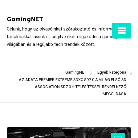
Skip
to
GamingNET
content
Célunk, hogy az olvasóinkat szórakoztató és informatív
tartalmakkal lássuk el, segítve őket eligazodni a gaming
világában és a legújabb tech trendek között.
GamingNET
Egyéb kategória
AZ ADATA PREMIER EXTREME SDXC SD7.0 A VILÁG ELSŐ SD
ASSOCIATION SD7.0 HITELESÍTÉSSEL RENDELKEZŐ
MEGOLDÁSA