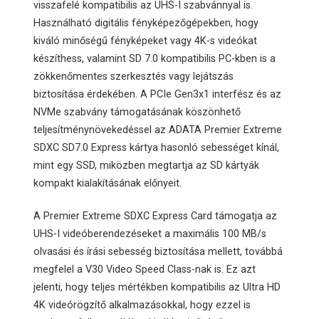
visszafelé kompatibilis az UHS-I szabvánnyal is.
Használható digitális fényképezőgépekben, hogy
kiváló minőségű fényképeket vagy 4K-s videókat
készíthess, valamint SD 7.0 kompatibilis PC-kben is a
zökkenőmentes szerkesztés vagy lejátszás
biztosítása érdekében. A PCIe Gen3x1 interfész és az
NVMe szabvány támogatásának köszönhető
teljesítménynövekedéssel az ADATA Premier Extreme
SDXC SD7.0 Express kártya hasonló sebességet kínál,
mint egy SSD, miközben megtartja az SD kártyák
kompakt kialakításának előnyeit.
A Premier Extreme SDXC Express Card támogatja az
UHS-I videóberendezéseket a maximális 100 MB/s
olvasási és írási sebesség biztosítása mellett, továbbá
megfelel a V30 Video Speed Class-nak is. Ez azt
jelenti, hogy teljes mértékben kompatibilis az Ultra HD
4K videórögzítő alkalmazásokkal, hogy ezzel is