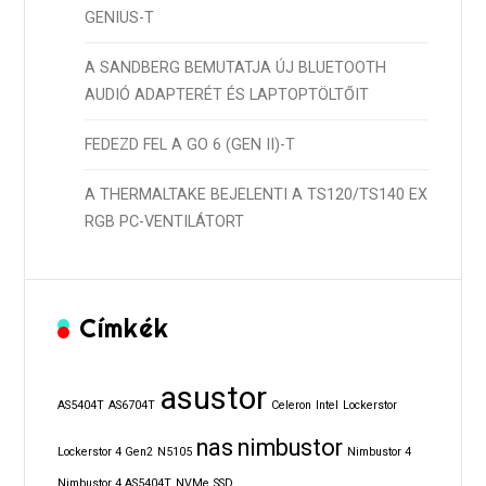
GENIUS-T
A SANDBERG BEMUTATJA ÚJ BLUETOOTH
AUDIÓ ADAPTERÉT ÉS LAPTOPTÖLTŐIT
FEDEZD FEL A GO 6 (GEN II)-T
A THERMALTAKE BEJELENTI A TS120/TS140 EX
RGB PC-VENTILÁTORT
Címkék
asustor
AS5404T
AS6704T
Celeron
Intel
Lockerstor
nas
nimbustor
Lockerstor 4 Gen2
N5105
Nimbustor 4
Nimbustor 4 AS5404T
NVMe
SSD