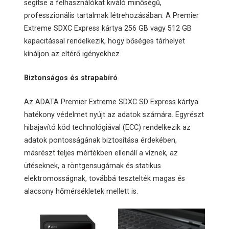
segítse a felhasználókat kiváló minőségű,
professzionális tartalmak létrehozásában. A Premier
Extreme SDXC Express kártya 256 GB vagy 512 GB
kapacitással rendelkezik, hogy bőséges tárhelyet
kínáljon az eltérő igényekhez.
Biztonságos és strapabíró
Az ADATA Premier Extreme SDXC SD Express kártya
hatékony védelmet nyújt az adatok számára. Egyrészt
hibajavító kód technológiával (ECC) rendelkezik az
adatok pontosságának biztosítása érdekében,
másrészt teljes mértékben ellenáll a víznek, az
ütéseknek, a röntgensugárnak és statikus
elektromosságnak, továbbá tesztelték magas és
alacsony hőmérsékletek mellett is.