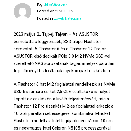
By -
NetWorker
Posted on
2023.05.02.
Posted in
Egyéb kategória
2023 május 2., Tajpej, Tajvan – Az ASUSTOR
bemutatta a leggyorsabb, SSD alapú Flashstor
sorozatát. A Flashstor 6 és a Flashstor 12 Pro az
ASUSTOR első dedikált PCIe 3.0 M.2 NVMe SSD-vel
szerelhető NAS sorozatának tagjai, amelyek páratlan
teljesítményt biztosítanak egy kompakt eszközben.
A Flashstor 6 hat M.2 foglalattal rendelkezik az NVMe
SSD-k számára és két 2,5 GbE csatlakozó is helyet
kapott az eszközön a kiváló teljesítményért, míg a
Flashstor 12 Pro tizenkét M.2-es foglalattal érkezik a
10 GbE páratlan sebességével kombinálva. Mindkét
Flashstor modell az Intel legújabb generációs 10 nm-
es négymagos Intel Celeron N5105 processzorával