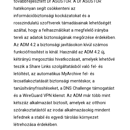
továbbfejlesztett Dr ASUSTOR. A Dr ASUSTOR
hatékonyan segít csökkenteni az
információbiztonsági kockázatokat és a
rosszindulatú szoftverek támadásainak lehetőségét
azáltal, hogy a felhasználókat a megfelelő irányba
tereli az adatok biztonságának megőrzése érdekében.
Az ADM 4.2 a biztonsági javításokon kívül számos
funkciófrissítést is kínál. Használd az ADM 4.2 új,
kétirányú megosztási hivatkozásait, amelyek lehetővé
teszik a Share Links szolgáltatásból való fel- és
letöltést, az automatikus MyArchive fel- és
lecsatlakoztatását biztonsági mentéskor, a
tanúsítványfrissítéseket, a DNS Challenge támogatást
és a WireGuard VPN klienst. Az ADM már több mint
kétszáz alkalmazást biztosít, amelyek az otthoni
szórakoztatástól az irodai alkalmazásokig mindent
lefednek a stabil és egyedi tárolási környezet
létrehozása érdekében.