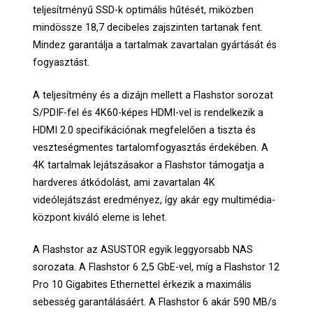
teljesítményű SSD-k optimális hűtését, miközben
mindössze 18,7 decibeles zajszinten tartanak fent.
Mindez garantálja a tartalmak zavartalan gyártását és
fogyasztást.
A teljesítmény és a dizájn mellett a Flashstor sorozat
S/PDIF-fel és 4K60-képes HDMI-vel is rendelkezik a
HDMI 2.0 specifikációnak megfelelően a tiszta és
veszteségmentes tartalomfogyasztás érdekében. A
4K tartalmak lejátszásakor a Flashstor támogatja a
hardveres átkódolást, ami zavartalan 4K
videólejátszást eredményez, így akár egy multimédia-
központ kiváló eleme is lehet.
A Flashstor az ASUSTOR egyik leggyorsabb NAS
sorozata. A Flashstor 6 2,5 GbE-vel, míg a Flashstor 12
Pro 10 Gigabites Ethernettel érkezik a maximális
sebesség garantálásáért. A Flashstor 6 akár 590 MB/s