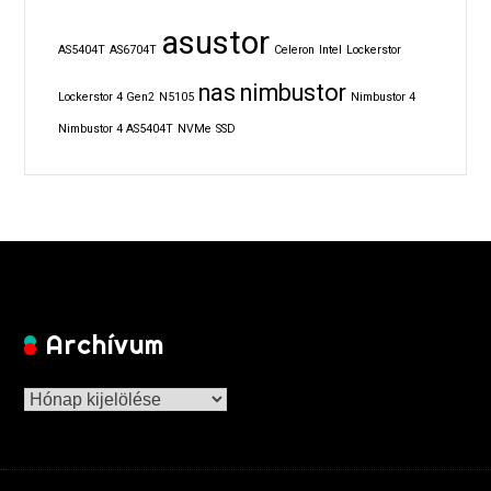
asustor
AS5404T
AS6704T
Celeron
Intel
Lockerstor
nas
nimbustor
Lockerstor 4 Gen2
N5105
Nimbustor 4
Nimbustor 4 AS5404T
NVMe
SSD
Archívum
Archívum