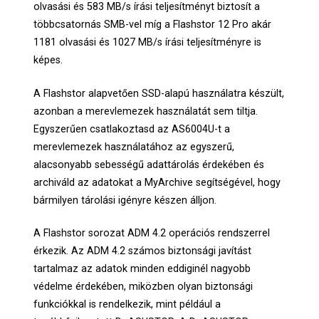
olvasási és 583 MB/s írási teljesítményt biztosít a
többcsatornás SMB-vel míg a Flashstor 12 Pro akár
1181 olvasási és 1027 MB/s írási teljesítményre is
képes.
A Flashstor alapvetően SSD-alapú használatra készült,
azonban a merevlemezek használatát sem tiltja.
Egyszerűen csatlakoztasd az AS6004U-t a
merevlemezek használatához az egyszerű,
alacsonyabb sebességű adattárolás érdekében és
archiváld az adatokat a MyArchive segítségével, hogy
bármilyen tárolási igényre készen álljon.
A Flashstor sorozat ADM 4.2 operációs rendszerrel
érkezik. Az ADM 4.2 számos biztonsági javítást
tartalmaz az adatok minden eddiginél nagyobb
védelme érdekében, miközben olyan biztonsági
funkciókkal is rendelkezik, mint például a