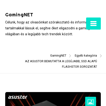
Skip
to
GamingNET
content
Célunk, hogy az olvasóinkat szórakoztató és informatív
tartalmakkal lássuk el, segítve őket eligazodni a gaming
világában és a legújabb tech trendek között.
GamingNET
Egyéb kategória
AZ ASUSTOR BEMUTATTA A LEGÚJABB, SSD ALAPÚ
FLASHSTOR SOROZATÁT