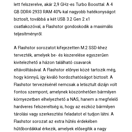
lett felszerelve, akár 2,9 GHz-es Turbo Boosttal. A 4
GB DDR4-2933 RAM 40%-kal nagyobb hatékonyságot
biztosít, továbbá a két USB 3.2 Gen 2 x1
csatlakozóval, a Flashstor gondoskodik a maximális
teljesítményről.
A Flashstor sorozatot kifejezetten M.2 SSD-khez
tervezték, amelyek be- és kiszerelése egyszerűen
kivitelezhető a házon található csavarok
eltávolításával. A Flashstor előnyei közé tartozik még,
hogy könnyű, így kiváló hordozhatóságot biztosít. A
Flashstor tervezésénél nemcsak a letisztult dizájn volt
fontos szempont, amelynek köszönhetően bármilyen
környezetben elhelyezhető a NAS, hanem a megfelelő
hardveres felszereltség is, hogy az eszköz bármilyen
tárolási vagy szerkesztési feladatot el tudjon látni. A
Flashstor sorozat az extra hűtés érdekében
hűtőbordákkal érkezik, amelyek elősegítik a nagy