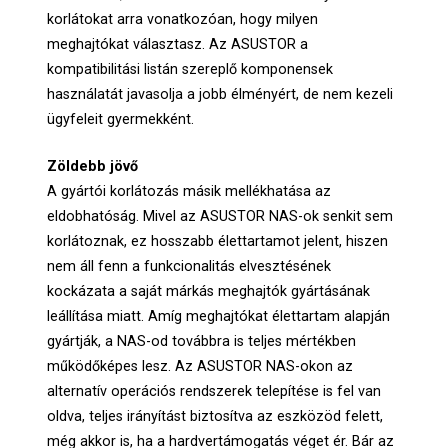
korlátokat arra vonatkozóan, hogy milyen
meghajtókat választasz. Az ASUSTOR a
kompatibilitási listán szereplő komponensek
használatát javasolja a jobb élményért, de nem kezeli
ügyfeleit gyermekként.
Zöldebb jövő
A gyártói korlátozás másik mellékhatása az
eldobhatóság. Mivel az ASUSTOR NAS-ok senkit sem
korlátoznak, ez hosszabb élettartamot jelent, hiszen
nem áll fenn a funkcionalitás elvesztésének
kockázata a saját márkás meghajtók gyártásának
leállítása miatt. Amíg meghajtókat élettartam alapján
gyártják, a NAS-od továbbra is teljes mértékben
működőképes lesz. Az ASUSTOR NAS-okon az
alternatív operációs rendszerek telepítése is fel van
oldva, teljes irányítást biztosítva az eszközöd felett,
még akkor is, ha a hardvertámogatás véget ér. Bár az