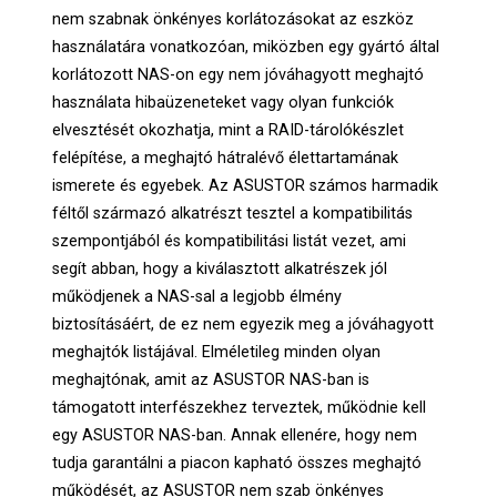
nem szabnak önkényes korlátozásokat az eszköz
használatára vonatkozóan, miközben egy gyártó által
korlátozott NAS-on egy nem jóváhagyott meghajtó
használata hibaüzeneteket vagy olyan funkciók
elvesztését okozhatja, mint a RAID-tárolókészlet
felépítése, a meghajtó hátralévő élettartamának
ismerete és egyebek. Az ASUSTOR számos harmadik
féltől származó alkatrészt tesztel a kompatibilitás
szempontjából és kompatibilitási listát vezet, ami
segít abban, hogy a kiválasztott alkatrészek jól
működjenek a NAS-sal a legjobb élmény
biztosításáért, de ez nem egyezik meg a jóváhagyott
meghajtók listájával. Elméletileg minden olyan
meghajtónak, amit az ASUSTOR NAS-ban is
támogatott interfészekhez terveztek, működnie kell
egy ASUSTOR NAS-ban. Annak ellenére, hogy nem
tudja garantálni a piacon kapható összes meghajtó
működését, az ASUSTOR nem szab önkényes