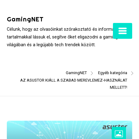
Skip
to
GamingNET
content
Célunk, hogy az olvasóinkat szórakoztató és informatív
tartalmakkal lássuk el, segítve őket eligazodni a gaming
világában és a legújabb tech trendek között.
GamingNET
Egyéb kategória
AZ ASUSTOR KIÁLL A SZABAD MEREVLEMEZ-HASZNÁLAT
MELLETT!