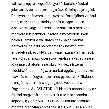
vállalatai egyre szigorúbb gyártói korlátozásokat
jelentettek be, amelyek nagyrészt önkényes jellegűek.
Ez olyan szoftveres korlátozások formájában valósul
meg, melyek megakadályozzák a jogosulatlan
szoftverek vagy perifériák használatát a nehezen
megkeresett pénzből vásárolt eszközödön. Ilyen
például, amikor a vállalatok csak saját márkás
hardverek, például merevlemezek használatát
engedélyezik egy NAS-ban, vagy kizárják a harmadik
felektől származó operációs rendszereket és a nem
jóváhagyott alkalmazásokat. Mindez része az
eldobható technológia, a márkafüggőség, a tervezett
elavulás és a fogyasztóellenes gyakorlatok általános
trendjének, aminek a legnagyobb vesztesei a
fogyasztók. Az ASUSTOR-nál hiszünk abban, hogy az
általad megvásárolt hardverek a te tulajdonodat
képezik, így az ASUSTOR NAS-ok korlátozásoktól
mentes állapotban érkeznek. Az ASUSTOR NAS-ok