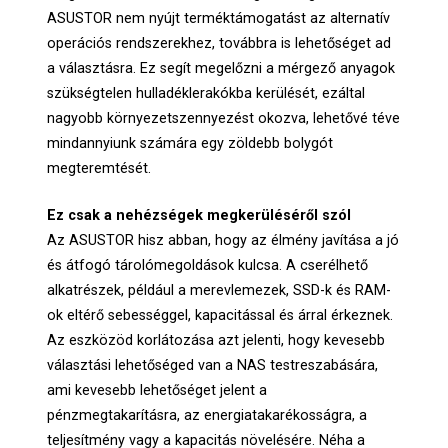
ASUSTOR nem nyújt terméktámogatást az alternatív
operációs rendszerekhez, továbbra is lehetőséget ad
a választásra. Ez segít megelőzni a mérgező anyagok
szükségtelen hulladéklerakókba kerülését, ezáltal
nagyobb környezetszennyezést okozva, lehetővé téve
mindannyiunk számára egy zöldebb bolygót
megteremtését.
Ez csak a nehézségek megkerüléséről szól
Az ASUSTOR hisz abban, hogy az élmény javítása a jó
és átfogó tárolómegoldások kulcsa. A cserélhető
alkatrészek, például a merevlemezek, SSD-k és RAM-
ok eltérő sebességgel, kapacitással és árral érkeznek.
Az eszközöd korlátozása azt jelenti, hogy kevesebb
választási lehetőséged van a NAS testreszabására,
ami kevesebb lehetőséget jelent a
pénzmegtakarításra, az energiatakarékosságra, a
teljesítmény vagy a kapacitás növelésére. Néha a