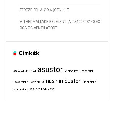
FEDEZD FEL A GO 6 (GEN II)-T
A THERMALTAKE BEJELENTI A TS120/TS140 EX
RGB PC-VENTILÁTORT
Címkék
asustor
AS5404T
AS6704T
Celeron
Intel
Lockerstor
nas
nimbustor
Lockerstor 4 Gen2
N5105
Nimbustor 4
Nimbustor 4 AS5404T
NVMe
SSD