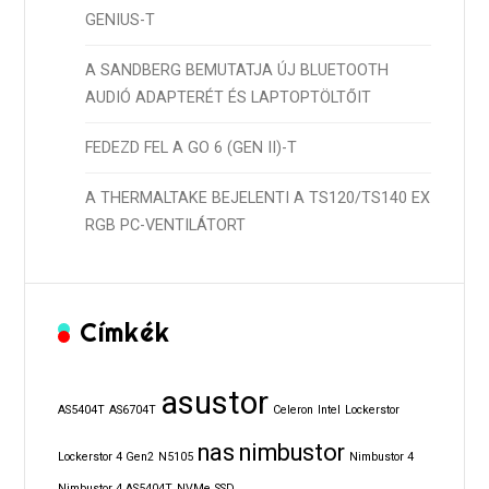
GENIUS-T
A SANDBERG BEMUTATJA ÚJ BLUETOOTH
AUDIÓ ADAPTERÉT ÉS LAPTOPTÖLTŐIT
FEDEZD FEL A GO 6 (GEN II)-T
A THERMALTAKE BEJELENTI A TS120/TS140 EX
RGB PC-VENTILÁTORT
Címkék
asustor
AS5404T
AS6704T
Celeron
Intel
Lockerstor
nas
nimbustor
Lockerstor 4 Gen2
N5105
Nimbustor 4
Nimbustor 4 AS5404T
NVMe
SSD